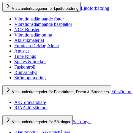
Ljudförbättring
Visa underkategorier för Ljudförbättring
Vibrationsdämpande fötter
Vibrationsdämpande basplattor
NCF Booster
Vibrationsdämpning
Akustikmaterial
Furutech DeMag Alpha
Antistat
Tube Rings
Spikes & brickor
Faskontroll
Rumsanalys
Strömoptimering
Förstärkare
Visa underkategorier för Förstärkare, Dacar & Streamers
A/D-omvandlare
RIAA-förstärkare
Säkringar
Visa underkategorier för Säkringar
Klangmodul - Säkringshållare