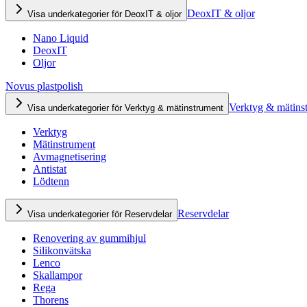
DeoxIT & oljor
Visa underkategorier för DeoxIT & oljor
Nano Liquid
DeoxIT
Oljor
Novus plastpolish
Verktyg & mätins
Visa underkategorier för Verktyg & mätinstrument
Verktyg
Mätinstrument
Avmagnetisering
Antistat
Lödtenn
Reservdelar
Visa underkategorier för Reservdelar
Renovering av gummihjul
Silikonvätska
Lenco
Skallampor
Rega
Thorens