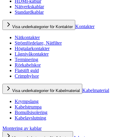
HDMI-kablar
Nätverkskablar
Standardkablar
Kontakter
Visa underkategorier för Kontakter
Nätkontakter
Strömfördelare, Nätfilter
Högtalarkontakter
Lågnivåkontakter
Terminering
Rörkabelskor
Flatstift guld
Crimphylsor
Kabelmaterial
Visa underkategorier för Kabelmaterial
Krympslang
Kabelstrumpa
Bomullsisolering
Kabelavslutning
Montering av kablar