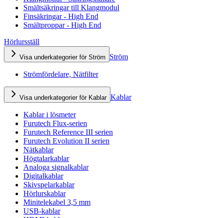
Smältsäkringar till Klangmodul
Finsäkringar - High End
Smältproppar - High End
Hörlursställ
Ström
Visa underkategorier för Ström
Strömfördelare, Nätfilter
Kablar
Visa underkategorier för Kablar
Kablar i lösmeter
Furutech Flux-serien
Furutech Reference III serien
Furutech Evolution II serien
Nätkablar
Högtalarkablar
Analoga signalkablar
Digitalkablar
Skivspelarkablar
Hörlurskablar
Minitelekabel 3,5 mm
USB-kablar