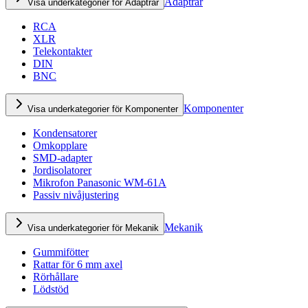
Adaptrar
Visa underkategorier för Adaptrar
RCA
XLR
Telekontakter
DIN
BNC
Komponenter
Visa underkategorier för Komponenter
Kondensatorer
Omkopplare
SMD-adapter
Jordisolatorer
Mikrofon Panasonic WM-61A
Passiv nivåjustering
Mekanik
Visa underkategorier för Mekanik
Gummifötter
Rattar för 6 mm axel
Rörhållare
Lödstöd