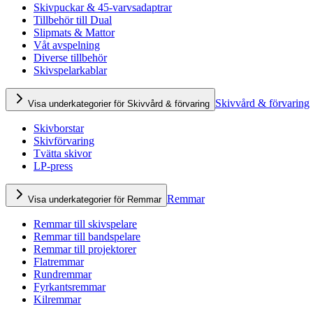
Skivpuckar & 45-varvsadaptrar
Tillbehör till Dual
Slipmats & Mattor
Våt avspelning
Diverse tillbehör
Skivspelarkablar
Skivvård & förvaring
Visa underkategorier för Skivvård & förvaring
Skivborstar
Skivförvaring
Tvätta skivor
LP-press
Remmar
Visa underkategorier för Remmar
Remmar till skivspelare
Remmar till bandspelare
Remmar till projektorer
Flatremmar
Rundremmar
Fyrkantsremmar
Kilremmar