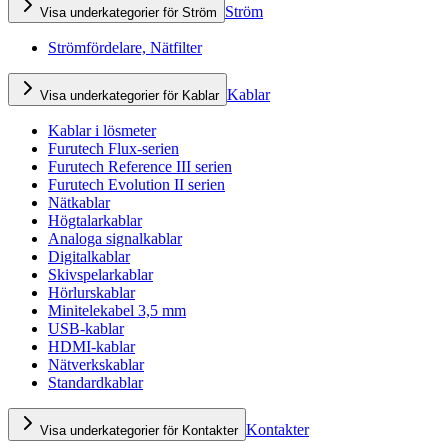
Ström
Visa underkategorier för Ström
Strömfördelare, Nätfilter
Kablar
Visa underkategorier för Kablar
Kablar i lösmeter
Furutech Flux-serien
Furutech Reference III serien
Furutech Evolution II serien
Nätkablar
Högtalarkablar
Analoga signalkablar
Digitalkablar
Skivspelarkablar
Hörlurskablar
Minitelekabel 3,5 mm
USB-kablar
HDMI-kablar
Nätverkskablar
Standardkablar
Kontakter
Visa underkategorier för Kontakter