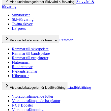
Skivvård &
Visa underkategorier för Skivvård & förvaring
förvaring
Skivborstar
Skivförvaring
Tvätta skivor
LP-press
Remmar
Visa underkategorier för Remmar
Remmar till skivspelare
Remmar till bandspelare
Remmar till projektorer
Flatremmar
Rundremmar
Fyrkantsremmar
Kilremmar
Ljudförbättring
Visa underkategorier för Ljudförbättring
Vibrationsdämpande fötter
Vibrationsdämpande basplattor
NCF Booster
Vibrationsdämpning