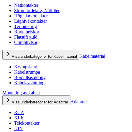
Nätkontakter
Strömfördelare, Nätfilter
Högtalarkontakter
Lågnivåkontakter
Terminering
Rörkabelskor
Flatstift guld
Crimphylsor
Kabelmaterial
Visa underkategorier för Kabelmaterial
Krympslang
Kabelstrumpa
Bomullsisolering
Kabelavslutning
Montering av kablar
Adaptrar
Visa underkategorier för Adaptrar
RCA
XLR
Telekontakter
DIN