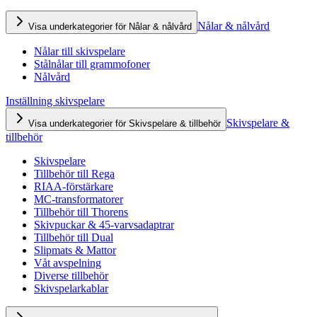
Nålar & nålvård
Visa underkategorier för Nålar & nålvård
Nålar till skivspelare
Stålnålar till grammofoner
Nålvård
Inställning skivspelare
Skivspelare &
Visa underkategorier för Skivspelare & tillbehör
tillbehör
Skivspelare
Tillbehör till Rega
RIAA-förstärkare
MC-transformatorer
Tillbehör till Thorens
Skivpuckar & 45-varvsadaptrar
Tillbehör till Dual
Slipmats & Mattor
Våt avspelning
Diverse tillbehör
Skivspelarkablar