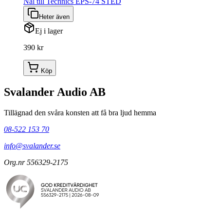
Nål till Technics EPS-74 STED
Heter även
Ej i lager
390 kr
Köp
Svalander Audio AB
Tillägnad den svåra konsten att få bra ljud hemma
08-522 153 70
info@svalander.se
Org.nr 556329-2175