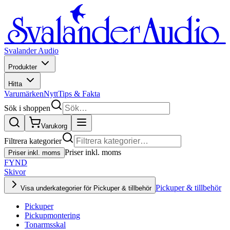
Svalander Audio
Produkter
Hitta
Varumärken
Nytt
Tips & Fakta
Sök i shoppen
Varukorg
Filtrera kategorier
Priser inkl. moms
Priser inkl. moms
FYND
Skivor
Pickuper & tillbehör
Visa underkategorier för Pickuper & tillbehör
Pickuper
Pickupmontering
Tonarmsskal