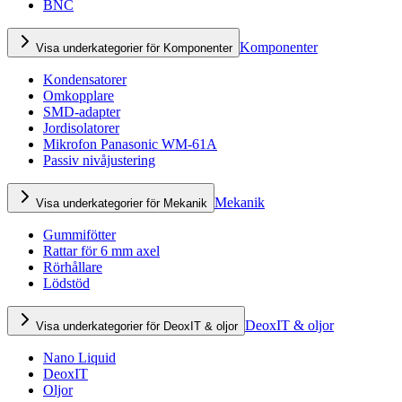
BNC
Komponenter
Visa underkategorier för Komponenter
Kondensatorer
Omkopplare
SMD-adapter
Jordisolatorer
Mikrofon Panasonic WM-61A
Passiv nivåjustering
Mekanik
Visa underkategorier för Mekanik
Gummifötter
Rattar för 6 mm axel
Rörhållare
Lödstöd
DeoxIT & oljor
Visa underkategorier för DeoxIT & oljor
Nano Liquid
DeoxIT
Oljor