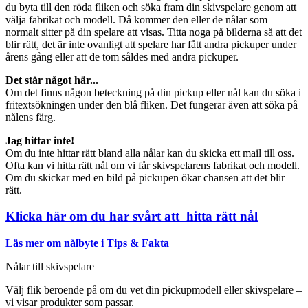
du byta till den röda fliken och söka fram din skivspelare genom att
välja fabrikat och modell. Då kommer den eller de nålar som
normalt sitter på din spelare att visas. Titta noga på bilderna så att det
blir rätt, det är inte ovanligt att spelare har fått andra pickuper under
årens gång eller att de tom såldes med andra pickuper.
Det står något här...
Om det finns någon beteckning på din pickup eller nål kan du söka i
fritextsökningen under den blå fliken. Det fungerar även att söka på
nålens färg.
Jag hittar inte!
Om du inte hittar rätt bland alla nålar kan du skicka ett mail till oss.
Ofta kan vi hitta rätt nål om vi får skivspelarens fabrikat och modell.
Om du skickar med en bild på pickupen ökar chansen att det blir
rätt.
Klicka här om du har svårt att hitta rätt nål
Läs mer om nålbyte i Tips & Fakta
Nålar till skivspelare
Välj flik beroende på om du vet din pickupmodell eller skivspelare –
vi visar produkter som passar.