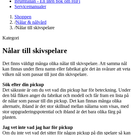
Brumfällan - En liten bok om HiFi
Servicemanualer
Shoppen
/
Nålar & nålvård
/
Nålar till skivspelare
Kategori
Nålar till skivspelare
Det finns väldigt många olika nålar till skivspelare. Att samma nål
kan finnas under flera namn eller fabrikat gör det än svårare att veta
vilken nål som passar till just din skivspelare.
Sök efter din pickup
Det säkraste är om du vet vad din pickup har för beteckning. Under
den blå fliken anger du fabrikat och modell och får fram en lista på
de nålar som passar till din pickup. Det kan finnas många olika
alternativ, ibland är det stor skillnad mellan nålarna som visas, med
stor uppgraderingspotential och ibland är det bara olika färg på
plasten.
Jag vet inte vad jag har för pickup
Om du inte vet vad det sitter för någon pickup på din spelare så kan