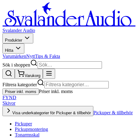
Svalander Audio
Produkter
Hitta
Varumärken
Nytt
Tips & Fakta
Sök i shoppen
Varukorg
Filtrera kategorier
Priser inkl. moms
Priser inkl. moms
FYND
Skivor
Pickuper & tillbehör
Visa underkategorier för Pickuper & tillbehör
Pickuper
Pickupmontering
Tonarmsskal