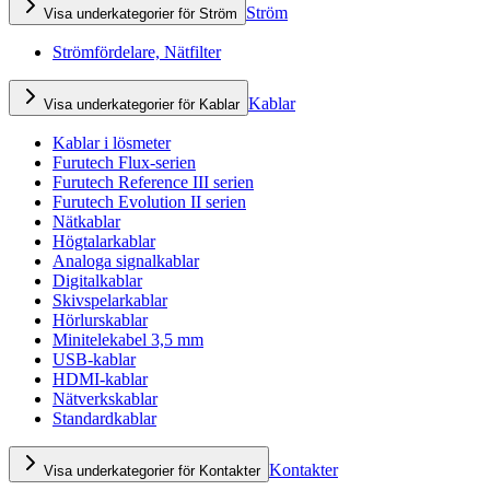
Ström
Visa underkategorier för Ström
Strömfördelare, Nätfilter
Kablar
Visa underkategorier för Kablar
Kablar i lösmeter
Furutech Flux-serien
Furutech Reference III serien
Furutech Evolution II serien
Nätkablar
Högtalarkablar
Analoga signalkablar
Digitalkablar
Skivspelarkablar
Hörlurskablar
Minitelekabel 3,5 mm
USB-kablar
HDMI-kablar
Nätverkskablar
Standardkablar
Kontakter
Visa underkategorier för Kontakter