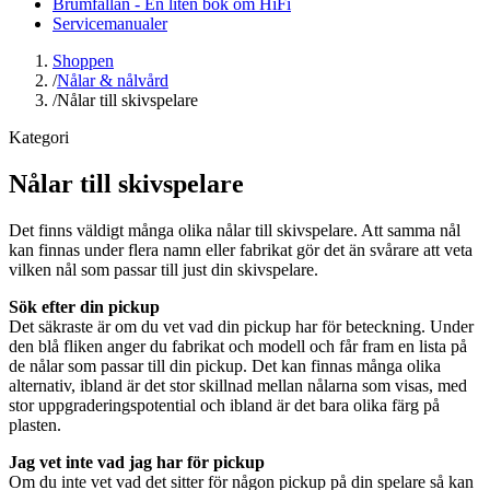
Brumfällan - En liten bok om HiFi
Servicemanualer
Shoppen
/
Nålar & nålvård
/
Nålar till skivspelare
Kategori
Nålar till skivspelare
Det finns väldigt många olika nålar till skivspelare. Att samma nål
kan finnas under flera namn eller fabrikat gör det än svårare att veta
vilken nål som passar till just din skivspelare.
Sök efter din pickup
Det säkraste är om du vet vad din pickup har för beteckning. Under
den blå fliken anger du fabrikat och modell och får fram en lista på
de nålar som passar till din pickup. Det kan finnas många olika
alternativ, ibland är det stor skillnad mellan nålarna som visas, med
stor uppgraderingspotential och ibland är det bara olika färg på
plasten.
Jag vet inte vad jag har för pickup
Om du inte vet vad det sitter för någon pickup på din spelare så kan