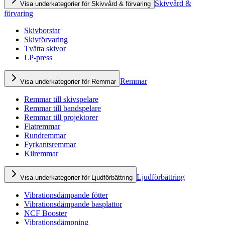
Skivvård &
Visa underkategorier för Skivvård & förvaring
förvaring
Skivborstar
Skivförvaring
Tvätta skivor
LP-press
Remmar
Visa underkategorier för Remmar
Remmar till skivspelare
Remmar till bandspelare
Remmar till projektorer
Flatremmar
Rundremmar
Fyrkantsremmar
Kilremmar
Ljudförbättring
Visa underkategorier för Ljudförbättring
Vibrationsdämpande fötter
Vibrationsdämpande basplattor
NCF Booster
Vibrationsdämpning