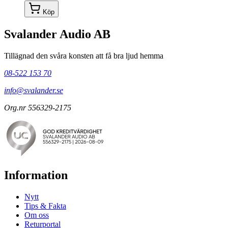
Köp
Svalander Audio AB
Tillägnad den svåra konsten att få bra ljud hemma
08-522 153 70
info@svalander.se
Org.nr 556329-2175
Information
Nytt
Tips & Fakta
Om oss
Returportal