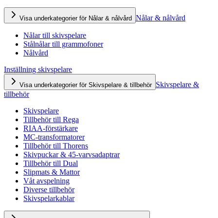
Nålar & nålvård
Visa underkategorier för Nålar & nålvård
Nålar till skivspelare
Stålnålar till grammofoner
Nålvård
Inställning skivspelare
Skivspelare &
Visa underkategorier för Skivspelare & tillbehör
tillbehör
Skivspelare
Tillbehör till Rega
RIAA-förstärkare
MC-transformatorer
Tillbehör till Thorens
Skivpuckar & 45-varvsadaptrar
Tillbehör till Dual
Slipmats & Mattor
Våt avspelning
Diverse tillbehör
Skivspelarkablar