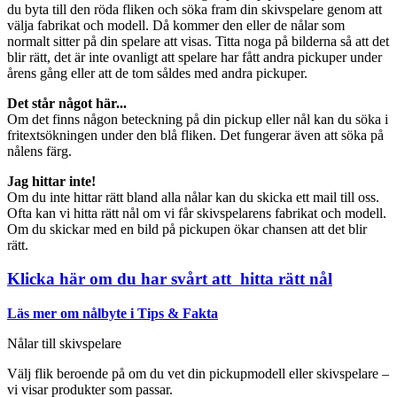
du byta till den röda fliken och söka fram din skivspelare genom att
välja fabrikat och modell. Då kommer den eller de nålar som
normalt sitter på din spelare att visas. Titta noga på bilderna så att det
blir rätt, det är inte ovanligt att spelare har fått andra pickuper under
årens gång eller att de tom såldes med andra pickuper.
Det står något här...
Om det finns någon beteckning på din pickup eller nål kan du söka i
fritextsökningen under den blå fliken. Det fungerar även att söka på
nålens färg.
Jag hittar inte!
Om du inte hittar rätt bland alla nålar kan du skicka ett mail till oss.
Ofta kan vi hitta rätt nål om vi får skivspelarens fabrikat och modell.
Om du skickar med en bild på pickupen ökar chansen att det blir
rätt.
Klicka här om du har svårt att hitta rätt nål
Läs mer om nålbyte i Tips & Fakta
Nålar till skivspelare
Välj flik beroende på om du vet din pickupmodell eller skivspelare –
vi visar produkter som passar.