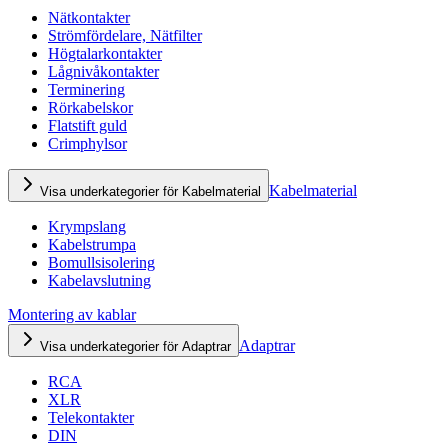
Nätkontakter
Strömfördelare, Nätfilter
Högtalarkontakter
Lågnivåkontakter
Terminering
Rörkabelskor
Flatstift guld
Crimphylsor
Kabelmaterial
Visa underkategorier för Kabelmaterial
Krympslang
Kabelstrumpa
Bomullsisolering
Kabelavslutning
Montering av kablar
Adaptrar
Visa underkategorier för Adaptrar
RCA
XLR
Telekontakter
DIN