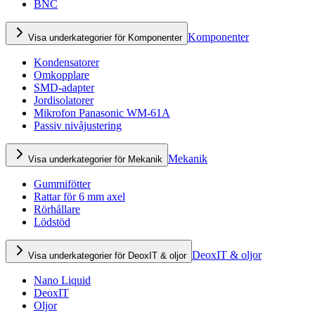
BNC
Komponenter
Visa underkategorier för Komponenter
Kondensatorer
Omkopplare
SMD-adapter
Jordisolatorer
Mikrofon Panasonic WM-61A
Passiv nivåjustering
Mekanik
Visa underkategorier för Mekanik
Gummifötter
Rattar för 6 mm axel
Rörhållare
Lödstöd
DeoxIT & oljor
Visa underkategorier för DeoxIT & oljor
Nano Liquid
DeoxIT
Oljor