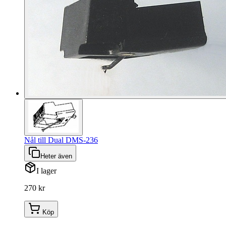
Nål till Dual DMS-236
Heter även
I lager
270 kr
Köp