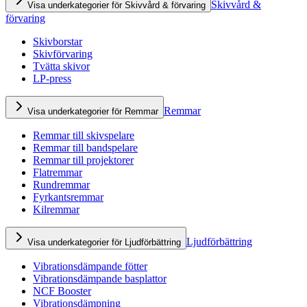
Skivvård &
Visa underkategorier för Skivvård & förvaring
förvaring
Skivborstar
Skivförvaring
Tvätta skivor
LP-press
Remmar
Visa underkategorier för Remmar
Remmar till skivspelare
Remmar till bandspelare
Remmar till projektorer
Flatremmar
Rundremmar
Fyrkantsremmar
Kilremmar
Ljudförbättring
Visa underkategorier för Ljudförbättring
Vibrationsdämpande fötter
Vibrationsdämpande basplattor
NCF Booster
Vibrationsdämpning