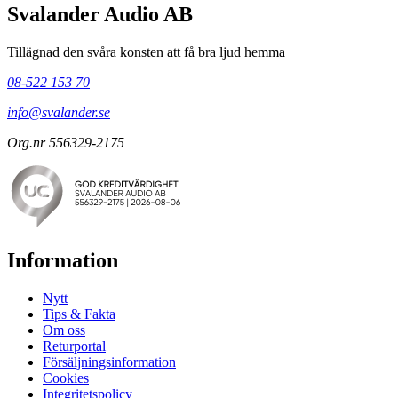
Svalander Audio AB
Tillägnad den svåra konsten att få bra ljud hemma
08-522 153 70
info@svalander.se
Org.nr 556329-2175
Information
Nytt
Tips & Fakta
Om oss
Returportal
Försäljningsinformation
Cookies
Integritetspolicy