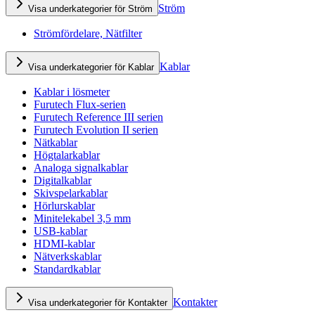
Ström
Visa underkategorier för Ström
Strömfördelare, Nätfilter
Kablar
Visa underkategorier för Kablar
Kablar i lösmeter
Furutech Flux-serien
Furutech Reference III serien
Furutech Evolution II serien
Nätkablar
Högtalarkablar
Analoga signalkablar
Digitalkablar
Skivspelarkablar
Hörlurskablar
Minitelekabel 3,5 mm
USB-kablar
HDMI-kablar
Nätverkskablar
Standardkablar
Kontakter
Visa underkategorier för Kontakter