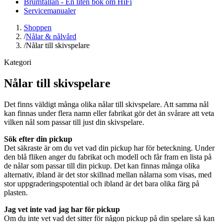
Brumfällan - En liten bok om HiFi
Servicemanualer
Shoppen
/
Nålar & nålvård
/
Nålar till skivspelare
Kategori
Nålar till skivspelare
Det finns väldigt många olika nålar till skivspelare. Att samma nål
kan finnas under flera namn eller fabrikat gör det än svårare att veta
vilken nål som passar till just din skivspelare.
Sök efter din pickup
Det säkraste är om du vet vad din pickup har för beteckning. Under
den blå fliken anger du fabrikat och modell och får fram en lista på
de nålar som passar till din pickup. Det kan finnas många olika
alternativ, ibland är det stor skillnad mellan nålarna som visas, med
stor uppgraderingspotential och ibland är det bara olika färg på
plasten.
Jag vet inte vad jag har för pickup
Om du inte vet vad det sitter för någon pickup på din spelare så kan