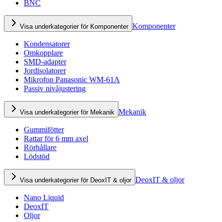
BNC
Komponenter
Visa underkategorier för Komponenter
Kondensatorer
Omkopplare
SMD-adapter
Jordisolatorer
Mikrofon Panasonic WM-61A
Passiv nivåjustering
Mekanik
Visa underkategorier för Mekanik
Gummifötter
Rattar för 6 mm axel
Rörhållare
Lödstöd
DeoxIT & oljor
Visa underkategorier för DeoxIT & oljor
Nano Liquid
DeoxIT
Oljor