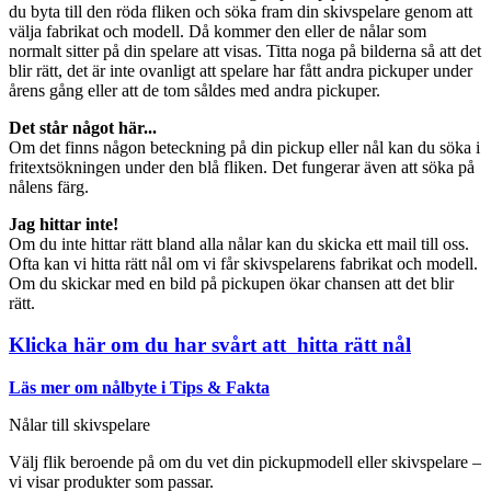
du byta till den röda fliken och söka fram din skivspelare genom att
välja fabrikat och modell. Då kommer den eller de nålar som
normalt sitter på din spelare att visas. Titta noga på bilderna så att det
blir rätt, det är inte ovanligt att spelare har fått andra pickuper under
årens gång eller att de tom såldes med andra pickuper.
Det står något här...
Om det finns någon beteckning på din pickup eller nål kan du söka i
fritextsökningen under den blå fliken. Det fungerar även att söka på
nålens färg.
Jag hittar inte!
Om du inte hittar rätt bland alla nålar kan du skicka ett mail till oss.
Ofta kan vi hitta rätt nål om vi får skivspelarens fabrikat och modell.
Om du skickar med en bild på pickupen ökar chansen att det blir
rätt.
Klicka här om du har svårt att hitta rätt nål
Läs mer om nålbyte i Tips & Fakta
Nålar till skivspelare
Välj flik beroende på om du vet din pickupmodell eller skivspelare –
vi visar produkter som passar.