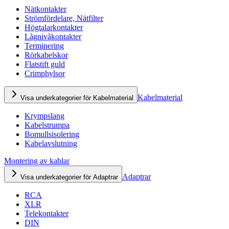
Nätkontakter
Strömfördelare, Nätfilter
Högtalarkontakter
Lågnivåkontakter
Terminering
Rörkabelskor
Flatstift guld
Crimphylsor
Kabelmaterial
Visa underkategorier för Kabelmaterial
Krympslang
Kabelstrumpa
Bomullsisolering
Kabelavslutning
Montering av kablar
Adaptrar
Visa underkategorier för Adaptrar
RCA
XLR
Telekontakter
DIN