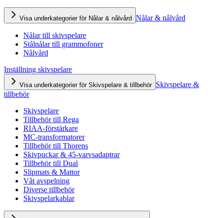
Nålar & nålvård
Visa underkategorier för Nålar & nålvård
Nålar till skivspelare
Stålnålar till grammofoner
Nålvård
Inställning skivspelare
Skivspelare &
Visa underkategorier för Skivspelare & tillbehör
tillbehör
Skivspelare
Tillbehör till Rega
RIAA-förstärkare
MC-transformatorer
Tillbehör till Thorens
Skivpuckar & 45-varvsadaptrar
Tillbehör till Dual
Slipmats & Mattor
Våt avspelning
Diverse tillbehör
Skivspelarkablar