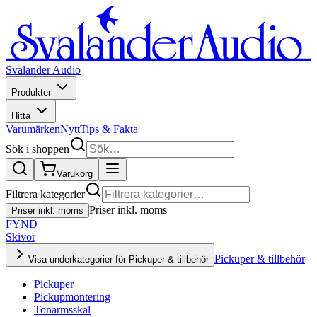
Svalander Audio
Produkter
Hitta
Varumärken
Nytt
Tips & Fakta
Sök i shoppen
Varukorg
Filtrera kategorier
Priser inkl. moms
Priser inkl. moms
FYND
Skivor
Pickuper & tillbehör
Visa underkategorier för Pickuper & tillbehör
Pickuper
Pickupmontering
Tonarmsskal