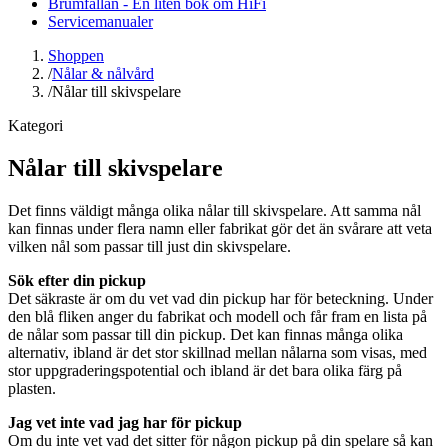
Brumfällan - En liten bok om HiFi
Servicemanualer
Shoppen
/
Nålar & nålvård
/
Nålar till skivspelare
Kategori
Nålar till skivspelare
Det finns väldigt många olika nålar till skivspelare. Att samma nål
kan finnas under flera namn eller fabrikat gör det än svårare att veta
vilken nål som passar till just din skivspelare.
Sök efter din pickup
Det säkraste är om du vet vad din pickup har för beteckning. Under
den blå fliken anger du fabrikat och modell och får fram en lista på
de nålar som passar till din pickup. Det kan finnas många olika
alternativ, ibland är det stor skillnad mellan nålarna som visas, med
stor uppgraderingspotential och ibland är det bara olika färg på
plasten.
Jag vet inte vad jag har för pickup
Om du inte vet vad det sitter för någon pickup på din spelare så kan