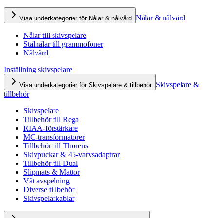
Nålar & nålvård
Visa underkategorier för Nålar & nålvård
Nålar till skivspelare
Stålnålar till grammofoner
Nålvård
Inställning skivspelare
Skivspelare &
Visa underkategorier för Skivspelare & tillbehör
tillbehör
Skivspelare
Tillbehör till Rega
RIAA-förstärkare
MC-transformatorer
Tillbehör till Thorens
Skivpuckar & 45-varvsadaptrar
Tillbehör till Dual
Slipmats & Mattor
Våt avspelning
Diverse tillbehör
Skivspelarkablar