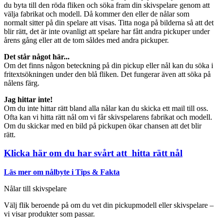
du byta till den röda fliken och söka fram din skivspelare genom att
välja fabrikat och modell. Då kommer den eller de nålar som
normalt sitter på din spelare att visas. Titta noga på bilderna så att det
blir rätt, det är inte ovanligt att spelare har fått andra pickuper under
årens gång eller att de tom såldes med andra pickuper.
Det står något här...
Om det finns någon beteckning på din pickup eller nål kan du söka i
fritextsökningen under den blå fliken. Det fungerar även att söka på
nålens färg.
Jag hittar inte!
Om du inte hittar rätt bland alla nålar kan du skicka ett mail till oss.
Ofta kan vi hitta rätt nål om vi får skivspelarens fabrikat och modell.
Om du skickar med en bild på pickupen ökar chansen att det blir
rätt.
Klicka här om du har svårt att hitta rätt nål
Läs mer om nålbyte i Tips & Fakta
Nålar till skivspelare
Välj flik beroende på om du vet din pickupmodell eller skivspelare –
vi visar produkter som passar.