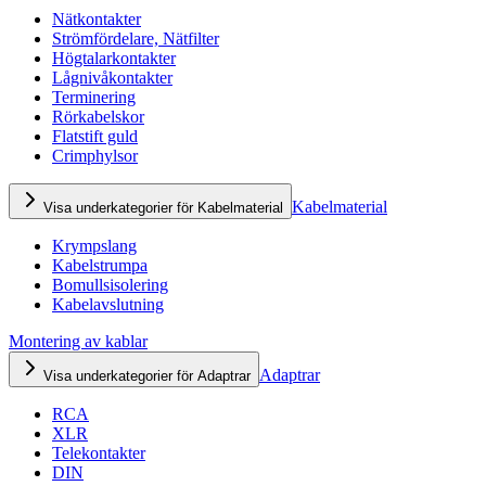
Nätkontakter
Strömfördelare, Nätfilter
Högtalarkontakter
Lågnivåkontakter
Terminering
Rörkabelskor
Flatstift guld
Crimphylsor
Kabelmaterial
Visa underkategorier för Kabelmaterial
Krympslang
Kabelstrumpa
Bomullsisolering
Kabelavslutning
Montering av kablar
Adaptrar
Visa underkategorier för Adaptrar
RCA
XLR
Telekontakter
DIN