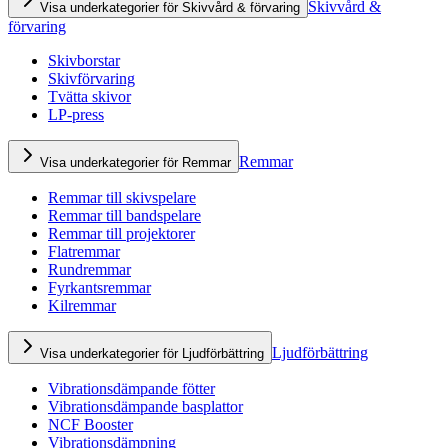
Skivvård &
Visa underkategorier för Skivvård & förvaring
förvaring
Skivborstar
Skivförvaring
Tvätta skivor
LP-press
Remmar
Visa underkategorier för Remmar
Remmar till skivspelare
Remmar till bandspelare
Remmar till projektorer
Flatremmar
Rundremmar
Fyrkantsremmar
Kilremmar
Ljudförbättring
Visa underkategorier för Ljudförbättring
Vibrationsdämpande fötter
Vibrationsdämpande basplattor
NCF Booster
Vibrationsdämpning