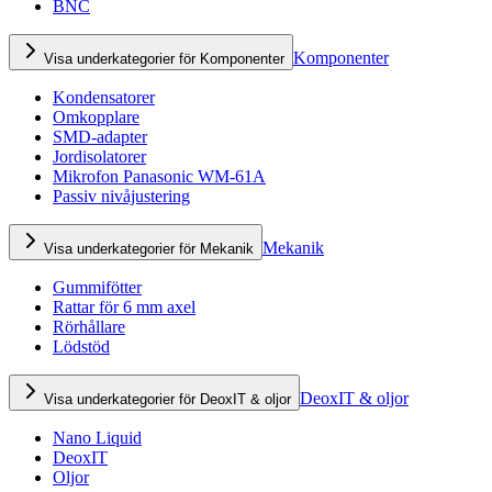
BNC
Komponenter
Visa underkategorier för Komponenter
Kondensatorer
Omkopplare
SMD-adapter
Jordisolatorer
Mikrofon Panasonic WM-61A
Passiv nivåjustering
Mekanik
Visa underkategorier för Mekanik
Gummifötter
Rattar för 6 mm axel
Rörhållare
Lödstöd
DeoxIT & oljor
Visa underkategorier för DeoxIT & oljor
Nano Liquid
DeoxIT
Oljor