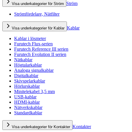
Ström
Visa underkategorier för Ström
Strömfördelare, Nätfilter
Kablar
Visa underkategorier för Kablar
Kablar i lösmeter
Furutech Flux-serien
Furutech Reference III serien
Furutech Evolution II serien
Nätkablar
Högtalarkablar
Analoga signalkablar
Digitalkablar
Skivspelarkablar
Hörlurskablar
Minitelekabel 3,5 mm
USB-kablar
HDMI-kablar
Nätverkskablar
Standardkablar
Kontakter
Visa underkategorier för Kontakter