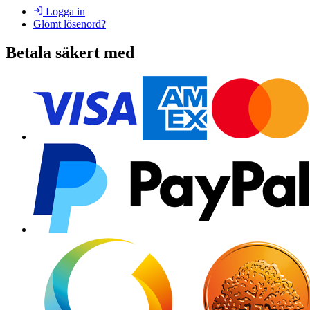
Logga in
Glömt lösenord?
Betala säkert med