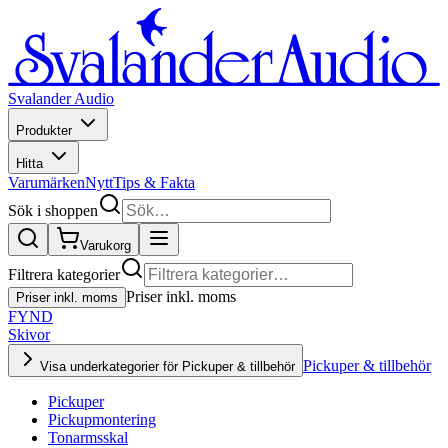
Svalander Audio
Produkter
Hitta
Varumärken
Nytt
Tips & Fakta
Sök i shoppen
Varukorg
Filtrera kategorier
Priser inkl. moms
Priser inkl. moms
FYND
Skivor
Pickuper & tillbehör
Visa underkategorier för Pickuper & tillbehör
Pickuper
Pickupmontering
Tonarmsskal