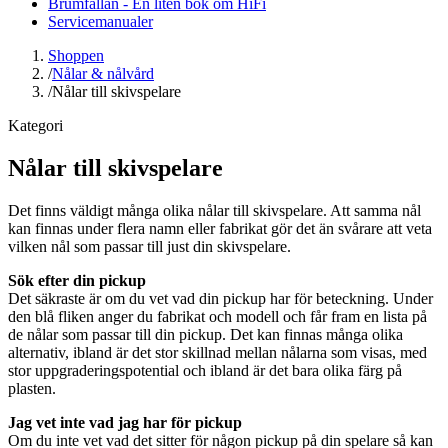
Brumfällan - En liten bok om HiFi
Servicemanualer
Shoppen
/
Nålar & nålvård
/
Nålar till skivspelare
Kategori
Nålar till skivspelare
Det finns väldigt många olika nålar till skivspelare. Att samma nål
kan finnas under flera namn eller fabrikat gör det än svårare att veta
vilken nål som passar till just din skivspelare.
Sök efter din pickup
Det säkraste är om du vet vad din pickup har för beteckning. Under
den blå fliken anger du fabrikat och modell och får fram en lista på
de nålar som passar till din pickup. Det kan finnas många olika
alternativ, ibland är det stor skillnad mellan nålarna som visas, med
stor uppgraderingspotential och ibland är det bara olika färg på
plasten.
Jag vet inte vad jag har för pickup
Om du inte vet vad det sitter för någon pickup på din spelare så kan