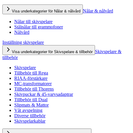
Nålar & nålvård
Visa underkategorier för Nålar & nålvård
Nålar till skivspelare
Stålnålar till grammofoner
Nålvård
Inställning skivspelare
Skivspelare &
Visa underkategorier för Skivspelare & tillbehör
tillbehör
Skivspelare
Tillbehör till Rega
RIAA-förstärkare
MC-transformatorer
Tillbehör till Thorens
Skivpuckar & 45-varvsadaptrar
Tillbehör till Dual
Slipmats & Mattor
Våt avspelning
Diverse tillbehör
Skivspelarkablar