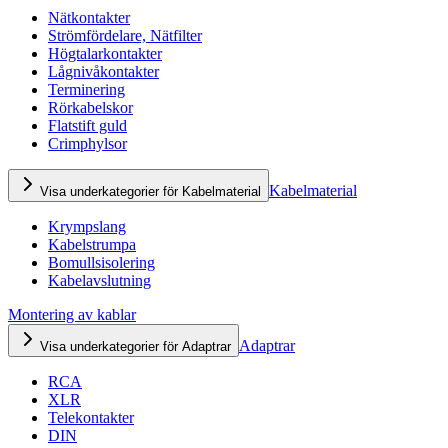
Nätkontakter
Strömfördelare, Nätfilter
Högtalarkontakter
Lågnivåkontakter
Terminering
Rörkabelskor
Flatstift guld
Crimphylsor
Kabelmaterial
Visa underkategorier för Kabelmaterial
Krympslang
Kabelstrumpa
Bomullsisolering
Kabelavslutning
Montering av kablar
Adaptrar
Visa underkategorier för Adaptrar
RCA
XLR
Telekontakter
DIN