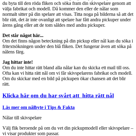
du byta till den röda fliken och söka fram din skivspelare genom att
välja fabrikat och modell. Då kommer den eller de nålar som
normalt sitter på din spelare att visas. Titta noga på bilderna så att det
blir rätt, det är inte ovanligt att spelare har fått andra pickuper under
årens gång eller att de tom såldes med andra pickuper.
Det står något här...
Om det finns någon beteckning på din pickup eller nål kan du söka i
fritextsökningen under den blå fliken. Det fungerar även att söka på
nålens färg.
Jag hittar inte!
Om du inte hittar rätt bland alla nålar kan du skicka ett mail till oss.
Ofta kan vi hitta rätt nål om vi får skivspelarens fabrikat och modell.
Om du skickar med en bild på pickupen ökar chansen att det blir
rätt.
Klicka här om du har svårt att hitta rätt nål
Läs mer om nålbyte i Tips & Fakta
Nålar till skivspelare
Välj flik beroende på om du vet din pickupmodell eller skivspelare –
vi visar produkter som passar.