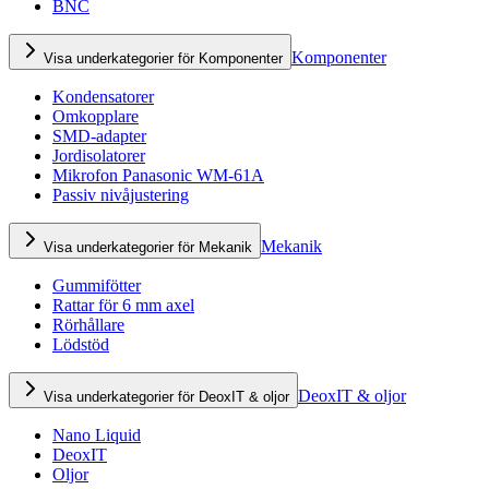
BNC
Komponenter
Visa underkategorier för Komponenter
Kondensatorer
Omkopplare
SMD-adapter
Jordisolatorer
Mikrofon Panasonic WM-61A
Passiv nivåjustering
Mekanik
Visa underkategorier för Mekanik
Gummifötter
Rattar för 6 mm axel
Rörhållare
Lödstöd
DeoxIT & oljor
Visa underkategorier för DeoxIT & oljor
Nano Liquid
DeoxIT
Oljor