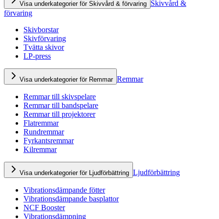
Skivvård &
Visa underkategorier för Skivvård & förvaring
förvaring
Skivborstar
Skivförvaring
Tvätta skivor
LP-press
Remmar
Visa underkategorier för Remmar
Remmar till skivspelare
Remmar till bandspelare
Remmar till projektorer
Flatremmar
Rundremmar
Fyrkantsremmar
Kilremmar
Ljudförbättring
Visa underkategorier för Ljudförbättring
Vibrationsdämpande fötter
Vibrationsdämpande basplattor
NCF Booster
Vibrationsdämpning