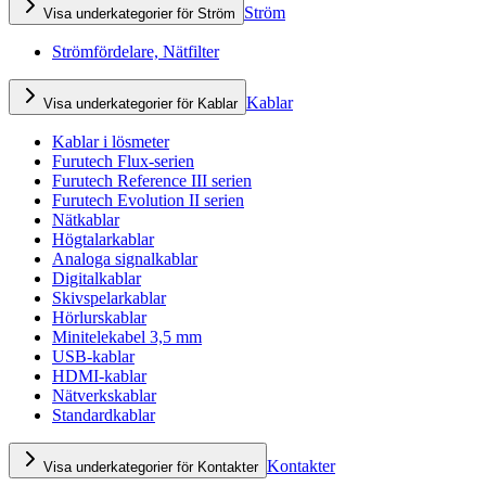
Ström
Visa underkategorier för Ström
Strömfördelare, Nätfilter
Kablar
Visa underkategorier för Kablar
Kablar i lösmeter
Furutech Flux-serien
Furutech Reference III serien
Furutech Evolution II serien
Nätkablar
Högtalarkablar
Analoga signalkablar
Digitalkablar
Skivspelarkablar
Hörlurskablar
Minitelekabel 3,5 mm
USB-kablar
HDMI-kablar
Nätverkskablar
Standardkablar
Kontakter
Visa underkategorier för Kontakter