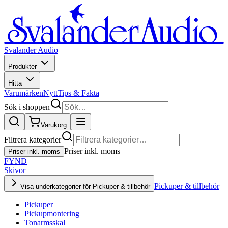
Svalander Audio
Produkter
Hitta
Varumärken
Nytt
Tips & Fakta
Sök i shoppen
Varukorg
Filtrera kategorier
Priser inkl. moms
Priser inkl. moms
FYND
Skivor
Pickuper & tillbehör
Visa underkategorier för Pickuper & tillbehör
Pickuper
Pickupmontering
Tonarmsskal