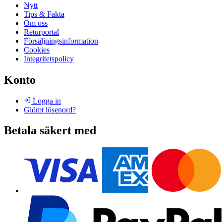
Nytt
Tips & Fakta
Om oss
Returportal
Försäljningsinformation
Cookies
Integritetspolicy
Konto
Logga in
Glömt lösenord?
Betala säkert med