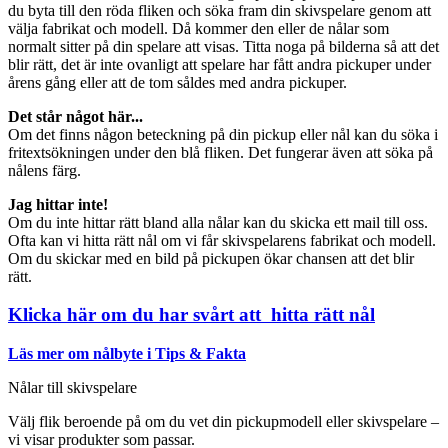
du byta till den röda fliken och söka fram din skivspelare genom att
välja fabrikat och modell. Då kommer den eller de nålar som
normalt sitter på din spelare att visas. Titta noga på bilderna så att det
blir rätt, det är inte ovanligt att spelare har fått andra pickuper under
årens gång eller att de tom såldes med andra pickuper.
Det står något här...
Om det finns någon beteckning på din pickup eller nål kan du söka i
fritextsökningen under den blå fliken. Det fungerar även att söka på
nålens färg.
Jag hittar inte!
Om du inte hittar rätt bland alla nålar kan du skicka ett mail till oss.
Ofta kan vi hitta rätt nål om vi får skivspelarens fabrikat och modell.
Om du skickar med en bild på pickupen ökar chansen att det blir
rätt.
Klicka här om du har svårt att hitta rätt nål
Läs mer om nålbyte i Tips & Fakta
Nålar till skivspelare
Välj flik beroende på om du vet din pickupmodell eller skivspelare –
vi visar produkter som passar.