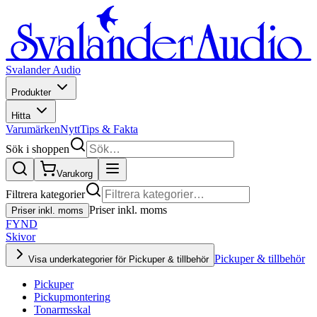
Svalander Audio
Produkter
Hitta
Varumärken
Nytt
Tips & Fakta
Sök i shoppen
Varukorg
Filtrera kategorier
Priser inkl. moms
Priser inkl. moms
FYND
Skivor
Pickuper & tillbehör
Visa underkategorier för Pickuper & tillbehör
Pickuper
Pickupmontering
Tonarmsskal