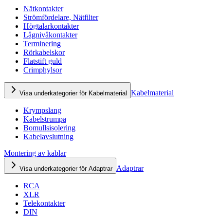
Nätkontakter
Strömfördelare, Nätfilter
Högtalarkontakter
Lågnivåkontakter
Terminering
Rörkabelskor
Flatstift guld
Crimphylsor
Kabelmaterial
Visa underkategorier för Kabelmaterial
Krympslang
Kabelstrumpa
Bomullsisolering
Kabelavslutning
Montering av kablar
Adaptrar
Visa underkategorier för Adaptrar
RCA
XLR
Telekontakter
DIN