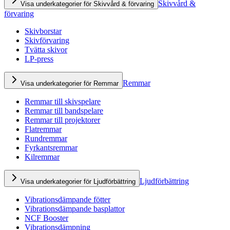
Skivvård &
Visa underkategorier för Skivvård & förvaring
förvaring
Skivborstar
Skivförvaring
Tvätta skivor
LP-press
Remmar
Visa underkategorier för Remmar
Remmar till skivspelare
Remmar till bandspelare
Remmar till projektorer
Flatremmar
Rundremmar
Fyrkantsremmar
Kilremmar
Ljudförbättring
Visa underkategorier för Ljudförbättring
Vibrationsdämpande fötter
Vibrationsdämpande basplattor
NCF Booster
Vibrationsdämpning