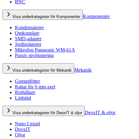
BNC
Komponenter
Visa underkategorier för Komponenter
Kondensatorer
Omkopplare
SMD-adapter
Jordisolatorer
Mikrofon Panasonic WM-61A
Passiv nivåjustering
Mekanik
Visa underkategorier för Mekanik
Gummifötter
Rattar för 6 mm axel
Rörhållare
Lödstöd
DeoxIT & oljor
Visa underkategorier för DeoxIT & oljor
Nano Liquid
DeoxIT
Oljor