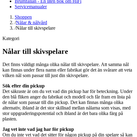
Brumfällan - En liten bok om HiFi
Servicemanualer
Shoppen
/
Nålar & nålvård
/
Nålar till skivspelare
Kategori
Nålar till skivspelare
Det finns väldigt många olika nålar till skivspelare. Att samma nål
kan finnas under flera namn eller fabrikat gör det än svårare att veta
vilken nål som passar till just din skivspelare.
Sök efter din pickup
Det säkraste är om du vet vad din pickup har för beteckning. Under
den blå fliken anger du fabrikat och modell och får fram en lista på
de nålar som passar till din pickup. Det kan finnas många olika
alternativ, ibland är det stor skillnad mellan nålarna som visas, med
stor uppgraderingspotential och ibland är det bara olika färg på
plasten.
Jag vet inte vad jag har för pickup
Om du inte vet vad det sitter för någon pickup på din spelare så kan