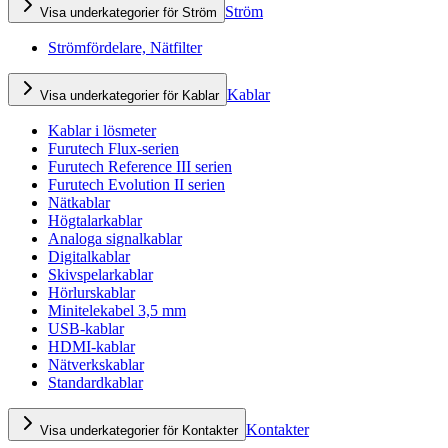
Ström
Visa underkategorier för Ström
Strömfördelare, Nätfilter
Kablar
Visa underkategorier för Kablar
Kablar i lösmeter
Furutech Flux-serien
Furutech Reference III serien
Furutech Evolution II serien
Nätkablar
Högtalarkablar
Analoga signalkablar
Digitalkablar
Skivspelarkablar
Hörlurskablar
Minitelekabel 3,5 mm
USB-kablar
HDMI-kablar
Nätverkskablar
Standardkablar
Kontakter
Visa underkategorier för Kontakter