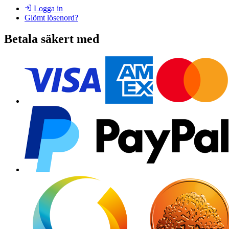
Logga in
Glömt lösenord?
Betala säkert med