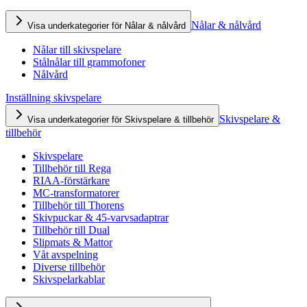
Nålar & nålvård
Visa underkategorier för Nålar & nålvård
Nålar till skivspelare
Stålnålar till grammofoner
Nålvård
Inställning skivspelare
Skivspelare &
Visa underkategorier för Skivspelare & tillbehör
tillbehör
Skivspelare
Tillbehör till Rega
RIAA-förstärkare
MC-transformatorer
Tillbehör till Thorens
Skivpuckar & 45-varvsadaptrar
Tillbehör till Dual
Slipmats & Mattor
Våt avspelning
Diverse tillbehör
Skivspelarkablar