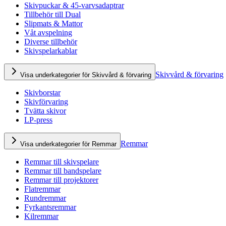
Skivpuckar & 45-varvsadaptrar
Tillbehör till Dual
Slipmats & Mattor
Våt avspelning
Diverse tillbehör
Skivspelarkablar
Skivvård & förvaring
Visa underkategorier för Skivvård & förvaring
Skivborstar
Skivförvaring
Tvätta skivor
LP-press
Remmar
Visa underkategorier för Remmar
Remmar till skivspelare
Remmar till bandspelare
Remmar till projektorer
Flatremmar
Rundremmar
Fyrkantsremmar
Kilremmar