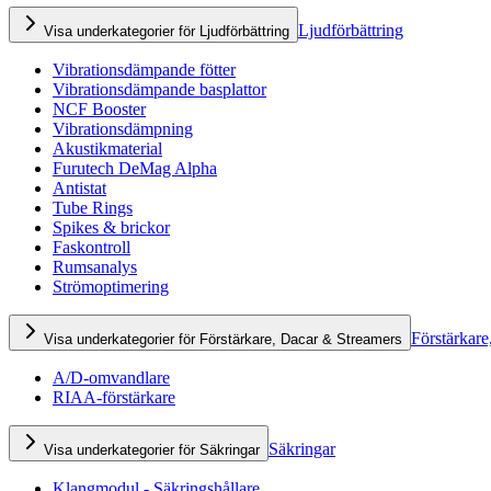
Ljudförbättring
Visa underkategorier för Ljudförbättring
Vibrationsdämpande fötter
Vibrationsdämpande basplattor
NCF Booster
Vibrationsdämpning
Akustikmaterial
Furutech DeMag Alpha
Antistat
Tube Rings
Spikes & brickor
Faskontroll
Rumsanalys
Strömoptimering
Förstärkare
Visa underkategorier för Förstärkare, Dacar & Streamers
A/D-omvandlare
RIAA-förstärkare
Säkringar
Visa underkategorier för Säkringar
Klangmodul - Säkringshållare