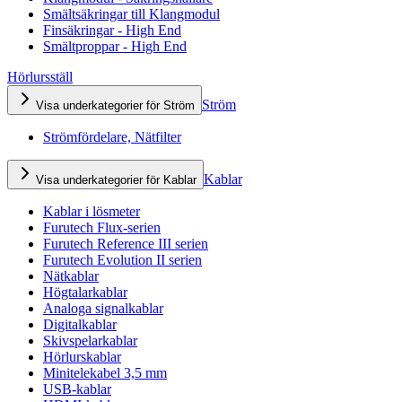
Smältsäkringar till Klangmodul
Finsäkringar - High End
Smältproppar - High End
Hörlursställ
Ström
Visa underkategorier för Ström
Strömfördelare, Nätfilter
Kablar
Visa underkategorier för Kablar
Kablar i lösmeter
Furutech Flux-serien
Furutech Reference III serien
Furutech Evolution II serien
Nätkablar
Högtalarkablar
Analoga signalkablar
Digitalkablar
Skivspelarkablar
Hörlurskablar
Minitelekabel 3,5 mm
USB-kablar