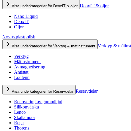
DeoxIT & oljor
Visa underkategorier för DeoxIT & oljor
Nano Liquid
DeoxIT
Oljor
Novus plastpolish
Verktyg & mätins
Visa underkategorier för Verktyg & mätinstrument
Verktyg
Mätinstrument
Avmagnetisering
Antistat
Lödtenn
Reservdelar
Visa underkategorier för Reservdelar
Renovering av gummihjul
Silikonvätska
Lenco
Skallampor
Rega
Thorens