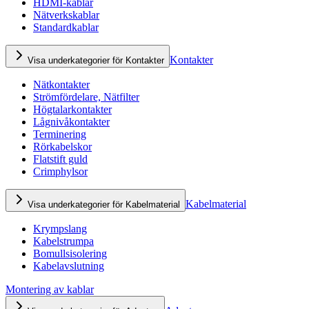
HDMI-kablar
Nätverkskablar
Standardkablar
Kontakter
Visa underkategorier för Kontakter
Nätkontakter
Strömfördelare, Nätfilter
Högtalarkontakter
Lågnivåkontakter
Terminering
Rörkabelskor
Flatstift guld
Crimphylsor
Kabelmaterial
Visa underkategorier för Kabelmaterial
Krympslang
Kabelstrumpa
Bomullsisolering
Kabelavslutning
Montering av kablar