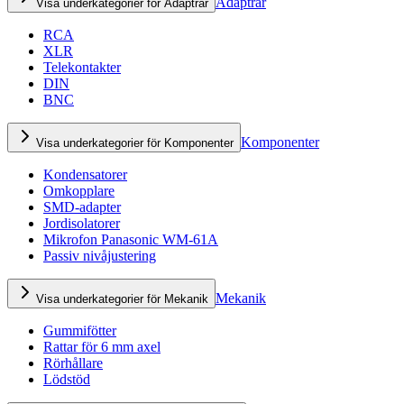
Adaptrar
Visa underkategorier för Adaptrar
RCA
XLR
Telekontakter
DIN
BNC
Komponenter
Visa underkategorier för Komponenter
Kondensatorer
Omkopplare
SMD-adapter
Jordisolatorer
Mikrofon Panasonic WM-61A
Passiv nivåjustering
Mekanik
Visa underkategorier för Mekanik
Gummifötter
Rattar för 6 mm axel
Rörhållare
Lödstöd