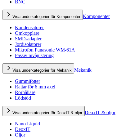
BNC
Komponenter
Visa underkategorier för Komponenter
Kondensatorer
Omkopplare
SMD-adapter
Jordisolatorer
Mikrofon Panasonic WM-61A
Passiv nivåjustering
Mekanik
Visa underkategorier för Mekanik
Gummifötter
Rattar för 6 mm axel
Rörhållare
Lödstöd
DeoxIT & oljor
Visa underkategorier för DeoxIT & oljor
Nano Liquid
DeoxIT
Oljor