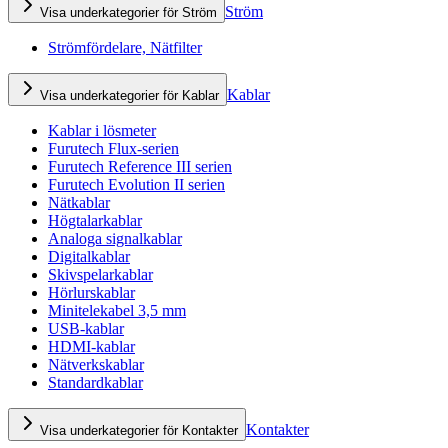
Ström
Visa underkategorier för Ström
Strömfördelare, Nätfilter
Kablar
Visa underkategorier för Kablar
Kablar i lösmeter
Furutech Flux-serien
Furutech Reference III serien
Furutech Evolution II serien
Nätkablar
Högtalarkablar
Analoga signalkablar
Digitalkablar
Skivspelarkablar
Hörlurskablar
Minitelekabel 3,5 mm
USB-kablar
HDMI-kablar
Nätverkskablar
Standardkablar
Kontakter
Visa underkategorier för Kontakter