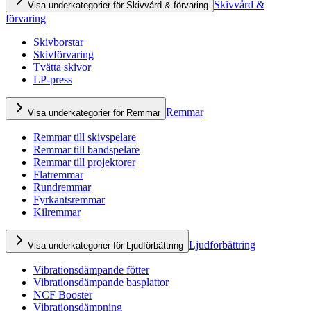
Skivvård &
Visa underkategorier för Skivvård & förvaring
förvaring
Skivborstar
Skivförvaring
Tvätta skivor
LP-press
Remmar
Visa underkategorier för Remmar
Remmar till skivspelare
Remmar till bandspelare
Remmar till projektorer
Flatremmar
Rundremmar
Fyrkantsremmar
Kilremmar
Ljudförbättring
Visa underkategorier för Ljudförbättring
Vibrationsdämpande fötter
Vibrationsdämpande basplattor
NCF Booster
Vibrationsdämpning