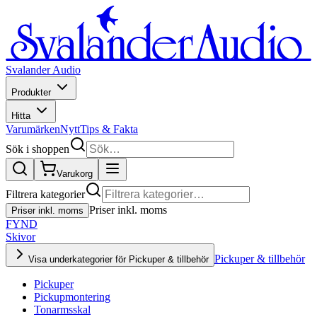
Svalander Audio
Produkter
Hitta
Varumärken
Nytt
Tips & Fakta
Sök i shoppen
Varukorg
Filtrera kategorier
Priser inkl. moms
Priser inkl. moms
FYND
Skivor
Pickuper & tillbehör
Visa underkategorier för Pickuper & tillbehör
Pickuper
Pickupmontering
Tonarmsskal