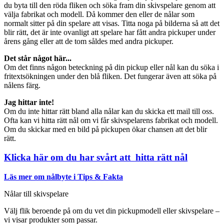
du byta till den röda fliken och söka fram din skivspelare genom att
välja fabrikat och modell. Då kommer den eller de nålar som
normalt sitter på din spelare att visas. Titta noga på bilderna så att det
blir rätt, det är inte ovanligt att spelare har fått andra pickuper under
årens gång eller att de tom såldes med andra pickuper.
Det står något här...
Om det finns någon beteckning på din pickup eller nål kan du söka i
fritextsökningen under den blå fliken. Det fungerar även att söka på
nålens färg.
Jag hittar inte!
Om du inte hittar rätt bland alla nålar kan du skicka ett mail till oss.
Ofta kan vi hitta rätt nål om vi får skivspelarens fabrikat och modell.
Om du skickar med en bild på pickupen ökar chansen att det blir
rätt.
Klicka här om du har svårt att hitta rätt nål
Läs mer om nålbyte i Tips & Fakta
Nålar till skivspelare
Välj flik beroende på om du vet din pickupmodell eller skivspelare –
vi visar produkter som passar.