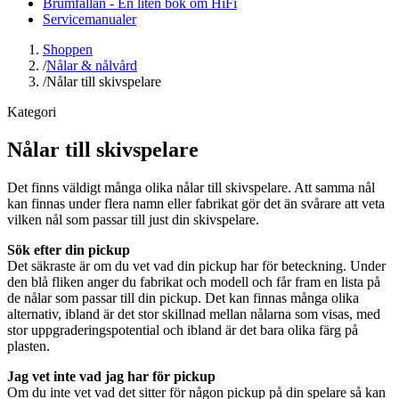
Brumfällan - En liten bok om HiFi
Servicemanualer
Shoppen
/
Nålar & nålvård
/
Nålar till skivspelare
Kategori
Nålar till skivspelare
Det finns väldigt många olika nålar till skivspelare. Att samma nål
kan finnas under flera namn eller fabrikat gör det än svårare att veta
vilken nål som passar till just din skivspelare.
Sök efter din pickup
Det säkraste är om du vet vad din pickup har för beteckning. Under
den blå fliken anger du fabrikat och modell och får fram en lista på
de nålar som passar till din pickup. Det kan finnas många olika
alternativ, ibland är det stor skillnad mellan nålarna som visas, med
stor uppgraderingspotential och ibland är det bara olika färg på
plasten.
Jag vet inte vad jag har för pickup
Om du inte vet vad det sitter för någon pickup på din spelare så kan