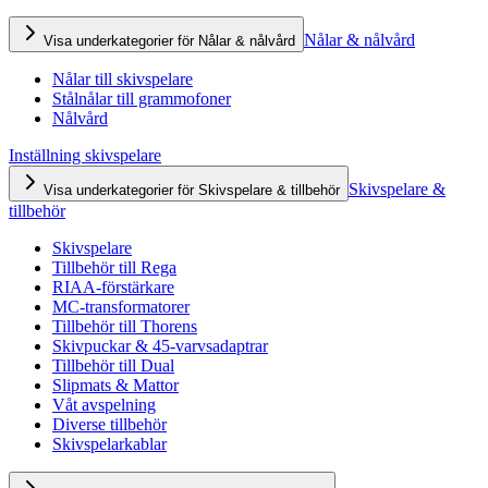
Nålar & nålvård
Visa underkategorier för Nålar & nålvård
Nålar till skivspelare
Stålnålar till grammofoner
Nålvård
Inställning skivspelare
Skivspelare &
Visa underkategorier för Skivspelare & tillbehör
tillbehör
Skivspelare
Tillbehör till Rega
RIAA-förstärkare
MC-transformatorer
Tillbehör till Thorens
Skivpuckar & 45-varvsadaptrar
Tillbehör till Dual
Slipmats & Mattor
Våt avspelning
Diverse tillbehör
Skivspelarkablar