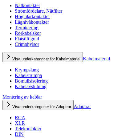
Nätkontakter
Strömfördelare, Nätfilter
Högtalarkontakter
Lågnivåkontakter
Terminering
Rörkabelskor
Flatstift guld
Crimphylsor
Kabelmaterial
Visa underkategorier för Kabelmaterial
Krympslang
Kabelstrumpa
Bomullsisolering
Kabelavslutning
Montering av kablar
Adaptrar
Visa underkategorier för Adaptrar
RCA
XLR
Telekontakter
DIN