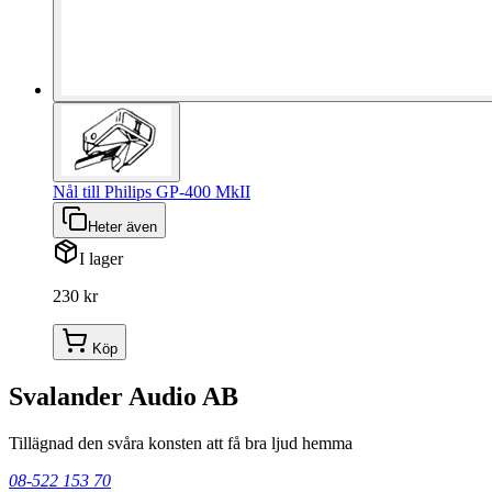
Nål till Philips GP-400 MkII
Heter även
I lager
230 kr
Köp
Svalander Audio AB
Tillägnad den svåra konsten att få bra ljud hemma
08-522 153 70