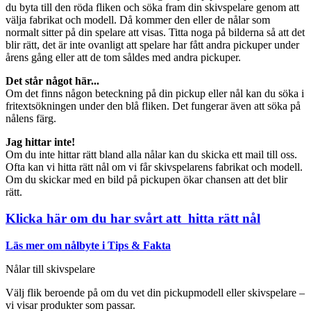
du byta till den röda fliken och söka fram din skivspelare genom att
välja fabrikat och modell. Då kommer den eller de nålar som
normalt sitter på din spelare att visas. Titta noga på bilderna så att det
blir rätt, det är inte ovanligt att spelare har fått andra pickuper under
årens gång eller att de tom såldes med andra pickuper.
Det står något här...
Om det finns någon beteckning på din pickup eller nål kan du söka i
fritextsökningen under den blå fliken. Det fungerar även att söka på
nålens färg.
Jag hittar inte!
Om du inte hittar rätt bland alla nålar kan du skicka ett mail till oss.
Ofta kan vi hitta rätt nål om vi får skivspelarens fabrikat och modell.
Om du skickar med en bild på pickupen ökar chansen att det blir
rätt.
Klicka här om du har svårt att hitta rätt nål
Läs mer om nålbyte i Tips & Fakta
Nålar till skivspelare
Välj flik beroende på om du vet din pickupmodell eller skivspelare –
vi visar produkter som passar.