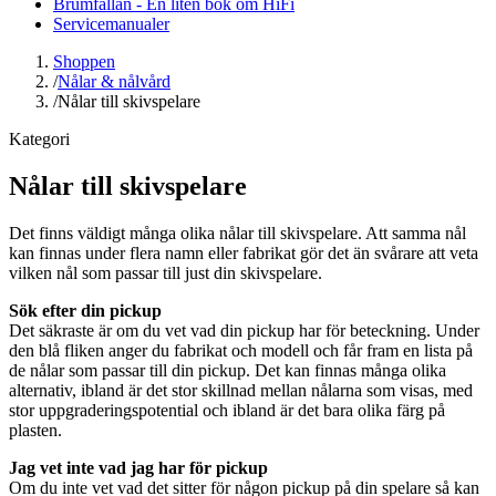
Brumfällan - En liten bok om HiFi
Servicemanualer
Shoppen
/
Nålar & nålvård
/
Nålar till skivspelare
Kategori
Nålar till skivspelare
Det finns väldigt många olika nålar till skivspelare. Att samma nål
kan finnas under flera namn eller fabrikat gör det än svårare att veta
vilken nål som passar till just din skivspelare.
Sök efter din pickup
Det säkraste är om du vet vad din pickup har för beteckning. Under
den blå fliken anger du fabrikat och modell och får fram en lista på
de nålar som passar till din pickup. Det kan finnas många olika
alternativ, ibland är det stor skillnad mellan nålarna som visas, med
stor uppgraderingspotential och ibland är det bara olika färg på
plasten.
Jag vet inte vad jag har för pickup
Om du inte vet vad det sitter för någon pickup på din spelare så kan