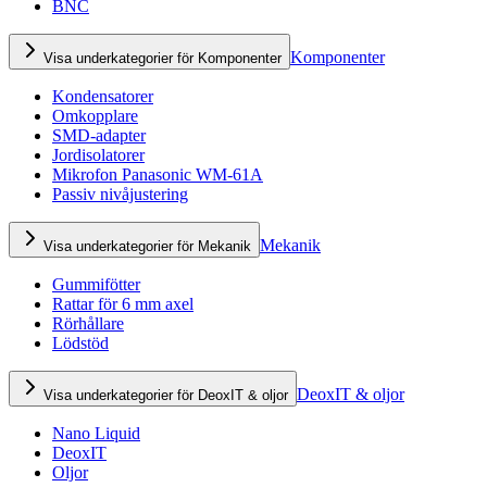
BNC
Komponenter
Visa underkategorier för Komponenter
Kondensatorer
Omkopplare
SMD-adapter
Jordisolatorer
Mikrofon Panasonic WM-61A
Passiv nivåjustering
Mekanik
Visa underkategorier för Mekanik
Gummifötter
Rattar för 6 mm axel
Rörhållare
Lödstöd
DeoxIT & oljor
Visa underkategorier för DeoxIT & oljor
Nano Liquid
DeoxIT
Oljor