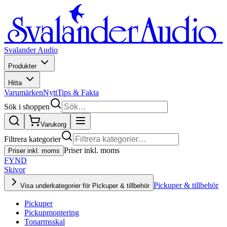
Svalander Audio
Produkter
Hitta
Varumärken
Nytt
Tips & Fakta
Sök i shoppen
Varukorg
Filtrera kategorier
Priser inkl. moms
Priser inkl. moms
FYND
Skivor
Pickuper & tillbehör
Visa underkategorier för Pickuper & tillbehör
Pickuper
Pickupmontering
Tonarmsskal