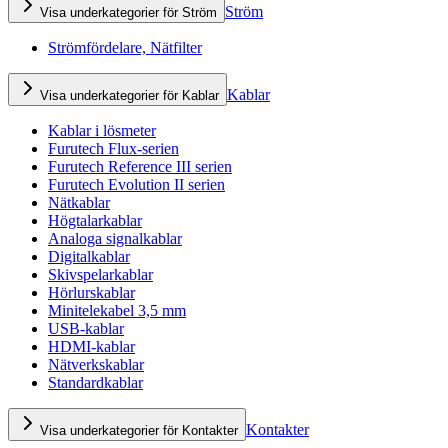
Ström
Visa underkategorier för Ström
Strömfördelare, Nätfilter
Kablar
Visa underkategorier för Kablar
Kablar i lösmeter
Furutech Flux-serien
Furutech Reference III serien
Furutech Evolution II serien
Nätkablar
Högtalarkablar
Analoga signalkablar
Digitalkablar
Skivspelarkablar
Hörlurskablar
Minitelekabel 3,5 mm
USB-kablar
HDMI-kablar
Nätverkskablar
Standardkablar
Kontakter
Visa underkategorier för Kontakter