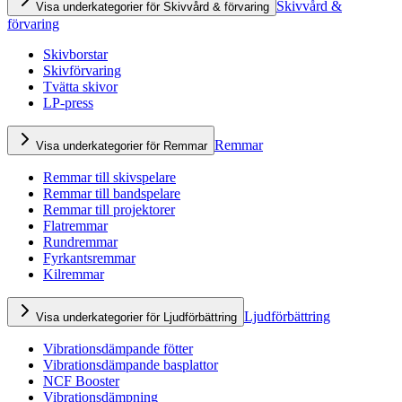
Skivvård &
Visa underkategorier för Skivvård & förvaring
förvaring
Skivborstar
Skivförvaring
Tvätta skivor
LP-press
Remmar
Visa underkategorier för Remmar
Remmar till skivspelare
Remmar till bandspelare
Remmar till projektorer
Flatremmar
Rundremmar
Fyrkantsremmar
Kilremmar
Ljudförbättring
Visa underkategorier för Ljudförbättring
Vibrationsdämpande fötter
Vibrationsdämpande basplattor
NCF Booster
Vibrationsdämpning