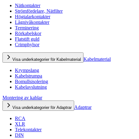
Nätkontakter
Strömfördelare, Nätfilter
Högtalarkontakter
Lågnivåkontakter
Terminering
Rörkabelskor
Flatstift guld
Crimphylsor
Kabelmaterial
Visa underkategorier för Kabelmaterial
Krympslang
Kabelstrumpa
Bomullsisolering
Kabelavslutning
Montering av kablar
Adaptrar
Visa underkategorier för Adaptrar
RCA
XLR
Telekontakter
DIN