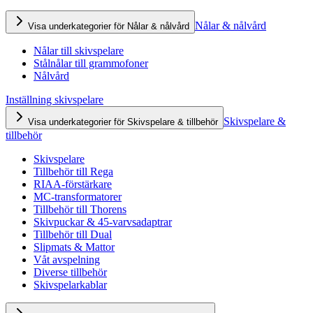
Nålar & nålvård
Visa underkategorier för Nålar & nålvård
Nålar till skivspelare
Stålnålar till grammofoner
Nålvård
Inställning skivspelare
Skivspelare &
Visa underkategorier för Skivspelare & tillbehör
tillbehör
Skivspelare
Tillbehör till Rega
RIAA-förstärkare
MC-transformatorer
Tillbehör till Thorens
Skivpuckar & 45-varvsadaptrar
Tillbehör till Dual
Slipmats & Mattor
Våt avspelning
Diverse tillbehör
Skivspelarkablar