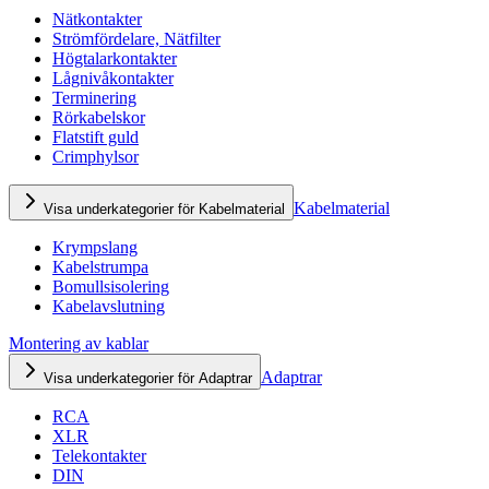
Nätkontakter
Strömfördelare, Nätfilter
Högtalarkontakter
Lågnivåkontakter
Terminering
Rörkabelskor
Flatstift guld
Crimphylsor
Kabelmaterial
Visa underkategorier för Kabelmaterial
Krympslang
Kabelstrumpa
Bomullsisolering
Kabelavslutning
Montering av kablar
Adaptrar
Visa underkategorier för Adaptrar
RCA
XLR
Telekontakter
DIN