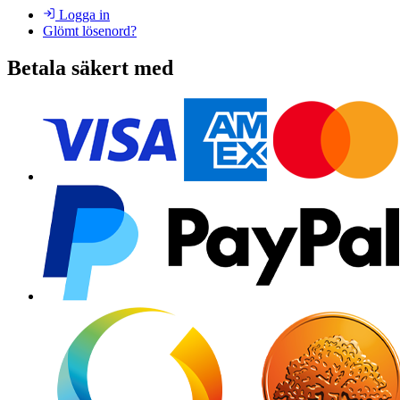
Logga in
Glömt lösenord?
Betala säkert med