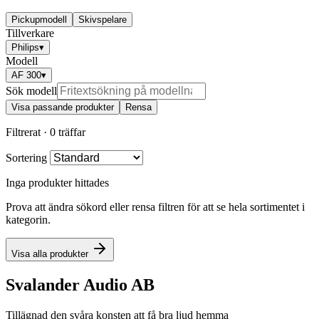
Pickupmodell
Skivspelare
Tillverkare
Philips
▾
Modell
AF 300
▾
Sök modell
Visa passande produkter
Rensa
Filtrerat ·
0 träffar
Sortering
Inga produkter hittades
Prova att ändra sökord eller rensa filtren för att se hela sortimentet i
kategorin.
Visa alla produkter
Svalander Audio AB
Tillägnad den svåra konsten att få bra ljud hemma