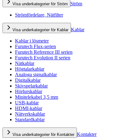
Ström
Visa underkategorier för Ström
Strömfördelare, Nätfilter
Kablar
Visa underkategorier för Kablar
Kablar i lösmeter
Furutech Flux-serien
Furutech Reference III serien
Furutech Evolution II serien
Nätkablar
Högtalarkablar
Analoga signalkablar
Digitalkablar
Skivspelarkablar
Hörlurskablar
Minitelekabel 3,5 mm
USB-kablar
HDMI-kablar
Nätverkskablar
Standardkablar
Kontakter
Visa underkategorier för Kontakter