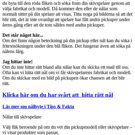
du byta till den röda fliken och söka fram din skivspelare genom att
välja fabrikat och modell. Då kommer den eller de nålar som
normalt sitter på din spelare att visas. Titta noga på bilderna så att det
blir rätt, det är inte ovanligt att spelare har fått andra pickuper under
årens gång eller att de tom såldes med andra pickuper.
Det står något här...
Om det finns någon beteckning på din pickup eller nål kan du söka i
fritextsökningen under den blå fliken. Det fungerar även att söka på
nålens färg.
Jag hittar inte!
Om du inte hittar rätt bland alla nålar kan du skicka ett mail till oss.
Ofta kan vi hitta rätt nål om vi får skivspelarens fabrikat och modell.
Om du skickar med en bild på pickupen ökar chansen att det blir
rätt.
Klicka här om du har svårt att hitta rätt nål
Läs mer om nålbyte i Tips & Fakta
Nålar till skivspelare
Välj flik beroende på om du vet din pickupmodell eller skivspelare –
vi visar produkter som passar.