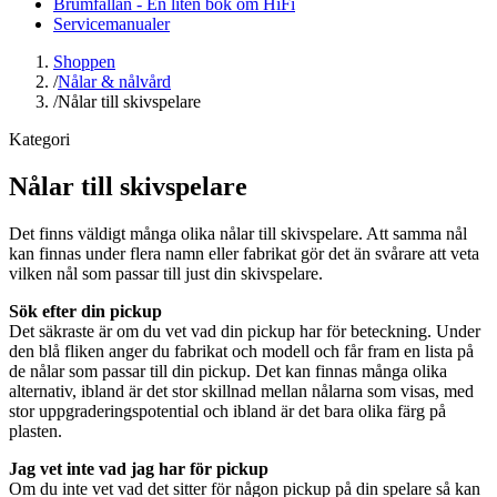
Brumfällan - En liten bok om HiFi
Servicemanualer
Shoppen
/
Nålar & nålvård
/
Nålar till skivspelare
Kategori
Nålar till skivspelare
Det finns väldigt många olika nålar till skivspelare. Att samma nål
kan finnas under flera namn eller fabrikat gör det än svårare att veta
vilken nål som passar till just din skivspelare.
Sök efter din pickup
Det säkraste är om du vet vad din pickup har för beteckning. Under
den blå fliken anger du fabrikat och modell och får fram en lista på
de nålar som passar till din pickup. Det kan finnas många olika
alternativ, ibland är det stor skillnad mellan nålarna som visas, med
stor uppgraderingspotential och ibland är det bara olika färg på
plasten.
Jag vet inte vad jag har för pickup
Om du inte vet vad det sitter för någon pickup på din spelare så kan