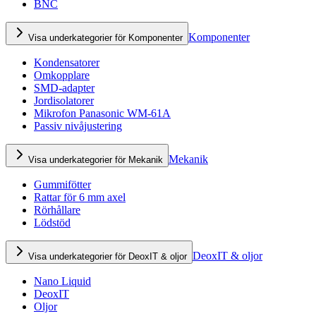
BNC
Komponenter
Visa underkategorier för Komponenter
Kondensatorer
Omkopplare
SMD-adapter
Jordisolatorer
Mikrofon Panasonic WM-61A
Passiv nivåjustering
Mekanik
Visa underkategorier för Mekanik
Gummifötter
Rattar för 6 mm axel
Rörhållare
Lödstöd
DeoxIT & oljor
Visa underkategorier för DeoxIT & oljor
Nano Liquid
DeoxIT
Oljor