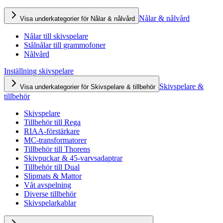
Nålar & nålvård
Visa underkategorier för Nålar & nålvård
Nålar till skivspelare
Stålnålar till grammofoner
Nålvård
Inställning skivspelare
Skivspelare &
Visa underkategorier för Skivspelare & tillbehör
tillbehör
Skivspelare
Tillbehör till Rega
RIAA-förstärkare
MC-transformatorer
Tillbehör till Thorens
Skivpuckar & 45-varvsadaptrar
Tillbehör till Dual
Slipmats & Mattor
Våt avspelning
Diverse tillbehör
Skivspelarkablar