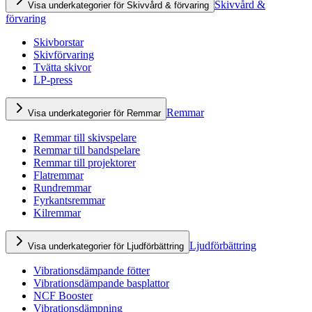
Skivvård &
Visa underkategorier för Skivvård & förvaring
förvaring
Skivborstar
Skivförvaring
Tvätta skivor
LP-press
Remmar
Visa underkategorier för Remmar
Remmar till skivspelare
Remmar till bandspelare
Remmar till projektorer
Flatremmar
Rundremmar
Fyrkantsremmar
Kilremmar
Ljudförbättring
Visa underkategorier för Ljudförbättring
Vibrationsdämpande fötter
Vibrationsdämpande basplattor
NCF Booster
Vibrationsdämpning