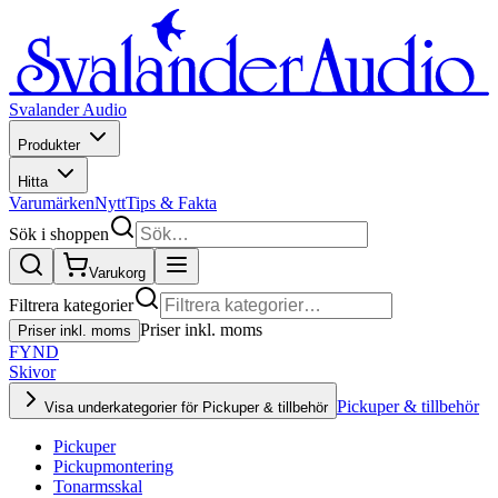
Svalander Audio
Produkter
Hitta
Varumärken
Nytt
Tips & Fakta
Sök i shoppen
Varukorg
Filtrera kategorier
Priser inkl. moms
Priser inkl. moms
FYND
Skivor
Pickuper & tillbehör
Visa underkategorier för Pickuper & tillbehör
Pickuper
Pickupmontering
Tonarmsskal