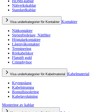
HDMI-kablar
Nätverkskablar
Standardkablar
Kontakter
Visa underkategorier för Kontakter
Nätkontakter
Strömfördelare, Nätfilter
Högtalarkontakter
Lågnivåkontakter
Terminering
Rörkabelskor
Flatstift guld
Crimphylsor
Kabelmaterial
Visa underkategorier för Kabelmaterial
Krympslang
Kabelstrumpa
Bomullsisolering
Kabelavslutning
Montering av kablar