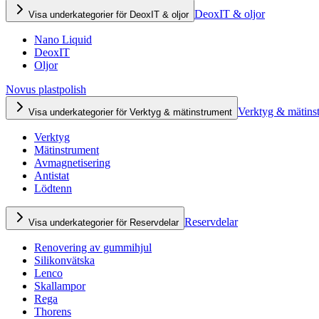
DeoxIT & oljor
Visa underkategorier för DeoxIT & oljor
Nano Liquid
DeoxIT
Oljor
Novus plastpolish
Verktyg & mätins
Visa underkategorier för Verktyg & mätinstrument
Verktyg
Mätinstrument
Avmagnetisering
Antistat
Lödtenn
Reservdelar
Visa underkategorier för Reservdelar
Renovering av gummihjul
Silikonvätska
Lenco
Skallampor
Rega
Thorens