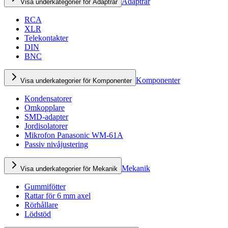
Adaptrar
Visa underkategorier för Adaptrar
RCA
XLR
Telekontakter
DIN
BNC
Komponenter
Visa underkategorier för Komponenter
Kondensatorer
Omkopplare
SMD-adapter
Jordisolatorer
Mikrofon Panasonic WM-61A
Passiv nivåjustering
Mekanik
Visa underkategorier för Mekanik
Gummifötter
Rattar för 6 mm axel
Rörhållare
Lödstöd