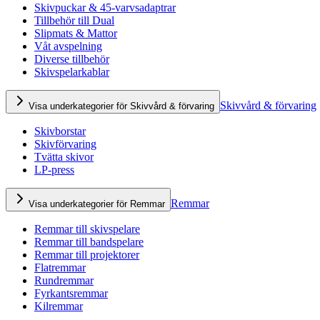
Skivpuckar & 45-varvsadaptrar
Tillbehör till Dual
Slipmats & Mattor
Våt avspelning
Diverse tillbehör
Skivspelarkablar
Skivvård & förvaring
Visa underkategorier för Skivvård & förvaring
Skivborstar
Skivförvaring
Tvätta skivor
LP-press
Remmar
Visa underkategorier för Remmar
Remmar till skivspelare
Remmar till bandspelare
Remmar till projektorer
Flatremmar
Rundremmar
Fyrkantsremmar
Kilremmar