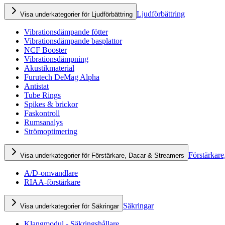
Ljudförbättring
Visa underkategorier för Ljudförbättring
Vibrationsdämpande fötter
Vibrationsdämpande basplattor
NCF Booster
Vibrationsdämpning
Akustikmaterial
Furutech DeMag Alpha
Antistat
Tube Rings
Spikes & brickor
Faskontroll
Rumsanalys
Strömoptimering
Förstärkare
Visa underkategorier för Förstärkare, Dacar & Streamers
A/D-omvandlare
RIAA-förstärkare
Säkringar
Visa underkategorier för Säkringar
Klangmodul - Säkringshållare