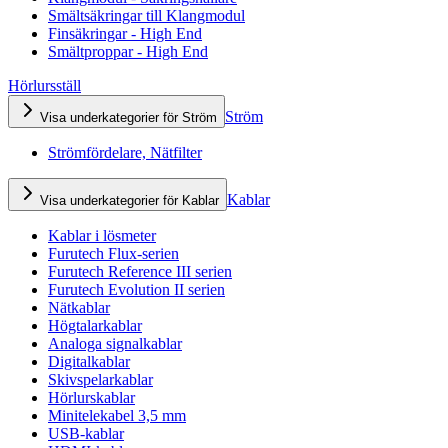
Smältsäkringar till Klangmodul
Finsäkringar - High End
Smältproppar - High End
Hörlursställ
Ström
Visa underkategorier för Ström
Strömfördelare, Nätfilter
Kablar
Visa underkategorier för Kablar
Kablar i lösmeter
Furutech Flux-serien
Furutech Reference III serien
Furutech Evolution II serien
Nätkablar
Högtalarkablar
Analoga signalkablar
Digitalkablar
Skivspelarkablar
Hörlurskablar
Minitelekabel 3,5 mm
USB-kablar