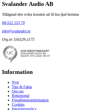
Svalander Audio AB
Tillägnad den svåra konsten att få bra ljud hemma
08-522 153 70
info@svalander.se
Org.nr 556329-2175
Information
Nytt
Tips & Fakta
Om oss
Returportal
Försäljningsinformation
Cookies
Integritetspolicy