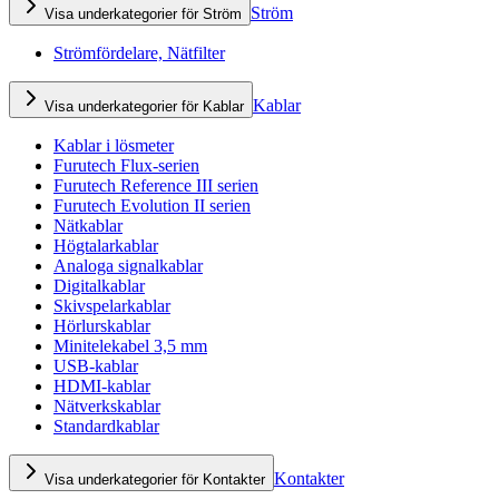
Ström
Visa underkategorier för Ström
Strömfördelare, Nätfilter
Kablar
Visa underkategorier för Kablar
Kablar i lösmeter
Furutech Flux-serien
Furutech Reference III serien
Furutech Evolution II serien
Nätkablar
Högtalarkablar
Analoga signalkablar
Digitalkablar
Skivspelarkablar
Hörlurskablar
Minitelekabel 3,5 mm
USB-kablar
HDMI-kablar
Nätverkskablar
Standardkablar
Kontakter
Visa underkategorier för Kontakter