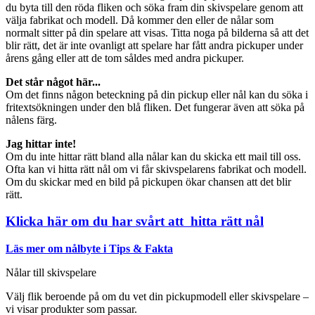
du byta till den röda fliken och söka fram din skivspelare genom att
välja fabrikat och modell. Då kommer den eller de nålar som
normalt sitter på din spelare att visas. Titta noga på bilderna så att det
blir rätt, det är inte ovanligt att spelare har fått andra pickuper under
årens gång eller att de tom såldes med andra pickuper.
Det står något här...
Om det finns någon beteckning på din pickup eller nål kan du söka i
fritextsökningen under den blå fliken. Det fungerar även att söka på
nålens färg.
Jag hittar inte!
Om du inte hittar rätt bland alla nålar kan du skicka ett mail till oss.
Ofta kan vi hitta rätt nål om vi får skivspelarens fabrikat och modell.
Om du skickar med en bild på pickupen ökar chansen att det blir
rätt.
Klicka här om du har svårt att hitta rätt nål
Läs mer om nålbyte i Tips & Fakta
Nålar till skivspelare
Välj flik beroende på om du vet din pickupmodell eller skivspelare –
vi visar produkter som passar.