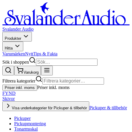
Svalander Audio
Produkter
Hitta
Varumärken
Nytt
Tips & Fakta
Sök i shoppen
Varukorg
Filtrera kategorier
Priser inkl. moms
Priser inkl. moms
FYND
Skivor
Pickuper & tillbehör
Visa underkategorier för Pickuper & tillbehör
Pickuper
Pickupmontering
Tonarmsskal