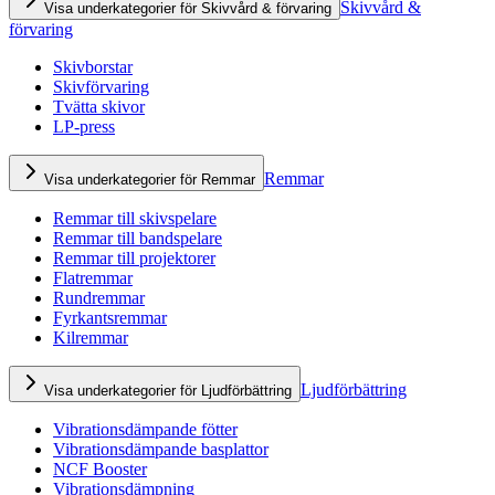
Skivvård &
Visa underkategorier för Skivvård & förvaring
förvaring
Skivborstar
Skivförvaring
Tvätta skivor
LP-press
Remmar
Visa underkategorier för Remmar
Remmar till skivspelare
Remmar till bandspelare
Remmar till projektorer
Flatremmar
Rundremmar
Fyrkantsremmar
Kilremmar
Ljudförbättring
Visa underkategorier för Ljudförbättring
Vibrationsdämpande fötter
Vibrationsdämpande basplattor
NCF Booster
Vibrationsdämpning