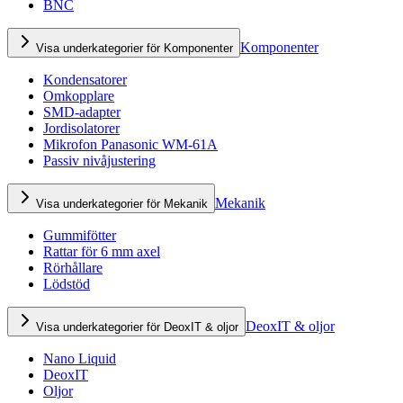
BNC
Komponenter
Visa underkategorier för Komponenter
Kondensatorer
Omkopplare
SMD-adapter
Jordisolatorer
Mikrofon Panasonic WM-61A
Passiv nivåjustering
Mekanik
Visa underkategorier för Mekanik
Gummifötter
Rattar för 6 mm axel
Rörhållare
Lödstöd
DeoxIT & oljor
Visa underkategorier för DeoxIT & oljor
Nano Liquid
DeoxIT
Oljor