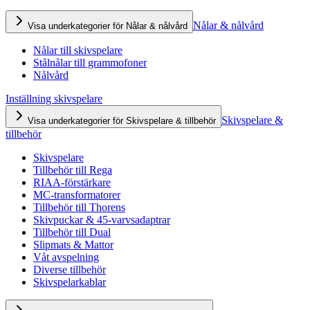
Nålar & nålvård
Visa underkategorier för Nålar & nålvård
Nålar till skivspelare
Stålnålar till grammofoner
Nålvård
Inställning skivspelare
Skivspelare &
Visa underkategorier för Skivspelare & tillbehör
tillbehör
Skivspelare
Tillbehör till Rega
RIAA-förstärkare
MC-transformatorer
Tillbehör till Thorens
Skivpuckar & 45-varvsadaptrar
Tillbehör till Dual
Slipmats & Mattor
Våt avspelning
Diverse tillbehör
Skivspelarkablar