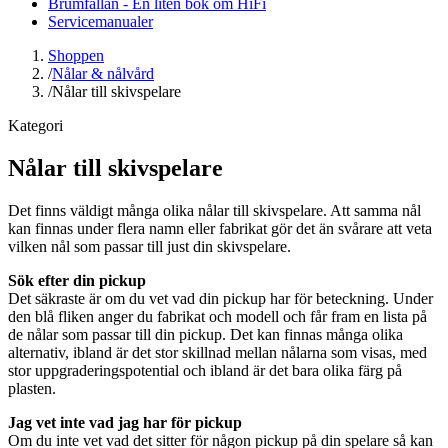
Brumfällan - En liten bok om HiFi
Servicemanualer
Shoppen
/
Nålar & nålvård
/
Nålar till skivspelare
Kategori
Nålar till skivspelare
Det finns väldigt många olika nålar till skivspelare. Att samma nål
kan finnas under flera namn eller fabrikat gör det än svårare att veta
vilken nål som passar till just din skivspelare.
Sök efter din pickup
Det säkraste är om du vet vad din pickup har för beteckning. Under
den blå fliken anger du fabrikat och modell och får fram en lista på
de nålar som passar till din pickup. Det kan finnas många olika
alternativ, ibland är det stor skillnad mellan nålarna som visas, med
stor uppgraderingspotential och ibland är det bara olika färg på
plasten.
Jag vet inte vad jag har för pickup
Om du inte vet vad det sitter för någon pickup på din spelare så kan