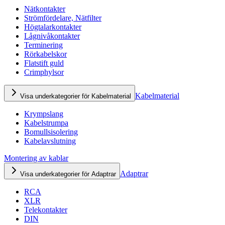
Nätkontakter
Strömfördelare, Nätfilter
Högtalarkontakter
Lågnivåkontakter
Terminering
Rörkabelskor
Flatstift guld
Crimphylsor
Kabelmaterial
Visa underkategorier för Kabelmaterial
Krympslang
Kabelstrumpa
Bomullsisolering
Kabelavslutning
Montering av kablar
Adaptrar
Visa underkategorier för Adaptrar
RCA
XLR
Telekontakter
DIN