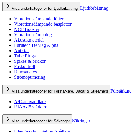
Ljudförbättring
Visa underkategorier för Ljudförbättring
Vibrationsdämpande fötter
Vibrationsdämpande basplattor
NCF Booster
Vibrationsdämpning
Akustikmaterial
Furutech DeMag Alpha
Antistat
Tube Rings
Spikes & brickor
Faskontroll
Rumsanalys
Strömoptimering
Förstärkare
Visa underkategorier för Förstärkare, Dacar & Streamers
A/D-omvandlare
RIAA-förstärkare
Säkringar
Visa underkategorier för Säkringar
Klangmodul - Säkringshållare