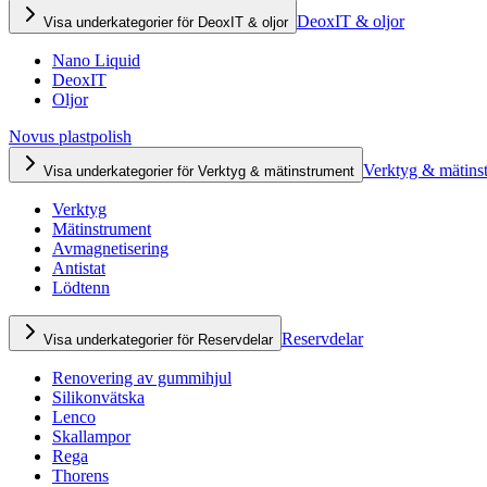
DeoxIT & oljor
Visa underkategorier för DeoxIT & oljor
Nano Liquid
DeoxIT
Oljor
Novus plastpolish
Verktyg & mätins
Visa underkategorier för Verktyg & mätinstrument
Verktyg
Mätinstrument
Avmagnetisering
Antistat
Lödtenn
Reservdelar
Visa underkategorier för Reservdelar
Renovering av gummihjul
Silikonvätska
Lenco
Skallampor
Rega
Thorens