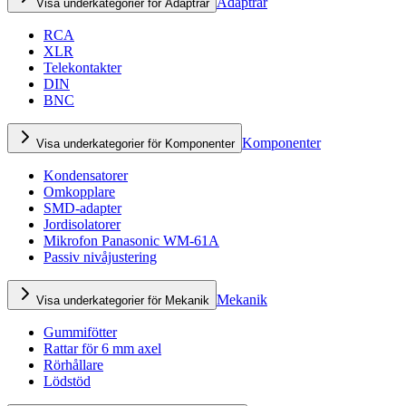
Adaptrar
Visa underkategorier för Adaptrar
RCA
XLR
Telekontakter
DIN
BNC
Komponenter
Visa underkategorier för Komponenter
Kondensatorer
Omkopplare
SMD-adapter
Jordisolatorer
Mikrofon Panasonic WM-61A
Passiv nivåjustering
Mekanik
Visa underkategorier för Mekanik
Gummifötter
Rattar för 6 mm axel
Rörhållare
Lödstöd