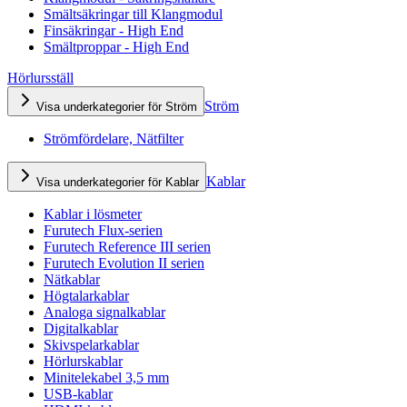
Smältsäkringar till Klangmodul
Finsäkringar - High End
Smältproppar - High End
Hörlursställ
Ström
Visa underkategorier för Ström
Strömfördelare, Nätfilter
Kablar
Visa underkategorier för Kablar
Kablar i lösmeter
Furutech Flux-serien
Furutech Reference III serien
Furutech Evolution II serien
Nätkablar
Högtalarkablar
Analoga signalkablar
Digitalkablar
Skivspelarkablar
Hörlurskablar
Minitelekabel 3,5 mm
USB-kablar