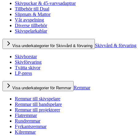
Skivpuckar & 45-varvsadaptrar
Tillbehör till Dual
Slipmats & Mattor
Våt avspelning
Diverse tillbehör
Skivspelarkablar
Skivvård & förvaring
Visa underkategorier för Skivvård & förvaring
Skivborstar
Skivförvaring
Tvätta skivor
LP-press
Remmar
Visa underkategorier för Remmar
Remmar till skivspelare
Remmar till bandspelare
Remmar till projektorer
Flatremmar
Rundremmar
Fyrkantsremmar
Kilremmar