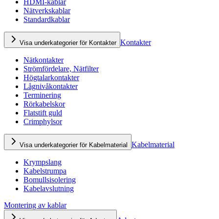
HDMI-kablar
Nätverkskablar
Standardkablar
Kontakter
Visa underkategorier för Kontakter
Nätkontakter
Strömfördelare, Nätfilter
Högtalarkontakter
Lågnivåkontakter
Terminering
Rörkabelskor
Flatstift guld
Crimphylsor
Kabelmaterial
Visa underkategorier för Kabelmaterial
Krympslang
Kabelstrumpa
Bomullsisolering
Kabelavslutning
Montering av kablar