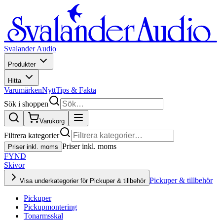
Svalander Audio
Produkter
Hitta
Varumärken
Nytt
Tips & Fakta
Sök i shoppen
Varukorg
Filtrera kategorier
Priser inkl. moms
Priser inkl. moms
FYND
Skivor
Pickuper & tillbehör
Visa underkategorier för Pickuper & tillbehör
Pickuper
Pickupmontering
Tonarmsskal