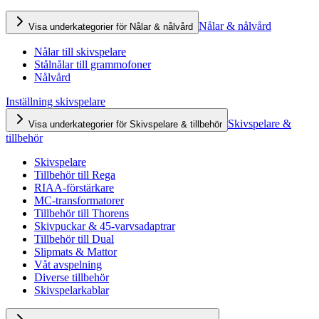
Nålar & nålvård
Visa underkategorier för Nålar & nålvård
Nålar till skivspelare
Stålnålar till grammofoner
Nålvård
Inställning skivspelare
Skivspelare &
Visa underkategorier för Skivspelare & tillbehör
tillbehör
Skivspelare
Tillbehör till Rega
RIAA-förstärkare
MC-transformatorer
Tillbehör till Thorens
Skivpuckar & 45-varvsadaptrar
Tillbehör till Dual
Slipmats & Mattor
Våt avspelning
Diverse tillbehör
Skivspelarkablar