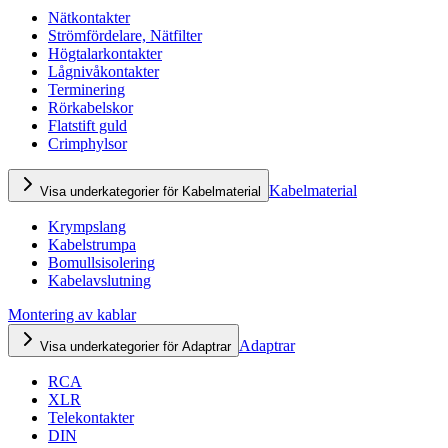
Nätkontakter
Strömfördelare, Nätfilter
Högtalarkontakter
Lågnivåkontakter
Terminering
Rörkabelskor
Flatstift guld
Crimphylsor
Kabelmaterial
Visa underkategorier för Kabelmaterial
Krympslang
Kabelstrumpa
Bomullsisolering
Kabelavslutning
Montering av kablar
Adaptrar
Visa underkategorier för Adaptrar
RCA
XLR
Telekontakter
DIN