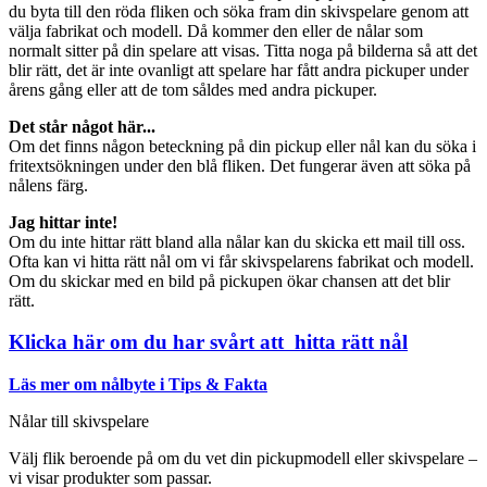
du byta till den röda fliken och söka fram din skivspelare genom att
välja fabrikat och modell. Då kommer den eller de nålar som
normalt sitter på din spelare att visas. Titta noga på bilderna så att det
blir rätt, det är inte ovanligt att spelare har fått andra pickuper under
årens gång eller att de tom såldes med andra pickuper.
Det står något här...
Om det finns någon beteckning på din pickup eller nål kan du söka i
fritextsökningen under den blå fliken. Det fungerar även att söka på
nålens färg.
Jag hittar inte!
Om du inte hittar rätt bland alla nålar kan du skicka ett mail till oss.
Ofta kan vi hitta rätt nål om vi får skivspelarens fabrikat och modell.
Om du skickar med en bild på pickupen ökar chansen att det blir
rätt.
Klicka här om du har svårt att hitta rätt nål
Läs mer om nålbyte i Tips & Fakta
Nålar till skivspelare
Välj flik beroende på om du vet din pickupmodell eller skivspelare –
vi visar produkter som passar.