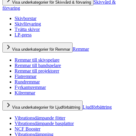
Skivvård &
Visa underkategorier för Skivvård & förvaring
förvaring
Skivborstar
Skivförvaring
Tvätta skivor
LP-press
Remmar
Visa underkategorier för Remmar
Remmar till skivspelare
Remmar till bandspelare
Remmar till projektorer
Flatremmar
Rundremmar
Fyrkantsremmar
Kilremmar
Ljudförbättring
Visa underkategorier för Ljudförbättring
Vibrationsdämpande fötter
Vibrationsdämpande basplattor
NCF Booster
Vibrationsdämpning