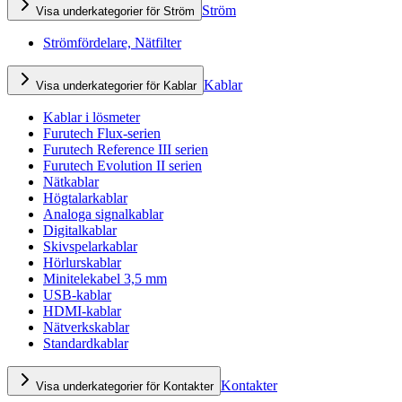
Ström
Visa underkategorier för Ström
Strömfördelare, Nätfilter
Kablar
Visa underkategorier för Kablar
Kablar i lösmeter
Furutech Flux-serien
Furutech Reference III serien
Furutech Evolution II serien
Nätkablar
Högtalarkablar
Analoga signalkablar
Digitalkablar
Skivspelarkablar
Hörlurskablar
Minitelekabel 3,5 mm
USB-kablar
HDMI-kablar
Nätverkskablar
Standardkablar
Kontakter
Visa underkategorier för Kontakter