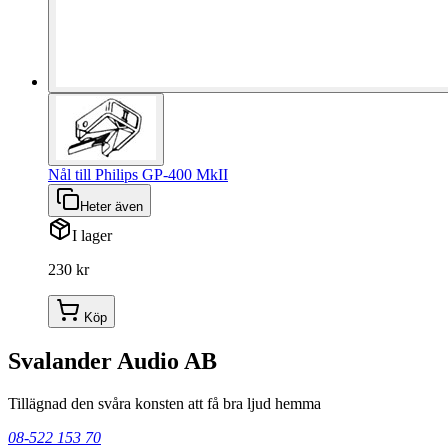
Nål till Philips GP-400 MkII
Heter även
I lager
230 kr
Köp
Svalander Audio AB
Tillägnad den svåra konsten att få bra ljud hemma
08-522 153 70