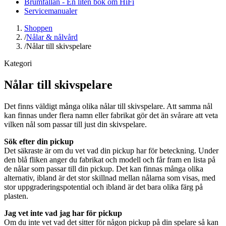
Brumfällan - En liten bok om HiFi
Servicemanualer
Shoppen
/
Nålar & nålvård
/
Nålar till skivspelare
Kategori
Nålar till skivspelare
Det finns väldigt många olika nålar till skivspelare. Att samma nål
kan finnas under flera namn eller fabrikat gör det än svårare att veta
vilken nål som passar till just din skivspelare.
Sök efter din pickup
Det säkraste är om du vet vad din pickup har för beteckning. Under
den blå fliken anger du fabrikat och modell och får fram en lista på
de nålar som passar till din pickup. Det kan finnas många olika
alternativ, ibland är det stor skillnad mellan nålarna som visas, med
stor uppgraderingspotential och ibland är det bara olika färg på
plasten.
Jag vet inte vad jag har för pickup
Om du inte vet vad det sitter för någon pickup på din spelare så kan