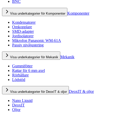
BNC
Komponenter
Visa underkategorier för Komponenter
Kondensatorer
Omkopplare
SMD-adapter
Jordisolatorer
Mikrofon Panasonic WM-61A
Passiv nivåjustering
Mekanik
Visa underkategorier för Mekanik
Gummifötter
Rattar för 6 mm axel
Rörhållare
Lödstöd
DeoxIT & oljor
Visa underkategorier för DeoxIT & oljor
Nano Liquid
DeoxIT
Oljor