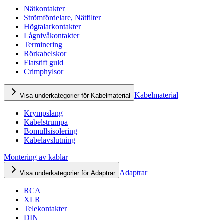
Nätkontakter
Strömfördelare, Nätfilter
Högtalarkontakter
Lågnivåkontakter
Terminering
Rörkabelskor
Flatstift guld
Crimphylsor
Kabelmaterial
Visa underkategorier för Kabelmaterial
Krympslang
Kabelstrumpa
Bomullsisolering
Kabelavslutning
Montering av kablar
Adaptrar
Visa underkategorier för Adaptrar
RCA
XLR
Telekontakter
DIN