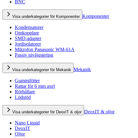
BNC
Komponenter
Visa underkategorier för Komponenter
Kondensatorer
Omkopplare
SMD-adapter
Jordisolatorer
Mikrofon Panasonic WM-61A
Passiv nivåjustering
Mekanik
Visa underkategorier för Mekanik
Gummifötter
Rattar för 6 mm axel
Rörhållare
Lödstöd
DeoxIT & oljor
Visa underkategorier för DeoxIT & oljor
Nano Liquid
DeoxIT
Oljor