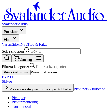
Svalander Audio
Produkter
Hitta
Varumärken
Nytt
Tips & Fakta
Sök i shoppen
Varukorg
Filtrera kategorier
Priser inkl. moms
Priser inkl. moms
FYND
Skivor
Pickuper & tillbehör
Visa underkategorier för Pickuper & tillbehör
Pickuper
Pickupmontering
Tonarmsskal