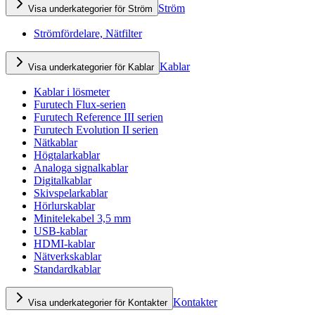
Ström
Visa underkategorier för Ström
Strömfördelare, Nätfilter
Kablar
Visa underkategorier för Kablar
Kablar i lösmeter
Furutech Flux-serien
Furutech Reference III serien
Furutech Evolution II serien
Nätkablar
Högtalarkablar
Analoga signalkablar
Digitalkablar
Skivspelarkablar
Hörlurskablar
Minitelekabel 3,5 mm
USB-kablar
HDMI-kablar
Nätverkskablar
Standardkablar
Kontakter
Visa underkategorier för Kontakter