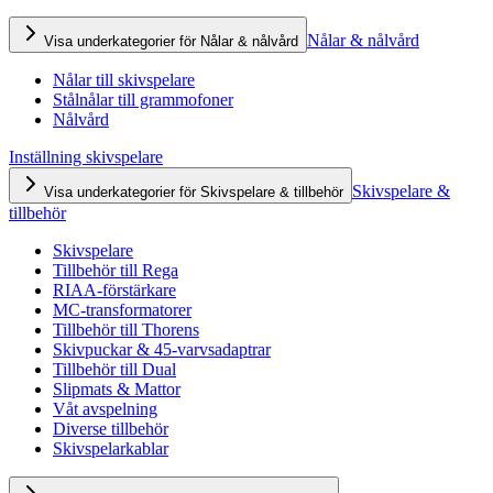
Nålar & nålvård
Visa underkategorier för Nålar & nålvård
Nålar till skivspelare
Stålnålar till grammofoner
Nålvård
Inställning skivspelare
Skivspelare &
Visa underkategorier för Skivspelare & tillbehör
tillbehör
Skivspelare
Tillbehör till Rega
RIAA-förstärkare
MC-transformatorer
Tillbehör till Thorens
Skivpuckar & 45-varvsadaptrar
Tillbehör till Dual
Slipmats & Mattor
Våt avspelning
Diverse tillbehör
Skivspelarkablar