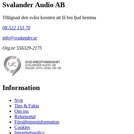
Svalander Audio AB
Tillägnad den svåra konsten att få bra ljud hemma
08-522 153 70
info@svalander.se
Org.nr 556329-2175
Information
Nytt
Tips & Fakta
Om oss
Returportal
Försäljningsinformation
Cookies
Integritetspolicy