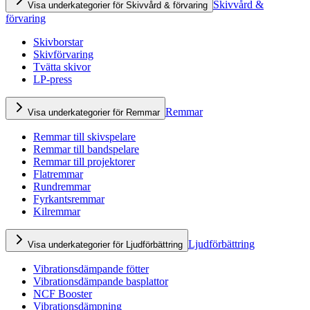
Skivvård &
Visa underkategorier för Skivvård & förvaring
förvaring
Skivborstar
Skivförvaring
Tvätta skivor
LP-press
Remmar
Visa underkategorier för Remmar
Remmar till skivspelare
Remmar till bandspelare
Remmar till projektorer
Flatremmar
Rundremmar
Fyrkantsremmar
Kilremmar
Ljudförbättring
Visa underkategorier för Ljudförbättring
Vibrationsdämpande fötter
Vibrationsdämpande basplattor
NCF Booster
Vibrationsdämpning