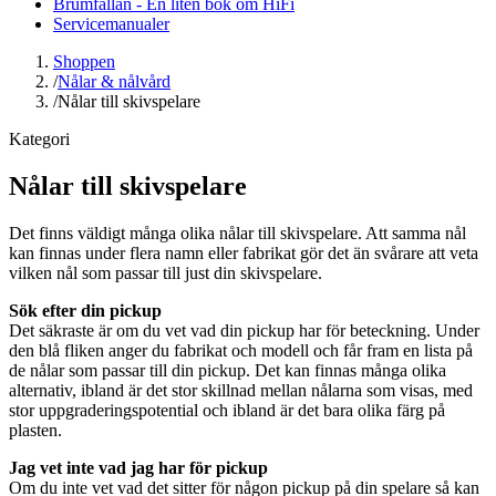
Brumfällan - En liten bok om HiFi
Servicemanualer
Shoppen
/
Nålar & nålvård
/
Nålar till skivspelare
Kategori
Nålar till skivspelare
Det finns väldigt många olika nålar till skivspelare. Att samma nål
kan finnas under flera namn eller fabrikat gör det än svårare att veta
vilken nål som passar till just din skivspelare.
Sök efter din pickup
Det säkraste är om du vet vad din pickup har för beteckning. Under
den blå fliken anger du fabrikat och modell och får fram en lista på
de nålar som passar till din pickup. Det kan finnas många olika
alternativ, ibland är det stor skillnad mellan nålarna som visas, med
stor uppgraderingspotential och ibland är det bara olika färg på
plasten.
Jag vet inte vad jag har för pickup
Om du inte vet vad det sitter för någon pickup på din spelare så kan