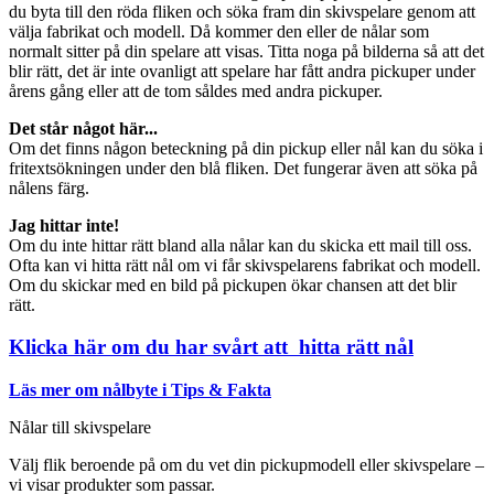
du byta till den röda fliken och söka fram din skivspelare genom att
välja fabrikat och modell. Då kommer den eller de nålar som
normalt sitter på din spelare att visas. Titta noga på bilderna så att det
blir rätt, det är inte ovanligt att spelare har fått andra pickuper under
årens gång eller att de tom såldes med andra pickuper.
Det står något här...
Om det finns någon beteckning på din pickup eller nål kan du söka i
fritextsökningen under den blå fliken. Det fungerar även att söka på
nålens färg.
Jag hittar inte!
Om du inte hittar rätt bland alla nålar kan du skicka ett mail till oss.
Ofta kan vi hitta rätt nål om vi får skivspelarens fabrikat och modell.
Om du skickar med en bild på pickupen ökar chansen att det blir
rätt.
Klicka här om du har svårt att hitta rätt nål
Läs mer om nålbyte i Tips & Fakta
Nålar till skivspelare
Välj flik beroende på om du vet din pickupmodell eller skivspelare –
vi visar produkter som passar.