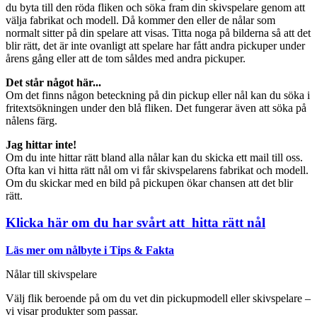
du byta till den röda fliken och söka fram din skivspelare genom att
välja fabrikat och modell. Då kommer den eller de nålar som
normalt sitter på din spelare att visas. Titta noga på bilderna så att det
blir rätt, det är inte ovanligt att spelare har fått andra pickuper under
årens gång eller att de tom såldes med andra pickuper.
Det står något här...
Om det finns någon beteckning på din pickup eller nål kan du söka i
fritextsökningen under den blå fliken. Det fungerar även att söka på
nålens färg.
Jag hittar inte!
Om du inte hittar rätt bland alla nålar kan du skicka ett mail till oss.
Ofta kan vi hitta rätt nål om vi får skivspelarens fabrikat och modell.
Om du skickar med en bild på pickupen ökar chansen att det blir
rätt.
Klicka här om du har svårt att hitta rätt nål
Läs mer om nålbyte i Tips & Fakta
Nålar till skivspelare
Välj flik beroende på om du vet din pickupmodell eller skivspelare –
vi visar produkter som passar.