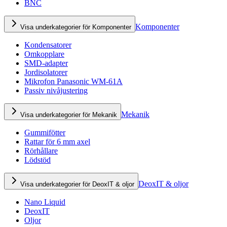
BNC
Komponenter
Visa underkategorier för Komponenter
Kondensatorer
Omkopplare
SMD-adapter
Jordisolatorer
Mikrofon Panasonic WM-61A
Passiv nivåjustering
Mekanik
Visa underkategorier för Mekanik
Gummifötter
Rattar för 6 mm axel
Rörhållare
Lödstöd
DeoxIT & oljor
Visa underkategorier för DeoxIT & oljor
Nano Liquid
DeoxIT
Oljor