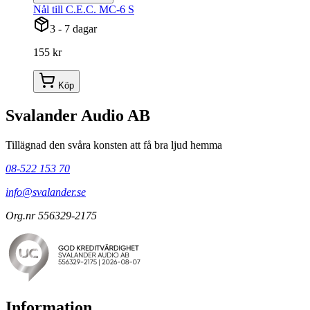
Nål till C.E.C. MC-6 S
3 - 7 dagar
155 kr
Köp
Svalander Audio AB
Tillägnad den svåra konsten att få bra ljud hemma
08-522 153 70
info@svalander.se
Org.nr 556329-2175
Information