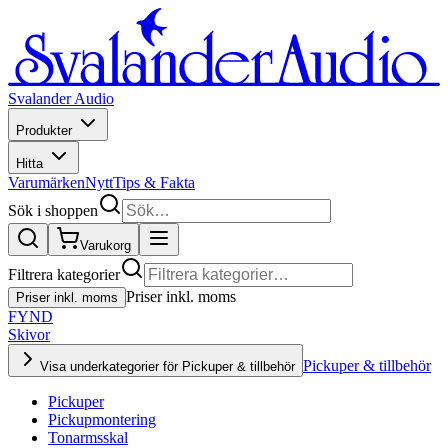
Svalander Audio
Produkter
Hitta
Varumärken
Nytt
Tips & Fakta
Sök i shoppen
Varukorg
Filtrera kategorier
Priser inkl. moms
Priser inkl. moms
FYND
Skivor
Pickuper & tillbehör
Visa underkategorier för Pickuper & tillbehör
Pickuper
Pickupmontering
Tonarmsskal