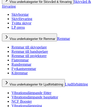
Skivvård &
Visa underkategorier för Skivvård & förvaring
förvaring
Skivborstar
Skivförvaring
Tvätta skivor
LP-press
Remmar
Visa underkategorier för Remmar
Remmar till skivspelare
Remmar till bandspelare
Remmar till projektorer
Flatremmar
Rundremmar
Fyrkantsremmar
Kilremmar
Ljudförbättring
Visa underkategorier för Ljudförbättring
Vibrationsdämpande fötter
Vibrationsdämpande basplattor
NCF Booster
Vibrationsdämpning