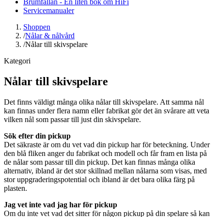
Brumfällan - En liten bok om HiFi
Servicemanualer
Shoppen
/
Nålar & nålvård
/
Nålar till skivspelare
Kategori
Nålar till skivspelare
Det finns väldigt många olika nålar till skivspelare. Att samma nål
kan finnas under flera namn eller fabrikat gör det än svårare att veta
vilken nål som passar till just din skivspelare.
Sök efter din pickup
Det säkraste är om du vet vad din pickup har för beteckning. Under
den blå fliken anger du fabrikat och modell och får fram en lista på
de nålar som passar till din pickup. Det kan finnas många olika
alternativ, ibland är det stor skillnad mellan nålarna som visas, med
stor uppgraderingspotential och ibland är det bara olika färg på
plasten.
Jag vet inte vad jag har för pickup
Om du inte vet vad det sitter för någon pickup på din spelare så kan