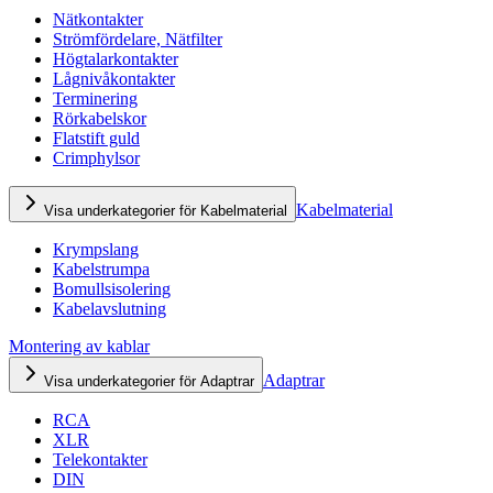
Nätkontakter
Strömfördelare, Nätfilter
Högtalarkontakter
Lågnivåkontakter
Terminering
Rörkabelskor
Flatstift guld
Crimphylsor
Kabelmaterial
Visa underkategorier för Kabelmaterial
Krympslang
Kabelstrumpa
Bomullsisolering
Kabelavslutning
Montering av kablar
Adaptrar
Visa underkategorier för Adaptrar
RCA
XLR
Telekontakter
DIN