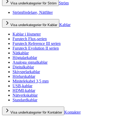
Ström
Visa underkategorier för Ström
Strömfördelare, Nätfilter
Kablar
Visa underkategorier för Kablar
Kablar i lösmeter
Furutech Flux-serien
Furutech Reference III serien
Furutech Evolution II serien
Nätkablar
Högtalarkablar
Analoga signalkablar
Digitalkablar
Skivspelarkablar
Hörlurskablar
Minitelekabel 3,5 mm
USB-kablar
HDMI-kablar
Nätverkskablar
Standardkablar
Kontakter
Visa underkategorier för Kontakter