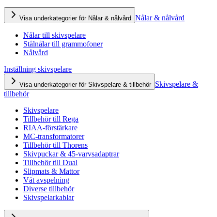
Nålar & nålvård
Visa underkategorier för Nålar & nålvård
Nålar till skivspelare
Stålnålar till grammofoner
Nålvård
Inställning skivspelare
Skivspelare &
Visa underkategorier för Skivspelare & tillbehör
tillbehör
Skivspelare
Tillbehör till Rega
RIAA-förstärkare
MC-transformatorer
Tillbehör till Thorens
Skivpuckar & 45-varvsadaptrar
Tillbehör till Dual
Slipmats & Mattor
Våt avspelning
Diverse tillbehör
Skivspelarkablar