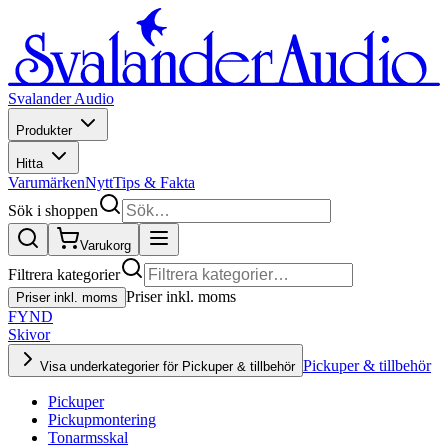
Svalander Audio
Produkter
Hitta
Varumärken
Nytt
Tips & Fakta
Sök i shoppen
Varukorg
Filtrera kategorier
Priser inkl. moms
Priser inkl. moms
FYND
Skivor
Pickuper & tillbehör
Visa underkategorier för Pickuper & tillbehör
Pickuper
Pickupmontering
Tonarmsskal