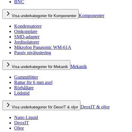
BNC
Komponenter
Visa underkategorier för Komponenter
Kondensatorer
Omkopplare
SMD-adapter
Jordisolatorer
Mikrofon Panasonic WM-61A
Passiv nivåjustering
Mekanik
Visa underkategorier för Mekanik
Gummifötter
Rattar för 6 mm axel
Rörhållare
Lödstöd
DeoxIT & oljor
Visa underkategorier för DeoxIT & oljor
Nano Liquid
DeoxIT
Oljor