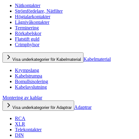
Nätkontakter
Strömfördelare, Nätfilter
Högtalarkontakter
Lågnivåkontakter
Terminering
Rörkabelskor
Flatstift guld
Crimphylsor
Kabelmaterial
Visa underkategorier för Kabelmaterial
Krympslang
Kabelstrumpa
Bomullsisolering
Kabelavslutning
Montering av kablar
Adaptrar
Visa underkategorier för Adaptrar
RCA
XLR
Telekontakter
DIN