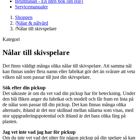
Brumfällan - En liten bok om HiFi
Servicemanualer
Shoppen
/
Nålar & nålvård
/
Nålar till skivspelare
Kategori
Nålar till skivspelare
Det finns väldigt många olika nålar till skivspelare. Att samma nål
kan finnas under flera namn eller fabrikat gör det än svårare att veta
vilken nål som passar till just din skivspelare.
Sök efter din pickup
Det säkraste är om du vet vad din pickup har för beteckning. Under
den blå fliken anger du fabrikat och modell och får fram en lista på
de nålar som passar till din pickup. Det kan finnas många olika
alternativ, ibland är det stor skillnad mellan nålarna som visas, med
stor uppgraderingspotential och ibland är det bara olika färg på
plasten.
Jag vet inte vad jag har för pickup
Om du inte vet vad det sitter för någon pickup på din spelare så kan