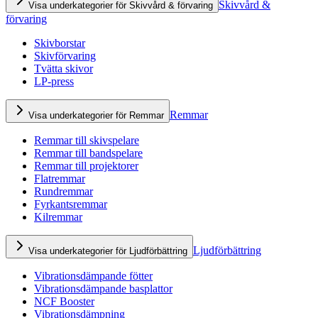
Skivvård &
Visa underkategorier för Skivvård & förvaring
förvaring
Skivborstar
Skivförvaring
Tvätta skivor
LP-press
Remmar
Visa underkategorier för Remmar
Remmar till skivspelare
Remmar till bandspelare
Remmar till projektorer
Flatremmar
Rundremmar
Fyrkantsremmar
Kilremmar
Ljudförbättring
Visa underkategorier för Ljudförbättring
Vibrationsdämpande fötter
Vibrationsdämpande basplattor
NCF Booster
Vibrationsdämpning