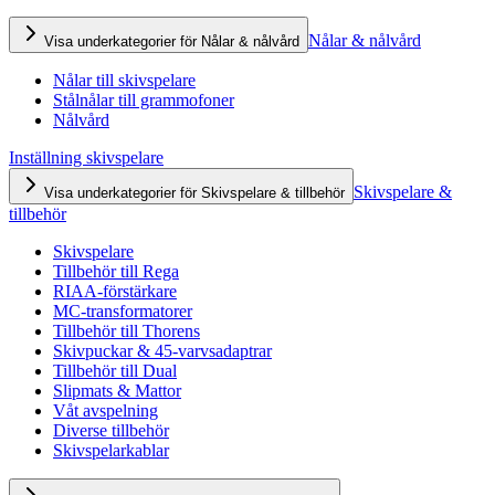
Nålar & nålvård
Visa underkategorier för Nålar & nålvård
Nålar till skivspelare
Stålnålar till grammofoner
Nålvård
Inställning skivspelare
Skivspelare &
Visa underkategorier för Skivspelare & tillbehör
tillbehör
Skivspelare
Tillbehör till Rega
RIAA-förstärkare
MC-transformatorer
Tillbehör till Thorens
Skivpuckar & 45-varvsadaptrar
Tillbehör till Dual
Slipmats & Mattor
Våt avspelning
Diverse tillbehör
Skivspelarkablar