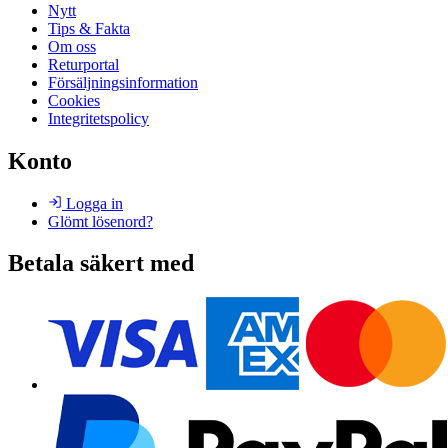
Nytt
Tips & Fakta
Om oss
Returportal
Försäljningsinformation
Cookies
Integritetspolicy
Konto
Logga in
Glömt lösenord?
Betala säkert med