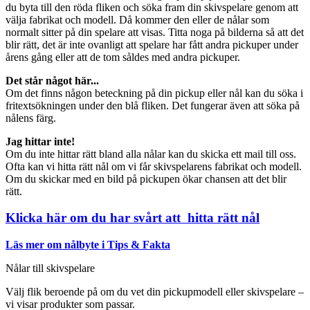
du byta till den röda fliken och söka fram din skivspelare genom att
välja fabrikat och modell. Då kommer den eller de nålar som
normalt sitter på din spelare att visas. Titta noga på bilderna så att det
blir rätt, det är inte ovanligt att spelare har fått andra pickuper under
årens gång eller att de tom såldes med andra pickuper.
Det står något här...
Om det finns någon beteckning på din pickup eller nål kan du söka i
fritextsökningen under den blå fliken. Det fungerar även att söka på
nålens färg.
Jag hittar inte!
Om du inte hittar rätt bland alla nålar kan du skicka ett mail till oss.
Ofta kan vi hitta rätt nål om vi får skivspelarens fabrikat och modell.
Om du skickar med en bild på pickupen ökar chansen att det blir
rätt.
Klicka här om du har svårt att hitta rätt nål
Läs mer om nålbyte i Tips & Fakta
Nålar till skivspelare
Välj flik beroende på om du vet din pickupmodell eller skivspelare –
vi visar produkter som passar.