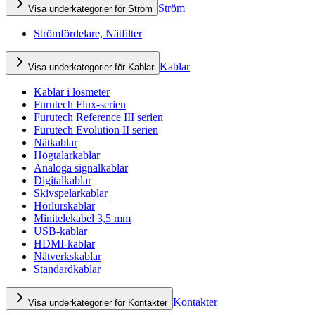
Ström
Visa underkategorier för Ström
Strömfördelare, Nätfilter
Kablar
Visa underkategorier för Kablar
Kablar i lösmeter
Furutech Flux-serien
Furutech Reference III serien
Furutech Evolution II serien
Nätkablar
Högtalarkablar
Analoga signalkablar
Digitalkablar
Skivspelarkablar
Hörlurskablar
Minitelekabel 3,5 mm
USB-kablar
HDMI-kablar
Nätverkskablar
Standardkablar
Kontakter
Visa underkategorier för Kontakter