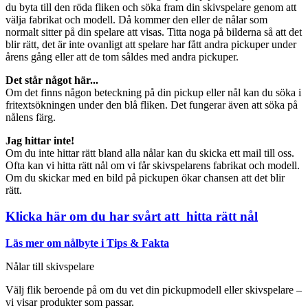
du byta till den röda fliken och söka fram din skivspelare genom att
välja fabrikat och modell. Då kommer den eller de nålar som
normalt sitter på din spelare att visas. Titta noga på bilderna så att det
blir rätt, det är inte ovanligt att spelare har fått andra pickuper under
årens gång eller att de tom såldes med andra pickuper.
Det står något här...
Om det finns någon beteckning på din pickup eller nål kan du söka i
fritextsökningen under den blå fliken. Det fungerar även att söka på
nålens färg.
Jag hittar inte!
Om du inte hittar rätt bland alla nålar kan du skicka ett mail till oss.
Ofta kan vi hitta rätt nål om vi får skivspelarens fabrikat och modell.
Om du skickar med en bild på pickupen ökar chansen att det blir
rätt.
Klicka här om du har svårt att hitta rätt nål
Läs mer om nålbyte i Tips & Fakta
Nålar till skivspelare
Välj flik beroende på om du vet din pickupmodell eller skivspelare –
vi visar produkter som passar.