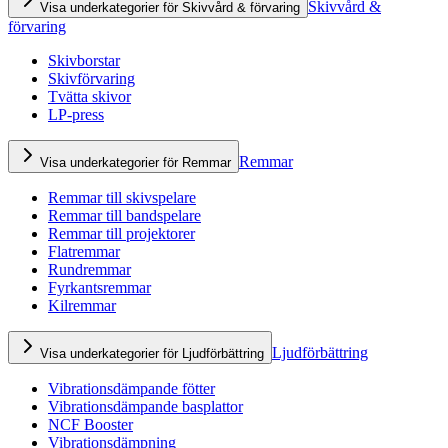
Skivvård &
Visa underkategorier för Skivvård & förvaring
förvaring
Skivborstar
Skivförvaring
Tvätta skivor
LP-press
Remmar
Visa underkategorier för Remmar
Remmar till skivspelare
Remmar till bandspelare
Remmar till projektorer
Flatremmar
Rundremmar
Fyrkantsremmar
Kilremmar
Ljudförbättring
Visa underkategorier för Ljudförbättring
Vibrationsdämpande fötter
Vibrationsdämpande basplattor
NCF Booster
Vibrationsdämpning