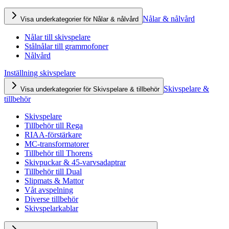
Nålar & nålvård
Visa underkategorier för Nålar & nålvård
Nålar till skivspelare
Stålnålar till grammofoner
Nålvård
Inställning skivspelare
Skivspelare &
Visa underkategorier för Skivspelare & tillbehör
tillbehör
Skivspelare
Tillbehör till Rega
RIAA-förstärkare
MC-transformatorer
Tillbehör till Thorens
Skivpuckar & 45-varvsadaptrar
Tillbehör till Dual
Slipmats & Mattor
Våt avspelning
Diverse tillbehör
Skivspelarkablar