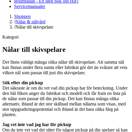
Brumfällan - En liten bok om HiFi
Servicemanualer
Shoppen
/
Nålar & nålvård
/
Nålar till skivspelare
Kategori
Nålar till skivspelare
Det finns väldigt många olika nålar till skivspelare. Att samma nål
kan finnas under flera namn eller fabrikat gör det än svårare att veta
vilken nål som passar till just din skivspelare.
Sök efter din pickup
Det säkraste är om du vet vad din pickup har för beteckning. Under
den blå fliken anger du fabrikat och modell och får fram en lista på
de nålar som passar till din pickup. Det kan finnas många olika
alternativ, ibland är det stor skillnad mellan nålarna som visas, med
stor uppgraderingspotential och ibland är det bara olika färg på
plasten.
Jag vet inte vad jag har för pickup
Om du inte vet vad det sitter för någon pickup på din spelare så kan