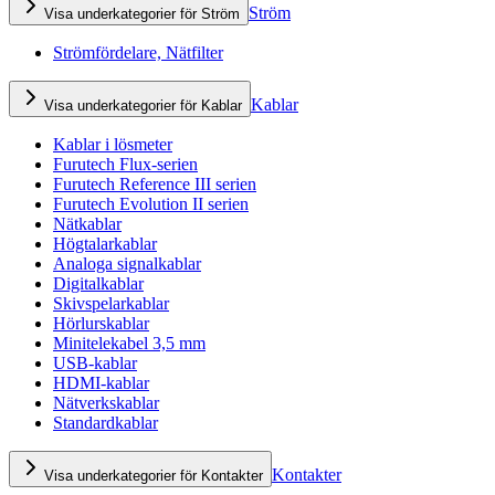
Ström
Visa underkategorier för Ström
Strömfördelare, Nätfilter
Kablar
Visa underkategorier för Kablar
Kablar i lösmeter
Furutech Flux-serien
Furutech Reference III serien
Furutech Evolution II serien
Nätkablar
Högtalarkablar
Analoga signalkablar
Digitalkablar
Skivspelarkablar
Hörlurskablar
Minitelekabel 3,5 mm
USB-kablar
HDMI-kablar
Nätverkskablar
Standardkablar
Kontakter
Visa underkategorier för Kontakter