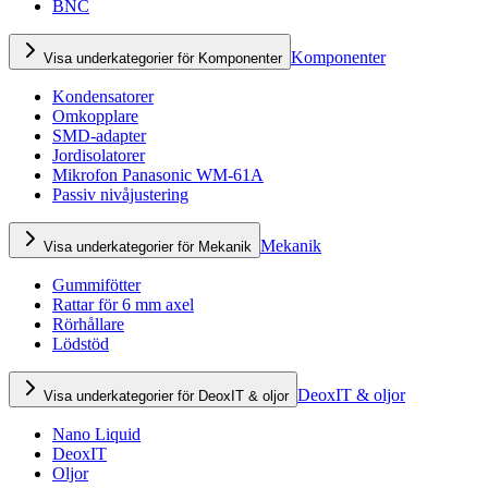
BNC
Komponenter
Visa underkategorier för Komponenter
Kondensatorer
Omkopplare
SMD-adapter
Jordisolatorer
Mikrofon Panasonic WM-61A
Passiv nivåjustering
Mekanik
Visa underkategorier för Mekanik
Gummifötter
Rattar för 6 mm axel
Rörhållare
Lödstöd
DeoxIT & oljor
Visa underkategorier för DeoxIT & oljor
Nano Liquid
DeoxIT
Oljor