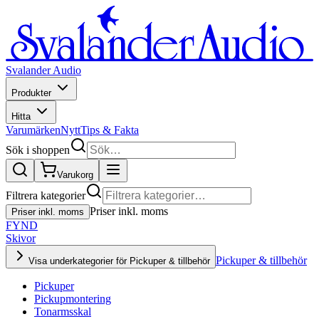
Svalander Audio
Produkter
Hitta
Varumärken
Nytt
Tips & Fakta
Sök i shoppen
Varukorg
Filtrera kategorier
Priser inkl. moms
Priser inkl. moms
FYND
Skivor
Pickuper & tillbehör
Visa underkategorier för Pickuper & tillbehör
Pickuper
Pickupmontering
Tonarmsskal