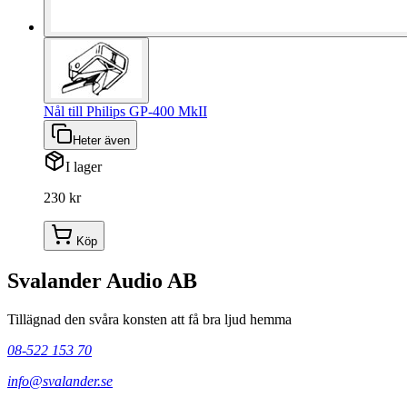
Nål till Philips GP-400 MkII
Heter även
I lager
230 kr
Köp
Svalander Audio AB
Tillägnad den svåra konsten att få bra ljud hemma
08-522 153 70
info@svalander.se