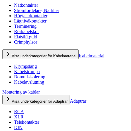
Nätkontakter
Strömfördelare, Nätfilter
Högtalarkontakter
Lågnivåkontakter
Terminering
Rörkabelskor
Flatstift guld
Crimphylsor
Kabelmaterial
Visa underkategorier för Kabelmaterial
Krympslang
Kabelstrumpa
Bomullsisolering
Kabelavslutning
Montering av kablar
Adaptrar
Visa underkategorier för Adaptrar
RCA
XLR
Telekontakter
DIN