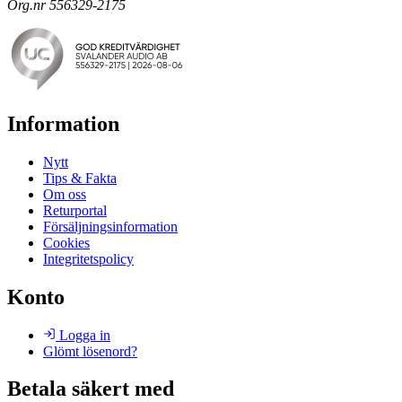
Org.nr 556329-2175
Information
Nytt
Tips & Fakta
Om oss
Returportal
Försäljningsinformation
Cookies
Integritetspolicy
Konto
Logga in
Glömt lösenord?
Betala säkert med