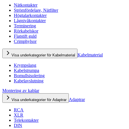
Nätkontakter
Strömfördelare, Nätfilter
Högtalarkontakter
Lågnivåkontakter
Terminering
Rörkabelskor
Flatstift guld
Crimphylsor
Kabelmaterial
Visa underkategorier för Kabelmaterial
Krympslang
Kabelstrumpa
Bomullsisolering
Kabelavslutning
Montering av kablar
Adaptrar
Visa underkategorier för Adaptrar
RCA
XLR
Telekontakter
DIN