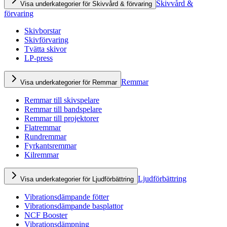
Skivvård &
Visa underkategorier för Skivvård & förvaring
förvaring
Skivborstar
Skivförvaring
Tvätta skivor
LP-press
Remmar
Visa underkategorier för Remmar
Remmar till skivspelare
Remmar till bandspelare
Remmar till projektorer
Flatremmar
Rundremmar
Fyrkantsremmar
Kilremmar
Ljudförbättring
Visa underkategorier för Ljudförbättring
Vibrationsdämpande fötter
Vibrationsdämpande basplattor
NCF Booster
Vibrationsdämpning