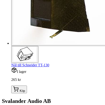
Nål till Schneider TT-130
I lager
265 kr
Köp
Svalander Audio AB