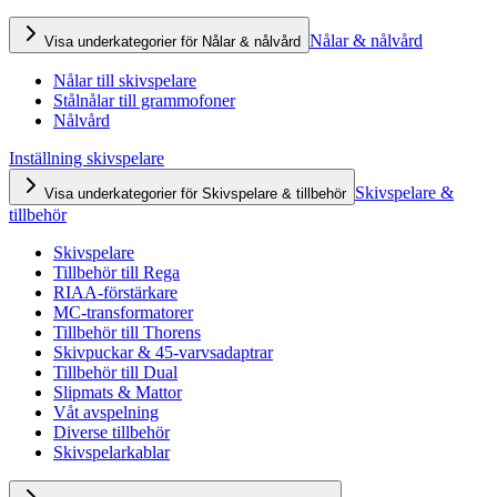
Nålar & nålvård
Visa underkategorier för Nålar & nålvård
Nålar till skivspelare
Stålnålar till grammofoner
Nålvård
Inställning skivspelare
Skivspelare &
Visa underkategorier för Skivspelare & tillbehör
tillbehör
Skivspelare
Tillbehör till Rega
RIAA-förstärkare
MC-transformatorer
Tillbehör till Thorens
Skivpuckar & 45-varvsadaptrar
Tillbehör till Dual
Slipmats & Mattor
Våt avspelning
Diverse tillbehör
Skivspelarkablar