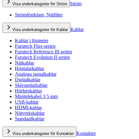
Ström
Visa underkategorier för Ström
Strömfördelare, Nätfilter
Kablar
Visa underkategorier för Kablar
Kablar i lösmeter
Furutech Flux-serien
Furutech Reference III serien
Furutech Evolution II serien
Nätkablar
Högtalarkablar
Analoga signalkablar
Digitalkablar
Skivspelarkablar
Hörlurskablar
Minitelekabel 3,5 mm
USB-kablar
HDMI-kablar
Nätverkskablar
Standardkablar
Kontakter
Visa underkategorier för Kontakter