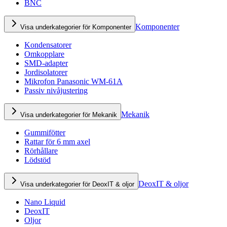
BNC
Komponenter
Visa underkategorier för Komponenter
Kondensatorer
Omkopplare
SMD-adapter
Jordisolatorer
Mikrofon Panasonic WM-61A
Passiv nivåjustering
Mekanik
Visa underkategorier för Mekanik
Gummifötter
Rattar för 6 mm axel
Rörhållare
Lödstöd
DeoxIT & oljor
Visa underkategorier för DeoxIT & oljor
Nano Liquid
DeoxIT
Oljor