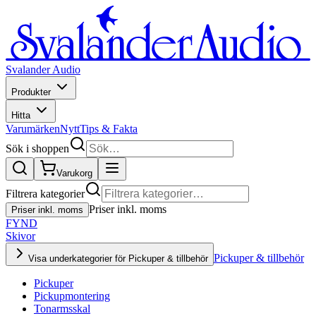
Svalander Audio
Produkter
Hitta
Varumärken
Nytt
Tips & Fakta
Sök i shoppen
Varukorg
Filtrera kategorier
Priser inkl. moms
Priser inkl. moms
FYND
Skivor
Pickuper & tillbehör
Visa underkategorier för Pickuper & tillbehör
Pickuper
Pickupmontering
Tonarmsskal