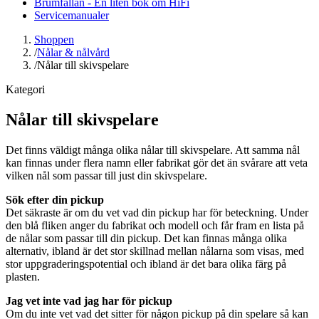
Brumfällan - En liten bok om HiFi
Servicemanualer
Shoppen
/
Nålar & nålvård
/
Nålar till skivspelare
Kategori
Nålar till skivspelare
Det finns väldigt många olika nålar till skivspelare. Att samma nål
kan finnas under flera namn eller fabrikat gör det än svårare att veta
vilken nål som passar till just din skivspelare.
Sök efter din pickup
Det säkraste är om du vet vad din pickup har för beteckning. Under
den blå fliken anger du fabrikat och modell och får fram en lista på
de nålar som passar till din pickup. Det kan finnas många olika
alternativ, ibland är det stor skillnad mellan nålarna som visas, med
stor uppgraderingspotential och ibland är det bara olika färg på
plasten.
Jag vet inte vad jag har för pickup
Om du inte vet vad det sitter för någon pickup på din spelare så kan