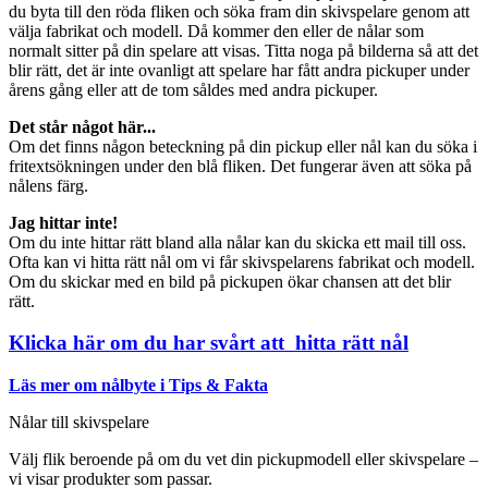
du byta till den röda fliken och söka fram din skivspelare genom att
välja fabrikat och modell. Då kommer den eller de nålar som
normalt sitter på din spelare att visas. Titta noga på bilderna så att det
blir rätt, det är inte ovanligt att spelare har fått andra pickuper under
årens gång eller att de tom såldes med andra pickuper.
Det står något här...
Om det finns någon beteckning på din pickup eller nål kan du söka i
fritextsökningen under den blå fliken. Det fungerar även att söka på
nålens färg.
Jag hittar inte!
Om du inte hittar rätt bland alla nålar kan du skicka ett mail till oss.
Ofta kan vi hitta rätt nål om vi får skivspelarens fabrikat och modell.
Om du skickar med en bild på pickupen ökar chansen att det blir
rätt.
Klicka här om du har svårt att hitta rätt nål
Läs mer om nålbyte i Tips & Fakta
Nålar till skivspelare
Välj flik beroende på om du vet din pickupmodell eller skivspelare –
vi visar produkter som passar.