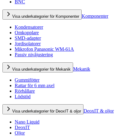
BNC
Komponenter
Visa underkategorier för Komponenter
Kondensatorer
Omkopplare
SMD-adapter
Jordisolatorer
Mikrofon Panasonic WM-61A
Passiv nivåjustering
Mekanik
Visa underkategorier för Mekanik
Gummifötter
Rattar för 6 mm axel
Rörhållare
Lödstöd
DeoxIT & oljor
Visa underkategorier för DeoxIT & oljor
Nano Liquid
DeoxIT
Oljor