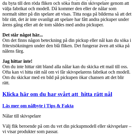
du byta till den röda fliken och söka fram din skivspelare genom att
välja fabrikat och modell. Då kommer den eller de nålar som
normalt sitter på din spelare att visas. Titta noga på bilderna så att det
blir rätt, det är inte ovanligt att spelare har fått andra pickuper under
årens gång eller att de tom såldes med andra pickuper.
Det står något här...
Om det finns någon beteckning på din pickup eller nål kan du söka i
fritextsökningen under den blå fliken. Det fungerar även att söka på
nålens färg.
Jag hittar inte!
Om du inte hittar rätt bland alla nålar kan du skicka ett mail till oss.
Ofta kan vi hitta rätt nål om vi får skivspelarens fabrikat och modell.
Om du skickar med en bild på pickupen ökar chansen att det blir
rätt.
Klicka här om du har svårt att hitta rätt nål
Läs mer om nålbyte i Tips & Fakta
Nålar till skivspelare
Välj flik beroende på om du vet din pickupmodell eller skivspelare –
vi visar produkter som passar.