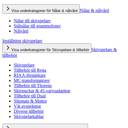
Nålar & nålvård
Visa underkategorier för Nålar & nålvård
Nålar till skivspelare
Stålnålar till grammofoner
Nålvård
Inställning skivspelare
Skivspelare &
Visa underkategorier för Skivspelare & tillbehör
tillbehör
Skivspelare
Tillbehör till Rega
RIAA-förstärkare
MC-transformatorer
Tillbehör till Thorens
Skivpuckar & 45-varvsadaptrar
Tillbehör till Dual
Slipmats & Mattor
Våt avspelning
Diverse tillbehör
Skivspelarkablar