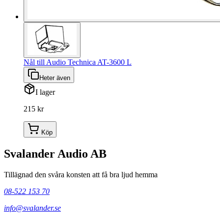
Nål till Audio Technica AT-3600 L
Heter även
I lager
215 kr
Köp
Svalander Audio AB
Tillägnad den svåra konsten att få bra ljud hemma
08-522 153 70
info@svalander.se