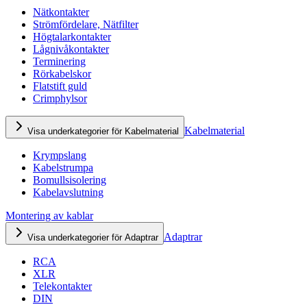
Nätkontakter
Strömfördelare, Nätfilter
Högtalarkontakter
Lågnivåkontakter
Terminering
Rörkabelskor
Flatstift guld
Crimphylsor
Kabelmaterial
Visa underkategorier för Kabelmaterial
Krympslang
Kabelstrumpa
Bomullsisolering
Kabelavslutning
Montering av kablar
Adaptrar
Visa underkategorier för Adaptrar
RCA
XLR
Telekontakter
DIN