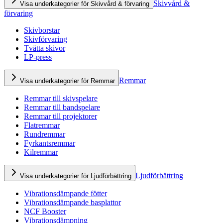
Skivvård &
Visa underkategorier för Skivvård & förvaring
förvaring
Skivborstar
Skivförvaring
Tvätta skivor
LP-press
Remmar
Visa underkategorier för Remmar
Remmar till skivspelare
Remmar till bandspelare
Remmar till projektorer
Flatremmar
Rundremmar
Fyrkantsremmar
Kilremmar
Ljudförbättring
Visa underkategorier för Ljudförbättring
Vibrationsdämpande fötter
Vibrationsdämpande basplattor
NCF Booster
Vibrationsdämpning