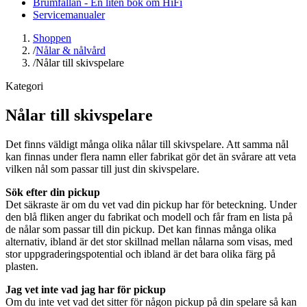
Brumfällan - En liten bok om HiFi
Servicemanualer
Shoppen
/
Nålar & nålvård
/
Nålar till skivspelare
Kategori
Nålar till skivspelare
Det finns väldigt många olika nålar till skivspelare. Att samma nål
kan finnas under flera namn eller fabrikat gör det än svårare att veta
vilken nål som passar till just din skivspelare.
Sök efter din pickup
Det säkraste är om du vet vad din pickup har för beteckning. Under
den blå fliken anger du fabrikat och modell och får fram en lista på
de nålar som passar till din pickup. Det kan finnas många olika
alternativ, ibland är det stor skillnad mellan nålarna som visas, med
stor uppgraderingspotential och ibland är det bara olika färg på
plasten.
Jag vet inte vad jag har för pickup
Om du inte vet vad det sitter för någon pickup på din spelare så kan