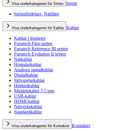
Ström
Visa underkategorier för Ström
Strömfördelare, Nätfilter
Kablar
Visa underkategorier för Kablar
Kablar i lösmeter
Furutech Flux-serien
Furutech Reference III serien
Furutech Evolution II serien
Nätkablar
Högtalarkablar
Analoga signalkablar
Digitalkablar
Skivspelarkablar
Hörlurskablar
Minitelekabel 3,5 mm
USB-kablar
HDMI-kablar
Nätverkskablar
Standardkablar
Kontakter
Visa underkategorier för Kontakter