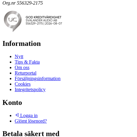
Org.nr 556329-2175
Information
Nytt
Tips & Fakta
Om oss
Returportal
Försäljningsinformation
Cookies
Integritetspolicy
Konto
Logga in
Glömt lösenord?
Betala säkert med