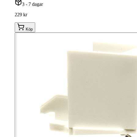
3 - 7 dagar
229 kr
Köp