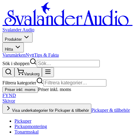
Svalander Audio
Produkter
Hitta
Varumärken
Nytt
Tips & Fakta
Sök i shoppen
Varukorg
Filtrera kategorier
Priser inkl. moms
Priser inkl. moms
FYND
Skivor
Pickuper & tillbehör
Visa underkategorier för Pickuper & tillbehör
Pickuper
Pickupmontering
Tonarmsskal