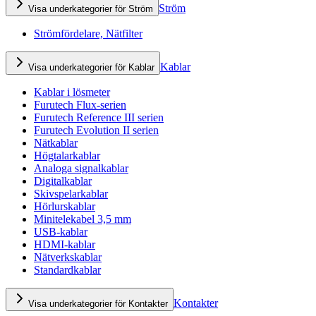
Ström
Visa underkategorier för Ström
Strömfördelare, Nätfilter
Kablar
Visa underkategorier för Kablar
Kablar i lösmeter
Furutech Flux-serien
Furutech Reference III serien
Furutech Evolution II serien
Nätkablar
Högtalarkablar
Analoga signalkablar
Digitalkablar
Skivspelarkablar
Hörlurskablar
Minitelekabel 3,5 mm
USB-kablar
HDMI-kablar
Nätverkskablar
Standardkablar
Kontakter
Visa underkategorier för Kontakter