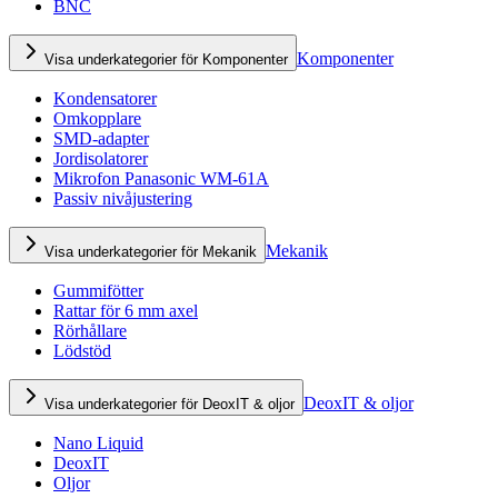
BNC
Komponenter
Visa underkategorier för Komponenter
Kondensatorer
Omkopplare
SMD-adapter
Jordisolatorer
Mikrofon Panasonic WM-61A
Passiv nivåjustering
Mekanik
Visa underkategorier för Mekanik
Gummifötter
Rattar för 6 mm axel
Rörhållare
Lödstöd
DeoxIT & oljor
Visa underkategorier för DeoxIT & oljor
Nano Liquid
DeoxIT
Oljor