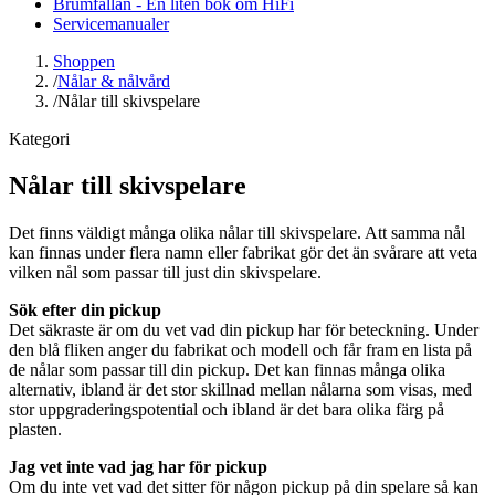
Brumfällan - En liten bok om HiFi
Servicemanualer
Shoppen
/
Nålar & nålvård
/
Nålar till skivspelare
Kategori
Nålar till skivspelare
Det finns väldigt många olika nålar till skivspelare. Att samma nål
kan finnas under flera namn eller fabrikat gör det än svårare att veta
vilken nål som passar till just din skivspelare.
Sök efter din pickup
Det säkraste är om du vet vad din pickup har för beteckning. Under
den blå fliken anger du fabrikat och modell och får fram en lista på
de nålar som passar till din pickup. Det kan finnas många olika
alternativ, ibland är det stor skillnad mellan nålarna som visas, med
stor uppgraderingspotential och ibland är det bara olika färg på
plasten.
Jag vet inte vad jag har för pickup
Om du inte vet vad det sitter för någon pickup på din spelare så kan