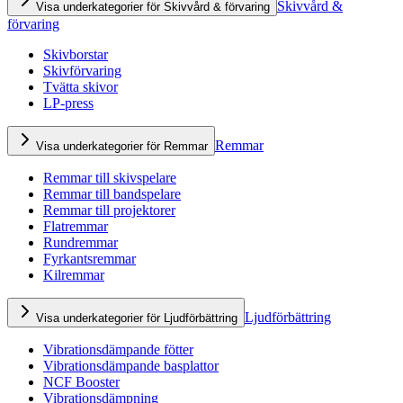
Skivvård &
Visa underkategorier för Skivvård & förvaring
förvaring
Skivborstar
Skivförvaring
Tvätta skivor
LP-press
Remmar
Visa underkategorier för Remmar
Remmar till skivspelare
Remmar till bandspelare
Remmar till projektorer
Flatremmar
Rundremmar
Fyrkantsremmar
Kilremmar
Ljudförbättring
Visa underkategorier för Ljudförbättring
Vibrationsdämpande fötter
Vibrationsdämpande basplattor
NCF Booster
Vibrationsdämpning