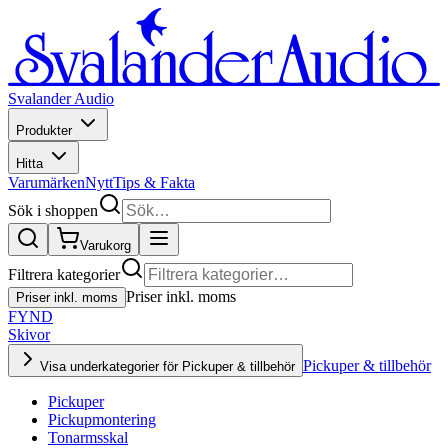
Svalander Audio
Produkter
Hitta
Varumärken
Nytt
Tips & Fakta
Sök i shoppen
Varukorg
Filtrera kategorier
Priser inkl. moms
Priser inkl. moms
FYND
Skivor
Pickuper & tillbehör
Visa underkategorier för Pickuper & tillbehör
Pickuper
Pickupmontering
Tonarmsskal