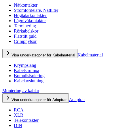
Nätkontakter
Strömfördelare, Nätfilter
Högtalarkontakter
Lågnivåkontakter
Terminering
Rörkabelskor
Flatstift guld
Crimphylsor
Kabelmaterial
Visa underkategorier för Kabelmaterial
Krympslang
Kabelstrumpa
Bomullsisolering
Kabelavslutning
Montering av kablar
Adaptrar
Visa underkategorier för Adaptrar
RCA
XLR
Telekontakter
DIN