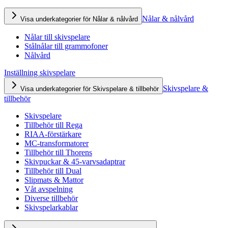
Nålar & nålvård
Visa underkategorier för Nålar & nålvård
Nålar till skivspelare
Stålnålar till grammofoner
Nålvård
Inställning skivspelare
Skivspelare &
Visa underkategorier för Skivspelare & tillbehör
tillbehör
Skivspelare
Tillbehör till Rega
RIAA-förstärkare
MC-transformatorer
Tillbehör till Thorens
Skivpuckar & 45-varvsadaptrar
Tillbehör till Dual
Slipmats & Mattor
Våt avspelning
Diverse tillbehör
Skivspelarkablar