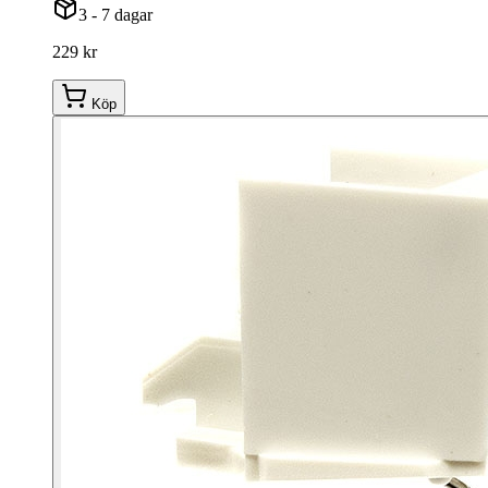
3 - 7 dagar
229 kr
Köp