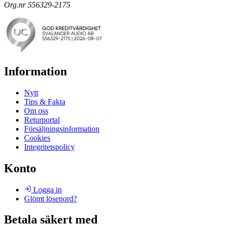
Org.nr 556329-2175
Information
Nytt
Tips & Fakta
Om oss
Returportal
Försäljningsinformation
Cookies
Integritetspolicy
Konto
Logga in
Glömt lösenord?
Betala säkert med