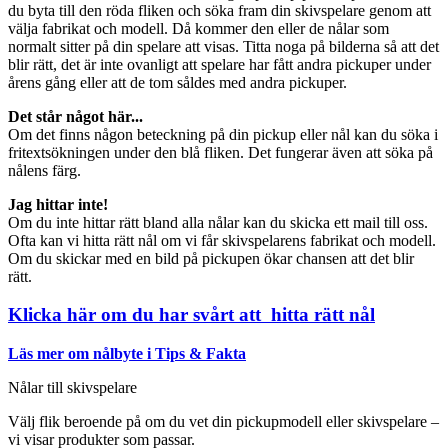
du byta till den röda fliken och söka fram din skivspelare genom att
välja fabrikat och modell. Då kommer den eller de nålar som
normalt sitter på din spelare att visas. Titta noga på bilderna så att det
blir rätt, det är inte ovanligt att spelare har fått andra pickuper under
årens gång eller att de tom såldes med andra pickuper.
Det står något här...
Om det finns någon beteckning på din pickup eller nål kan du söka i
fritextsökningen under den blå fliken. Det fungerar även att söka på
nålens färg.
Jag hittar inte!
Om du inte hittar rätt bland alla nålar kan du skicka ett mail till oss.
Ofta kan vi hitta rätt nål om vi får skivspelarens fabrikat och modell.
Om du skickar med en bild på pickupen ökar chansen att det blir
rätt.
Klicka här om du har svårt att hitta rätt nål
Läs mer om nålbyte i Tips & Fakta
Nålar till skivspelare
Välj flik beroende på om du vet din pickupmodell eller skivspelare –
vi visar produkter som passar.