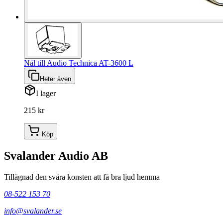
Nål till Audio Technica AT-3600 L
Heter även
I lager
215 kr
Köp
Svalander Audio AB
Tillägnad den svåra konsten att få bra ljud hemma
08-522 153 70
info@svalander.se