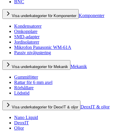
BNC
Komponenter
Visa underkategorier för Komponenter
Kondensatorer
Omkopplare
SMD-adapter
Jordisolatorer
Mikrofon Panasonic WM-61A
Passiv nivåjustering
Mekanik
Visa underkategorier för Mekanik
Gummifötter
Rattar för 6 mm axel
Rörhållare
Lödstöd
DeoxIT & oljor
Visa underkategorier för DeoxIT & oljor
Nano Liquid
DeoxIT
Oljor