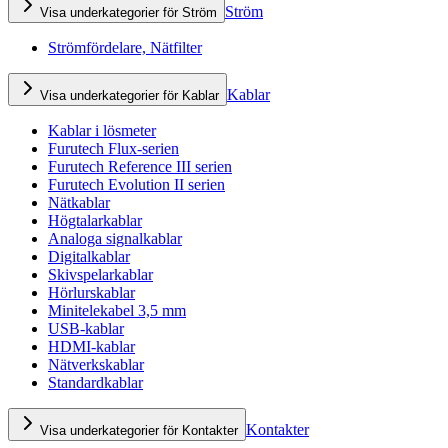
Ström
Visa underkategorier för Ström
Strömfördelare, Nätfilter
Kablar
Visa underkategorier för Kablar
Kablar i lösmeter
Furutech Flux-serien
Furutech Reference III serien
Furutech Evolution II serien
Nätkablar
Högtalarkablar
Analoga signalkablar
Digitalkablar
Skivspelarkablar
Hörlurskablar
Minitelekabel 3,5 mm
USB-kablar
HDMI-kablar
Nätverkskablar
Standardkablar
Kontakter
Visa underkategorier för Kontakter