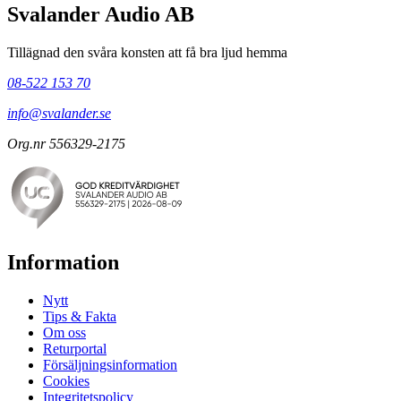
Svalander Audio AB
Tillägnad den svåra konsten att få bra ljud hemma
08-522 153 70
info@svalander.se
Org.nr 556329-2175
Information
Nytt
Tips & Fakta
Om oss
Returportal
Försäljningsinformation
Cookies
Integritetspolicy