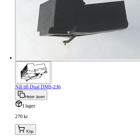
Nål till Dual DMS-236
Heter även
I lager
270 kr
Köp