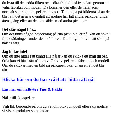
du byta till den röda fliken och söka fram din skivspelare genom att
välja fabrikat och modell. Då kommer den eller de nålar som
normalt sitter på din spelare att visas. Titta noga på bilderna så att det
blir rätt, det är inte ovanligt att spelare har fått andra pickuper under
årens gång eller att de tom såldes med andra pickuper.
Det står något här...
Om det finns någon beteckning på din pickup eller nål kan du söka i
fritextsökningen under den blå fliken. Det fungerar även att söka på
nålens färg.
Jag hittar inte!
Om du inte hittar rätt bland alla nålar kan du skicka ett mail till oss.
Ofta kan vi hitta rätt nål om vi får skivspelarens fabrikat och modell.
Om du skickar med en bild på pickupen ökar chansen att det blir
rätt.
Klicka här om du har svårt att hitta rätt nål
Läs mer om nålbyte i Tips & Fakta
Nålar till skivspelare
Välj flik beroende på om du vet din pickupmodell eller skivspelare –
vi visar produkter som passar.