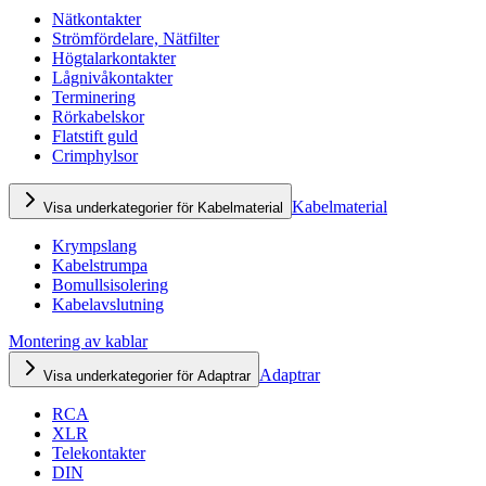
Nätkontakter
Strömfördelare, Nätfilter
Högtalarkontakter
Lågnivåkontakter
Terminering
Rörkabelskor
Flatstift guld
Crimphylsor
Kabelmaterial
Visa underkategorier för Kabelmaterial
Krympslang
Kabelstrumpa
Bomullsisolering
Kabelavslutning
Montering av kablar
Adaptrar
Visa underkategorier för Adaptrar
RCA
XLR
Telekontakter
DIN