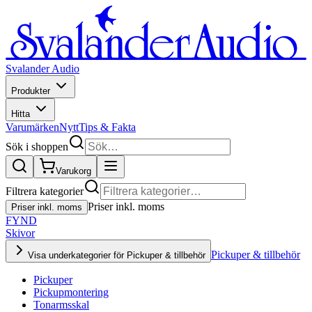
Svalander Audio
Produkter
Hitta
Varumärken
Nytt
Tips & Fakta
Sök i shoppen
Varukorg
Filtrera kategorier
Priser inkl. moms
Priser inkl. moms
FYND
Skivor
Pickuper & tillbehör
Visa underkategorier för Pickuper & tillbehör
Pickuper
Pickupmontering
Tonarmsskal