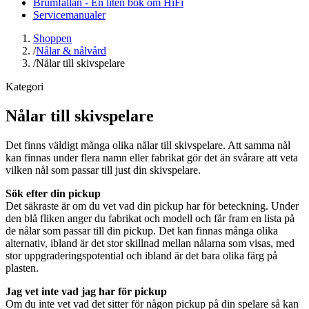
Brumfällan - En liten bok om HiFi
Servicemanualer
Shoppen
/
Nålar & nålvård
/
Nålar till skivspelare
Kategori
Nålar till skivspelare
Det finns väldigt många olika nålar till skivspelare. Att samma nål
kan finnas under flera namn eller fabrikat gör det än svårare att veta
vilken nål som passar till just din skivspelare.
Sök efter din pickup
Det säkraste är om du vet vad din pickup har för beteckning. Under
den blå fliken anger du fabrikat och modell och får fram en lista på
de nålar som passar till din pickup. Det kan finnas många olika
alternativ, ibland är det stor skillnad mellan nålarna som visas, med
stor uppgraderingspotential och ibland är det bara olika färg på
plasten.
Jag vet inte vad jag har för pickup
Om du inte vet vad det sitter för någon pickup på din spelare så kan