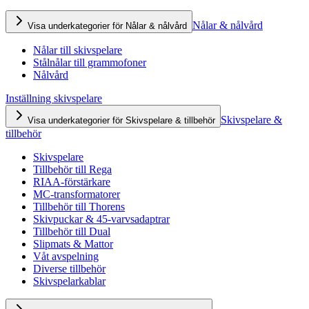
Nålar & nålvård
Visa underkategorier för Nålar & nålvård
Nålar till skivspelare
Stålnålar till grammofoner
Nålvård
Inställning skivspelare
Skivspelare &
Visa underkategorier för Skivspelare & tillbehör
tillbehör
Skivspelare
Tillbehör till Rega
RIAA-förstärkare
MC-transformatorer
Tillbehör till Thorens
Skivpuckar & 45-varvsadaptrar
Tillbehör till Dual
Slipmats & Mattor
Våt avspelning
Diverse tillbehör
Skivspelarkablar