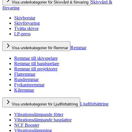
Skivvård &
Visa underkategorier för Skivvård & förvaring
förvaring
Skivborstar
Skivförvaring
Tvätta skivor
LP-press
Remmar
Visa underkategorier för Remmar
Remmar till skivspelare
Remmar till bandspelare
Remmar till projektorer
Flatremmar
Rundremmar
Fyrkantsremmar
Kilremmar
Ljudförbättring
Visa underkategorier för Ljudförbättring
Vibrationsdämpande fötter
Vibrationsdämpande basplattor
NCF Booster
Vibrationsdämpning