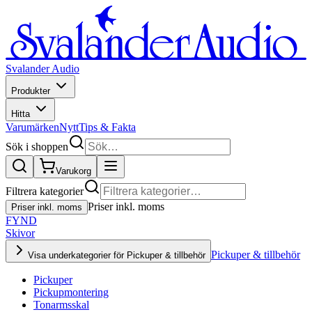
Svalander Audio
Produkter
Hitta
Varumärken
Nytt
Tips & Fakta
Sök i shoppen
Varukorg
Filtrera kategorier
Priser inkl. moms
Priser inkl. moms
FYND
Skivor
Pickuper & tillbehör
Visa underkategorier för Pickuper & tillbehör
Pickuper
Pickupmontering
Tonarmsskal