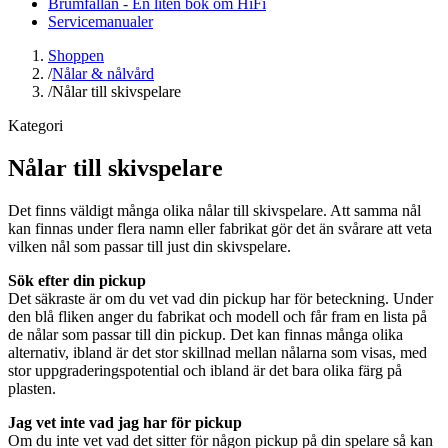
Brumfällan - En liten bok om HiFi
Servicemanualer
Shoppen
/
Nålar & nålvård
/
Nålar till skivspelare
Kategori
Nålar till skivspelare
Det finns väldigt många olika nålar till skivspelare. Att samma nål
kan finnas under flera namn eller fabrikat gör det än svårare att veta
vilken nål som passar till just din skivspelare.
Sök efter din pickup
Det säkraste är om du vet vad din pickup har för beteckning. Under
den blå fliken anger du fabrikat och modell och får fram en lista på
de nålar som passar till din pickup. Det kan finnas många olika
alternativ, ibland är det stor skillnad mellan nålarna som visas, med
stor uppgraderingspotential och ibland är det bara olika färg på
plasten.
Jag vet inte vad jag har för pickup
Om du inte vet vad det sitter för någon pickup på din spelare så kan