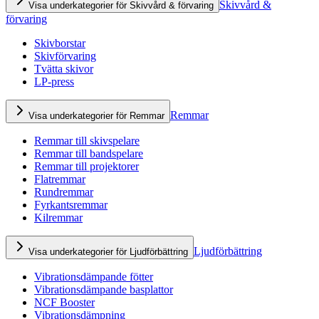
Skivvård &
Visa underkategorier för Skivvård & förvaring
förvaring
Skivborstar
Skivförvaring
Tvätta skivor
LP-press
Remmar
Visa underkategorier för Remmar
Remmar till skivspelare
Remmar till bandspelare
Remmar till projektorer
Flatremmar
Rundremmar
Fyrkantsremmar
Kilremmar
Ljudförbättring
Visa underkategorier för Ljudförbättring
Vibrationsdämpande fötter
Vibrationsdämpande basplattor
NCF Booster
Vibrationsdämpning