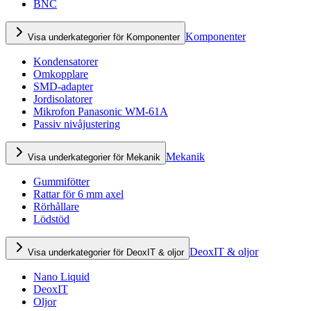
BNC
Komponenter
Visa underkategorier för Komponenter
Kondensatorer
Omkopplare
SMD-adapter
Jordisolatorer
Mikrofon Panasonic WM-61A
Passiv nivåjustering
Mekanik
Visa underkategorier för Mekanik
Gummifötter
Rattar för 6 mm axel
Rörhållare
Lödstöd
DeoxIT & oljor
Visa underkategorier för DeoxIT & oljor
Nano Liquid
DeoxIT
Oljor