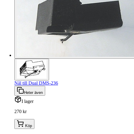
Nål till Dual DMS-236
Heter även
I lager
270 kr
Köp