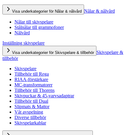
Nålar & nålvård
Visa underkategorier för Nålar & nålvård
Nålar till skivspelare
Stålnålar till grammofoner
Nålvård
Inställning skivspelare
Skivspelare &
Visa underkategorier för Skivspelare & tillbehör
tillbehör
Skivspelare
Tillbehör till Rega
RIAA-förstärkare
MC-transformatorer
Tillbehör till Thorens
Skivpuckar & 45-varvsadaptrar
Tillbehör till Dual
Slipmats & Mattor
Våt avspelning
Diverse tillbehör
Skivspelarkablar