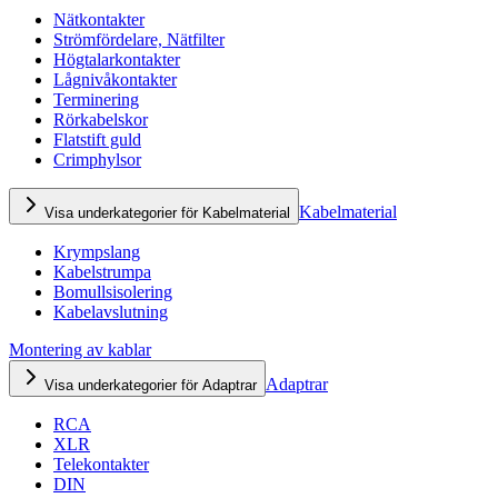
Nätkontakter
Strömfördelare, Nätfilter
Högtalarkontakter
Lågnivåkontakter
Terminering
Rörkabelskor
Flatstift guld
Crimphylsor
Kabelmaterial
Visa underkategorier för Kabelmaterial
Krympslang
Kabelstrumpa
Bomullsisolering
Kabelavslutning
Montering av kablar
Adaptrar
Visa underkategorier för Adaptrar
RCA
XLR
Telekontakter
DIN