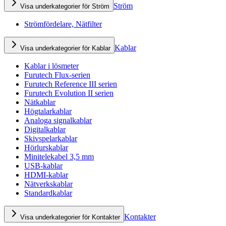
Ström
Visa underkategorier för Ström
Strömfördelare, Nätfilter
Kablar
Visa underkategorier för Kablar
Kablar i lösmeter
Furutech Flux-serien
Furutech Reference III serien
Furutech Evolution II serien
Nätkablar
Högtalarkablar
Analoga signalkablar
Digitalkablar
Skivspelarkablar
Hörlurskablar
Minitelekabel 3,5 mm
USB-kablar
HDMI-kablar
Nätverkskablar
Standardkablar
Kontakter
Visa underkategorier för Kontakter