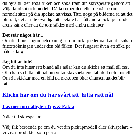
du byta till den röda fliken och söka fram din skivspelare genom att
välja fabrikat och modell. Då kommer den eller de nålar som
normalt sitter på din spelare att visas. Titta noga på bilderna så att det
blir rätt, det är inte ovanligt att spelare har fått andra pickuper under
årens gång eller att de tom såldes med andra pickuper.
Det står något här...
Om det finns någon beteckning på din pickup eller nål kan du söka i
fritextsökningen under den blå fliken. Det fungerar även att söka på
nålens färg.
Jag hittar inte!
Om du inte hittar rätt bland alla nålar kan du skicka ett mail till oss.
Ofta kan vi hitta rätt nål om vi får skivspelarens fabrikat och modell.
Om du skickar med en bild på pickupen ökar chansen att det blir
rätt.
Klicka här om du har svårt att hitta rätt nål
Läs mer om nålbyte i Tips & Fakta
Nålar till skivspelare
Välj flik beroende på om du vet din pickupmodell eller skivspelare –
vi visar produkter som passar.