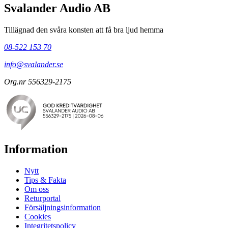
Svalander Audio AB
Tillägnad den svåra konsten att få bra ljud hemma
08-522 153 70
info@svalander.se
Org.nr 556329-2175
Information
Nytt
Tips & Fakta
Om oss
Returportal
Försäljningsinformation
Cookies
Integritetspolicy