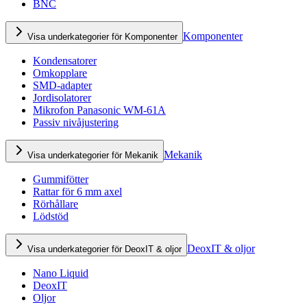
BNC
Komponenter
Visa underkategorier för Komponenter
Kondensatorer
Omkopplare
SMD-adapter
Jordisolatorer
Mikrofon Panasonic WM-61A
Passiv nivåjustering
Mekanik
Visa underkategorier för Mekanik
Gummifötter
Rattar för 6 mm axel
Rörhållare
Lödstöd
DeoxIT & oljor
Visa underkategorier för DeoxIT & oljor
Nano Liquid
DeoxIT
Oljor