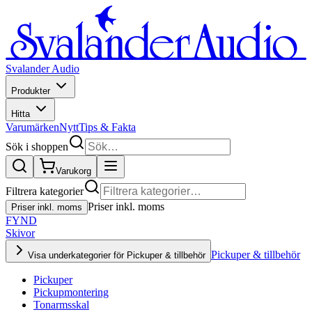
Svalander Audio
Produkter
Hitta
Varumärken
Nytt
Tips & Fakta
Sök i shoppen
Varukorg
Filtrera kategorier
Priser inkl. moms
Priser inkl. moms
FYND
Skivor
Pickuper & tillbehör
Visa underkategorier för Pickuper & tillbehör
Pickuper
Pickupmontering
Tonarmsskal