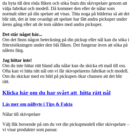
du byta till den röda fliken och söka fram din skivspelare genom att
välja fabrikat och modell. Då kommer den eller de nålar som
normalt sitter på din spelare att visas. Titta noga på bilderna så att det
blir rätt, det är inte ovanligt att spelare har fått andra pickuper under
årens gång eller att de tom såldes med andra pickuper.
Det står något här...
Om det finns någon beteckning på din pickup eller nål kan du söka i
fritextsökningen under den blå fliken. Det fungerar även att söka på
nålens färg.
Jag hittar inte!
Om du inte hittar rätt bland alla nålar kan du skicka ett mail till oss.
Ofta kan vi hitta rätt nål om vi får skivspelarens fabrikat och modell.
Om du skickar med en bild på pickupen ökar chansen att det blir
rätt.
Klicka här om du har svårt att hitta rätt nål
Läs mer om nålbyte i Tips & Fakta
Nålar till skivspelare
Välj flik beroende på om du vet din pickupmodell eller skivspelare –
vi visar produkter som passar.