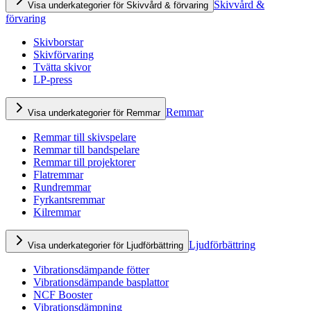
Skivvård &
Visa underkategorier för Skivvård & förvaring
förvaring
Skivborstar
Skivförvaring
Tvätta skivor
LP-press
Remmar
Visa underkategorier för Remmar
Remmar till skivspelare
Remmar till bandspelare
Remmar till projektorer
Flatremmar
Rundremmar
Fyrkantsremmar
Kilremmar
Ljudförbättring
Visa underkategorier för Ljudförbättring
Vibrationsdämpande fötter
Vibrationsdämpande basplattor
NCF Booster
Vibrationsdämpning