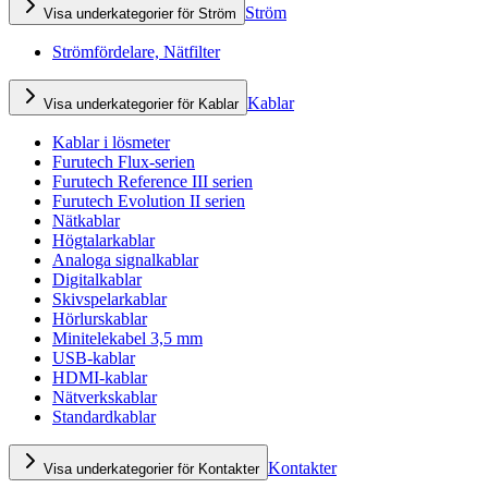
Ström
Visa underkategorier för Ström
Strömfördelare, Nätfilter
Kablar
Visa underkategorier för Kablar
Kablar i lösmeter
Furutech Flux-serien
Furutech Reference III serien
Furutech Evolution II serien
Nätkablar
Högtalarkablar
Analoga signalkablar
Digitalkablar
Skivspelarkablar
Hörlurskablar
Minitelekabel 3,5 mm
USB-kablar
HDMI-kablar
Nätverkskablar
Standardkablar
Kontakter
Visa underkategorier för Kontakter