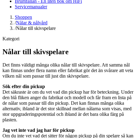
Brumfällan - En liten bok om HiFi
Servicemanualer
Shoppen
/
Nålar & nålvård
/
Nålar till skivspelare
Kategori
Nålar till skivspelare
Det finns väldigt många olika nålar till skivspelare. Att samma nål
kan finnas under flera namn eller fabrikat gör det än svårare att veta
vilken nål som passar till just din skivspelare.
Sök efter din pickup
Det säkraste är om du vet vad din pickup har för beteckning. Under
den blå fliken anger du fabrikat och modell och får fram en lista på
de nålar som passar till din pickup. Det kan finnas många olika
alternativ, ibland är det stor skillnad mellan nålarna som visas, med
stor uppgraderingspotential och ibland är det bara olika färg på
plasten.
Jag vet inte vad jag har för pickup
Om du inte vet vad det sitter för någon pickup på din spelare så kan