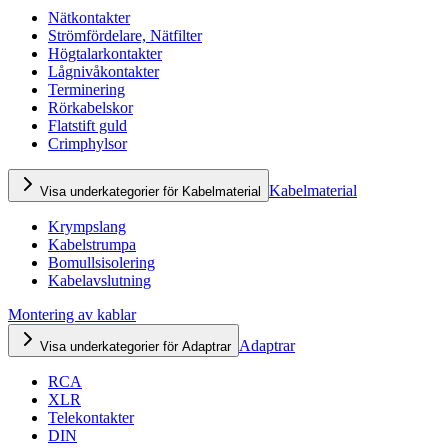
Nätkontakter
Strömfördelare, Nätfilter
Högtalarkontakter
Lågnivåkontakter
Terminering
Rörkabelskor
Flatstift guld
Crimphylsor
Kabelmaterial
Visa underkategorier för Kabelmaterial
Krympslang
Kabelstrumpa
Bomullsisolering
Kabelavslutning
Montering av kablar
Adaptrar
Visa underkategorier för Adaptrar
RCA
XLR
Telekontakter
DIN