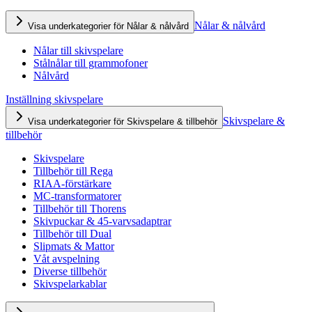
Nålar & nålvård
Visa underkategorier för Nålar & nålvård
Nålar till skivspelare
Stålnålar till grammofoner
Nålvård
Inställning skivspelare
Skivspelare &
Visa underkategorier för Skivspelare & tillbehör
tillbehör
Skivspelare
Tillbehör till Rega
RIAA-förstärkare
MC-transformatorer
Tillbehör till Thorens
Skivpuckar & 45-varvsadaptrar
Tillbehör till Dual
Slipmats & Mattor
Våt avspelning
Diverse tillbehör
Skivspelarkablar