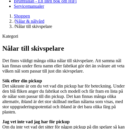
Brumfällan - En liten bok om HiFi
Servicemanualer
Shoppen
/
Nålar & nålvård
/
Nålar till skivspelare
Kategori
Nålar till skivspelare
Det finns väldigt många olika nålar till skivspelare. Att samma nål
kan finnas under flera namn eller fabrikat gör det än svårare att veta
vilken nål som passar till just din skivspelare.
Sök efter din pickup
Det säkraste är om du vet vad din pickup har för beteckning. Under
den blå fliken anger du fabrikat och modell och får fram en lista på
de nålar som passar till din pickup. Det kan finnas många olika
alternativ, ibland är det stor skillnad mellan nålarna som visas, med
stor uppgraderingspotential och ibland är det bara olika färg på
plasten.
Jag vet inte vad jag har för pickup
Om du inte vet vad det sitter för någon pickup på din spelare så kan