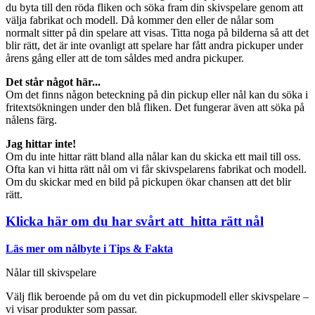
du byta till den röda fliken och söka fram din skivspelare genom att
välja fabrikat och modell. Då kommer den eller de nålar som
normalt sitter på din spelare att visas. Titta noga på bilderna så att det
blir rätt, det är inte ovanligt att spelare har fått andra pickuper under
årens gång eller att de tom såldes med andra pickuper.
Det står något här...
Om det finns någon beteckning på din pickup eller nål kan du söka i
fritextsökningen under den blå fliken. Det fungerar även att söka på
nålens färg.
Jag hittar inte!
Om du inte hittar rätt bland alla nålar kan du skicka ett mail till oss.
Ofta kan vi hitta rätt nål om vi får skivspelarens fabrikat och modell.
Om du skickar med en bild på pickupen ökar chansen att det blir
rätt.
Klicka här om du har svårt att hitta rätt nål
Läs mer om nålbyte i Tips & Fakta
Nålar till skivspelare
Välj flik beroende på om du vet din pickupmodell eller skivspelare –
vi visar produkter som passar.