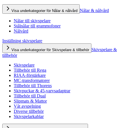
Nålar & nålvård
Visa underkategorier för Nålar & nålvård
Nålar till skivspelare
Stålnålar till grammofoner
Nålvård
Inställning skivspelare
Skivspelare &
Visa underkategorier för Skivspelare & tillbehör
tillbehör
Skivspelare
Tillbehör till Rega
RIAA-förstärkare
MC-transformatorer
Tillbehör till Thorens
Skivpuckar & 45-varvsadaptrar
Tillbehör till Dual
Slipmats & Mattor
Våt avspelning
Diverse tillbehör
Skivspelarkablar