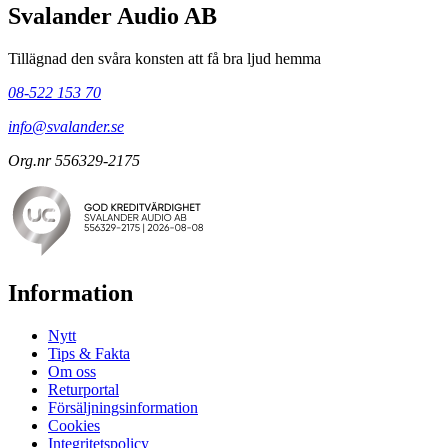
Svalander Audio AB
Tillägnad den svåra konsten att få bra ljud hemma
08-522 153 70
info@svalander.se
Org.nr 556329-2175
Information
Nytt
Tips & Fakta
Om oss
Returportal
Försäljningsinformation
Cookies
Integritetspolicy