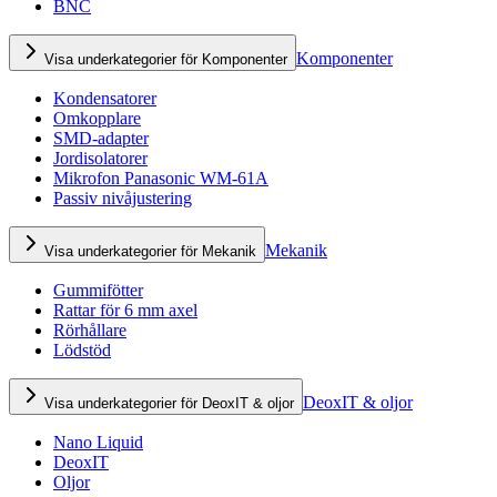
BNC
Komponenter
Visa underkategorier för Komponenter
Kondensatorer
Omkopplare
SMD-adapter
Jordisolatorer
Mikrofon Panasonic WM-61A
Passiv nivåjustering
Mekanik
Visa underkategorier för Mekanik
Gummifötter
Rattar för 6 mm axel
Rörhållare
Lödstöd
DeoxIT & oljor
Visa underkategorier för DeoxIT & oljor
Nano Liquid
DeoxIT
Oljor