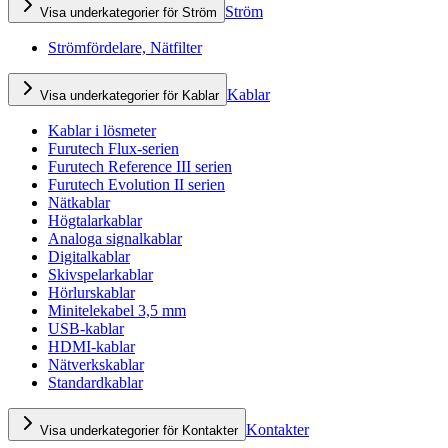
Ström
Visa underkategorier för Ström
Strömfördelare, Nätfilter
Kablar
Visa underkategorier för Kablar
Kablar i lösmeter
Furutech Flux-serien
Furutech Reference III serien
Furutech Evolution II serien
Nätkablar
Högtalarkablar
Analoga signalkablar
Digitalkablar
Skivspelarkablar
Hörlurskablar
Minitelekabel 3,5 mm
USB-kablar
HDMI-kablar
Nätverkskablar
Standardkablar
Kontakter
Visa underkategorier för Kontakter