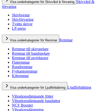
Skivvård &
Visa underkategorier för Skivvård & förvaring
förvaring
Skivborstar
Skivförvaring
Tvätta skivor
LP-press
Remmar
Visa underkategorier för Remmar
Remmar till skivspelare
Remmar till bandspelare
Remmar till projektorer
Flatremmar
Rundremmar
Fyrkantsremmar
Kilremmar
Ljudförbättring
Visa underkategorier för Ljudförbättring
Vibrationsdämpande fötter
Vibrationsdämpande basplattor
NCF Booster
Vibrationsdämpning