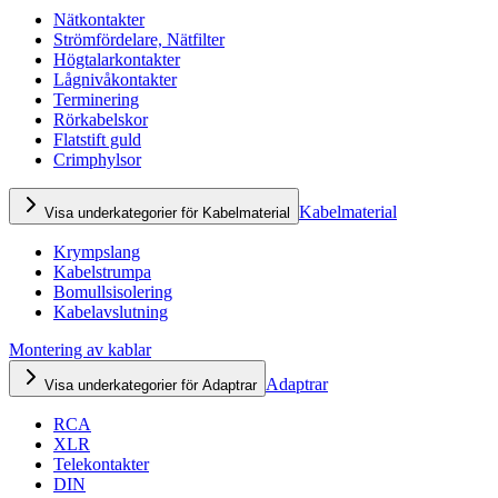
Nätkontakter
Strömfördelare, Nätfilter
Högtalarkontakter
Lågnivåkontakter
Terminering
Rörkabelskor
Flatstift guld
Crimphylsor
Kabelmaterial
Visa underkategorier för Kabelmaterial
Krympslang
Kabelstrumpa
Bomullsisolering
Kabelavslutning
Montering av kablar
Adaptrar
Visa underkategorier för Adaptrar
RCA
XLR
Telekontakter
DIN