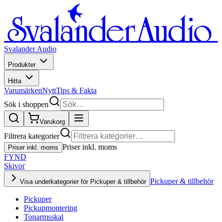
Svalander Audio
Produkter
Hitta
Varumärken
Nytt
Tips & Fakta
Sök i shoppen
Varukorg
Filtrera kategorier
Priser inkl. moms
Priser inkl. moms
FYND
Skivor
Pickuper & tillbehör
Visa underkategorier för Pickuper & tillbehör
Pickuper
Pickupmontering
Tonarmsskal