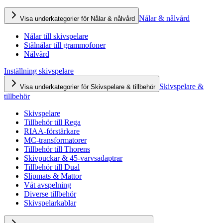
Nålar & nålvård
Visa underkategorier för Nålar & nålvård
Nålar till skivspelare
Stålnålar till grammofoner
Nålvård
Inställning skivspelare
Skivspelare &
Visa underkategorier för Skivspelare & tillbehör
tillbehör
Skivspelare
Tillbehör till Rega
RIAA-förstärkare
MC-transformatorer
Tillbehör till Thorens
Skivpuckar & 45-varvsadaptrar
Tillbehör till Dual
Slipmats & Mattor
Våt avspelning
Diverse tillbehör
Skivspelarkablar