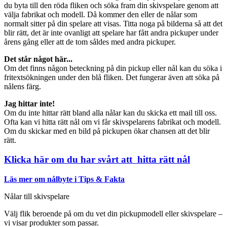
du byta till den röda fliken och söka fram din skivspelare genom att
välja fabrikat och modell. Då kommer den eller de nålar som
normalt sitter på din spelare att visas. Titta noga på bilderna så att det
blir rätt, det är inte ovanligt att spelare har fått andra pickuper under
årens gång eller att de tom såldes med andra pickuper.
Det står något här...
Om det finns någon beteckning på din pickup eller nål kan du söka i
fritextsökningen under den blå fliken. Det fungerar även att söka på
nålens färg.
Jag hittar inte!
Om du inte hittar rätt bland alla nålar kan du skicka ett mail till oss.
Ofta kan vi hitta rätt nål om vi får skivspelarens fabrikat och modell.
Om du skickar med en bild på pickupen ökar chansen att det blir
rätt.
Klicka här om du har svårt att hitta rätt nål
Läs mer om nålbyte i Tips & Fakta
Nålar till skivspelare
Välj flik beroende på om du vet din pickupmodell eller skivspelare –
vi visar produkter som passar.