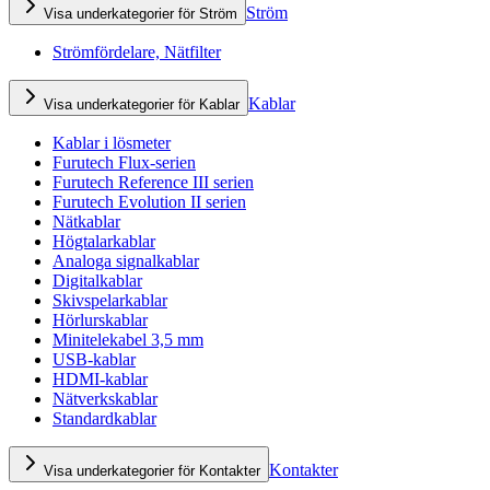
Ström
Visa underkategorier för Ström
Strömfördelare, Nätfilter
Kablar
Visa underkategorier för Kablar
Kablar i lösmeter
Furutech Flux-serien
Furutech Reference III serien
Furutech Evolution II serien
Nätkablar
Högtalarkablar
Analoga signalkablar
Digitalkablar
Skivspelarkablar
Hörlurskablar
Minitelekabel 3,5 mm
USB-kablar
HDMI-kablar
Nätverkskablar
Standardkablar
Kontakter
Visa underkategorier för Kontakter