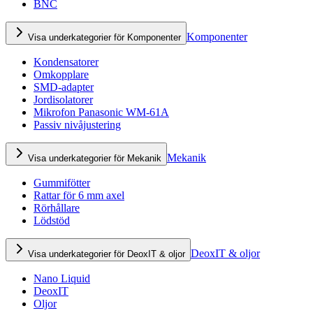
BNC
Komponenter
Visa underkategorier för Komponenter
Kondensatorer
Omkopplare
SMD-adapter
Jordisolatorer
Mikrofon Panasonic WM-61A
Passiv nivåjustering
Mekanik
Visa underkategorier för Mekanik
Gummifötter
Rattar för 6 mm axel
Rörhållare
Lödstöd
DeoxIT & oljor
Visa underkategorier för DeoxIT & oljor
Nano Liquid
DeoxIT
Oljor