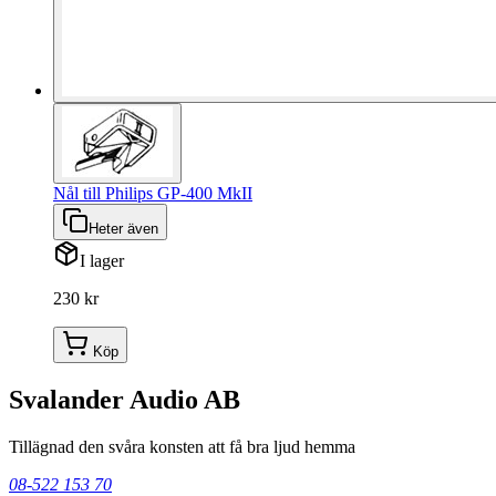
Nål till Philips GP-400 MkII
Heter även
I lager
230 kr
Köp
Svalander Audio AB
Tillägnad den svåra konsten att få bra ljud hemma
08-522 153 70