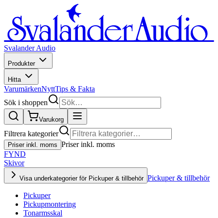
Svalander Audio
Produkter
Hitta
Varumärken
Nytt
Tips & Fakta
Sök i shoppen
Varukorg
Filtrera kategorier
Priser inkl. moms
Priser inkl. moms
FYND
Skivor
Pickuper & tillbehör
Visa underkategorier för Pickuper & tillbehör
Pickuper
Pickupmontering
Tonarmsskal