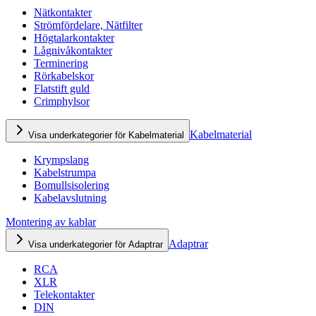
Nätkontakter
Strömfördelare, Nätfilter
Högtalarkontakter
Lågnivåkontakter
Terminering
Rörkabelskor
Flatstift guld
Crimphylsor
Kabelmaterial
Visa underkategorier för Kabelmaterial
Krympslang
Kabelstrumpa
Bomullsisolering
Kabelavslutning
Montering av kablar
Adaptrar
Visa underkategorier för Adaptrar
RCA
XLR
Telekontakter
DIN