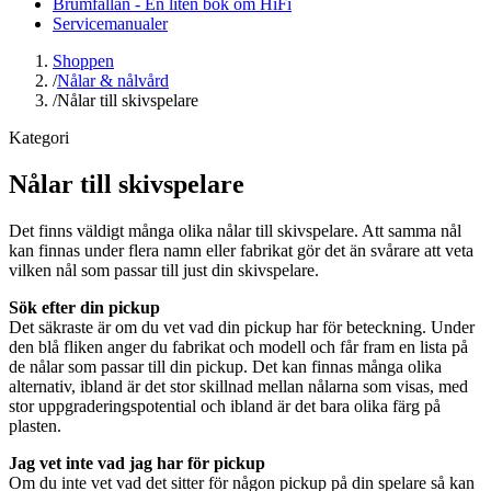
Brumfällan - En liten bok om HiFi
Servicemanualer
Shoppen
/
Nålar & nålvård
/
Nålar till skivspelare
Kategori
Nålar till skivspelare
Det finns väldigt många olika nålar till skivspelare. Att samma nål
kan finnas under flera namn eller fabrikat gör det än svårare att veta
vilken nål som passar till just din skivspelare.
Sök efter din pickup
Det säkraste är om du vet vad din pickup har för beteckning. Under
den blå fliken anger du fabrikat och modell och får fram en lista på
de nålar som passar till din pickup. Det kan finnas många olika
alternativ, ibland är det stor skillnad mellan nålarna som visas, med
stor uppgraderingspotential och ibland är det bara olika färg på
plasten.
Jag vet inte vad jag har för pickup
Om du inte vet vad det sitter för någon pickup på din spelare så kan