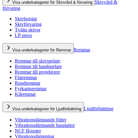
Skivvård &
Visa underkategorier för Skivvård & förvaring
förvaring
Skivborstar
Skivförvaring
Tvätta skivor
LP-press
Remmar
Visa underkategorier för Remmar
Remmar till skivspelare
Remmar till bandspelare
Remmar till projektorer
Flatremmar
Rundremmar
Fyrkantsremmar
Kilremmar
Ljudförbättring
Visa underkategorier för Ljudförbättring
Vibrationsdämpande fötter
Vibrationsdämpande basplattor
NCF Booster
Vibrationsdämpning