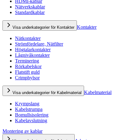
HDMI-kablar
Nätverkskablar
Standardkablar
Kontakter
Visa underkategorier för Kontakter
Nätkontakter
Strömfördelare, Nätfilter
Högtalarkontakter
Lågnivåkontakter
Terminering
Rörkabelskor
Flatstift guld
Crimphylsor
Kabelmaterial
Visa underkategorier för Kabelmaterial
Krympslang
Kabelstrumpa
Bomullsisolering
Kabelavslutning
Montering av kablar