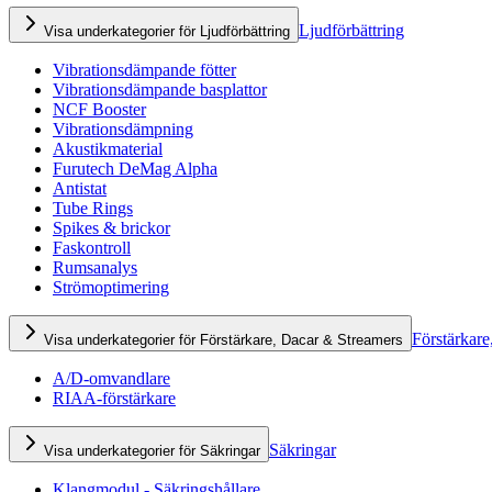
Ljudförbättring
Visa underkategorier för Ljudförbättring
Vibrationsdämpande fötter
Vibrationsdämpande basplattor
NCF Booster
Vibrationsdämpning
Akustikmaterial
Furutech DeMag Alpha
Antistat
Tube Rings
Spikes & brickor
Faskontroll
Rumsanalys
Strömoptimering
Förstärkare
Visa underkategorier för Förstärkare, Dacar & Streamers
A/D-omvandlare
RIAA-förstärkare
Säkringar
Visa underkategorier för Säkringar
Klangmodul - Säkringshållare