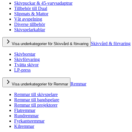
Skivpuckar & 45-varvsadaptrar
Tillbehör till Dual
Slipmats & Mattor
Våt avspelning
Diverse tillbehör
Skivspelarkablar
Skivvård & förvaring
Visa underkategorier för Skivvård & förvaring
Skivborstar
Skivförvaring
Tvätta skivor
LP-press
Remmar
Visa underkategorier för Remmar
Remmar till skivspelare
Remmar till bandspelare
Remmar till projektorer
Flatremmar
Rundremmar
Fyrkantsremmar
Kilremmar