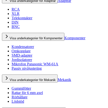
Adaptrar
Visa underkategorier för Adaptrar
RCA
XLR
Telekontakter
DIN
BNC
Komponenter
Visa underkategorier för Komponenter
Kondensatorer
Omkopplare
SMD-adapter
Jordisolatorer
Mikrofon Panasonic WM-61A
Passiv nivåjustering
Mekanik
Visa underkategorier för Mekanik
Gummifötter
Rattar för 6 mm axel
Rörhållare
Lödstöd