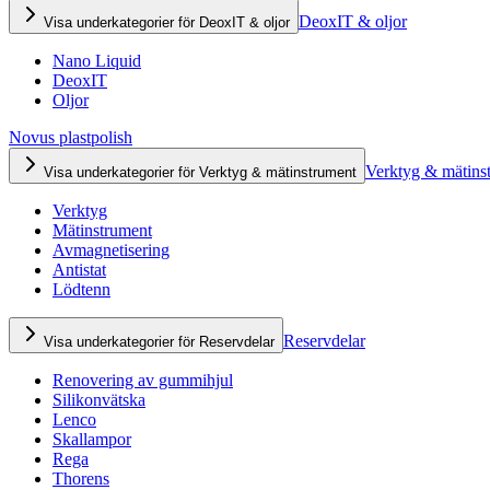
DeoxIT & oljor
Visa underkategorier för DeoxIT & oljor
Nano Liquid
DeoxIT
Oljor
Novus plastpolish
Verktyg & mätins
Visa underkategorier för Verktyg & mätinstrument
Verktyg
Mätinstrument
Avmagnetisering
Antistat
Lödtenn
Reservdelar
Visa underkategorier för Reservdelar
Renovering av gummihjul
Silikonvätska
Lenco
Skallampor
Rega
Thorens