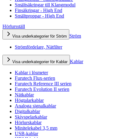
Smältsäkringar till Klangmodul
Finsäkringar - High End
Smältproppar - High End
Hörlursställ
Ström
Visa underkategorier för Ström
Strömfördelare, Nätfilter
Kablar
Visa underkategorier för Kablar
Kablar i lösmeter
Furutech Flux-serien
Furutech Reference III serien
Furutech Evolution II serien
Nätkablar
Högtalarkablar
Analoga signalkablar
Digitalkablar
Skivspelarkablar
Hörlurskablar
Minitelekabel 3,5 mm
USB-kablar