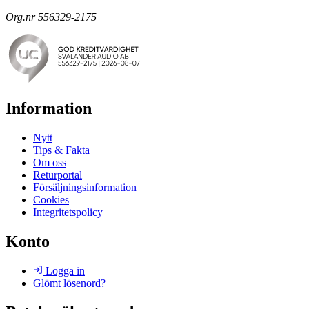
Org.nr 556329-2175
Information
Nytt
Tips & Fakta
Om oss
Returportal
Försäljningsinformation
Cookies
Integritetspolicy
Konto
Logga in
Glömt lösenord?