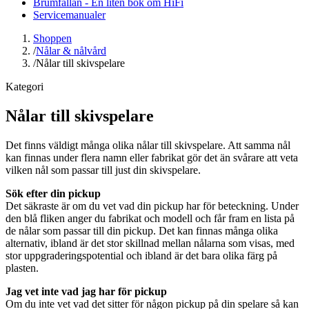
Brumfällan - En liten bok om HiFi
Servicemanualer
Shoppen
/
Nålar & nålvård
/
Nålar till skivspelare
Kategori
Nålar till skivspelare
Det finns väldigt många olika nålar till skivspelare. Att samma nål
kan finnas under flera namn eller fabrikat gör det än svårare att veta
vilken nål som passar till just din skivspelare.
Sök efter din pickup
Det säkraste är om du vet vad din pickup har för beteckning. Under
den blå fliken anger du fabrikat och modell och får fram en lista på
de nålar som passar till din pickup. Det kan finnas många olika
alternativ, ibland är det stor skillnad mellan nålarna som visas, med
stor uppgraderingspotential och ibland är det bara olika färg på
plasten.
Jag vet inte vad jag har för pickup
Om du inte vet vad det sitter för någon pickup på din spelare så kan