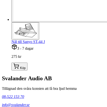
Nål till Sanyo ST-44 J
3 - 7 dagar
275 kr
Köp
Svalander Audio AB
Tillägnad den svåra konsten att få bra ljud hemma
08-522 153 70
info@svalander.se