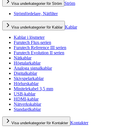
Ström
Visa underkategorier för Ström
Strömfördelare, Nätfilter
Kablar
Visa underkategorier för Kablar
Kablar i lösmeter
Furutech Flux-serien
Furutech Reference III serien
Furutech Evolution II serien
Nätkablar
Högtalarkablar
Analoga signalkablar
Digitalkablar
Skivspelarkablar
Hörlurskablar
Minitelekabel 3,5 mm
USB-kablar
HDMI-kablar
Nätverkskablar
Standardkablar
Kontakter
Visa underkategorier för Kontakter