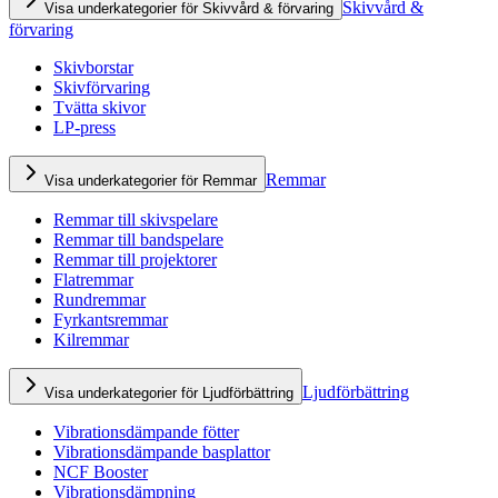
Skivvård &
Visa underkategorier för Skivvård & förvaring
förvaring
Skivborstar
Skivförvaring
Tvätta skivor
LP-press
Remmar
Visa underkategorier för Remmar
Remmar till skivspelare
Remmar till bandspelare
Remmar till projektorer
Flatremmar
Rundremmar
Fyrkantsremmar
Kilremmar
Ljudförbättring
Visa underkategorier för Ljudförbättring
Vibrationsdämpande fötter
Vibrationsdämpande basplattor
NCF Booster
Vibrationsdämpning