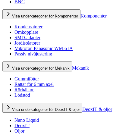
BNC
Komponenter
Visa underkategorier för Komponenter
Kondensatorer
Omkopplare
SMD-adapter
Jordisolatorer
Mikrofon Panasonic WM-61A
Passiv nivåjustering
Mekanik
Visa underkategorier för Mekanik
Gummifötter
Rattar för 6 mm axel
Rörhållare
Lödstöd
DeoxIT & oljor
Visa underkategorier för DeoxIT & oljor
Nano Liquid
DeoxIT
Oljor