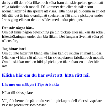
du byta till den röda fliken och söka fram din skivspelare genom att
välja fabrikat och modell. Då kommer den eller de nålar som
normalt sitter på din spelare att visas. Titta noga på bilderna så att det
blir rätt, det är inte ovanligt att spelare har fått andra pickuper under
årens gång eller att de tom såldes med andra pickuper.
Det står något här...
Om det finns någon beteckning på din pickup eller nål kan du söka i
fritextsökningen under den blå fliken. Det fungerar även att söka på
nålens färg.
Jag hittar inte!
Om du inte hittar rätt bland alla nålar kan du skicka ett mail till oss.
Ofta kan vi hitta rätt nål om vi får skivspelarens fabrikat och modell.
Om du skickar med en bild på pickupen ökar chansen att det blir
rätt.
Klicka här om du har svårt att hitta rätt nål
Läs mer om nålbyte i Tips & Fakta
Nålar till skivspelare
Välj flik beroende på om du vet din pickupmodell eller skivspelare –
vi visar produkter som passar.