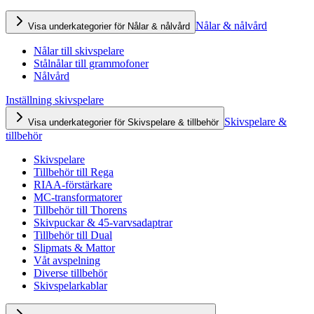
Nålar & nålvård
Visa underkategorier för Nålar & nålvård
Nålar till skivspelare
Stålnålar till grammofoner
Nålvård
Inställning skivspelare
Skivspelare &
Visa underkategorier för Skivspelare & tillbehör
tillbehör
Skivspelare
Tillbehör till Rega
RIAA-förstärkare
MC-transformatorer
Tillbehör till Thorens
Skivpuckar & 45-varvsadaptrar
Tillbehör till Dual
Slipmats & Mattor
Våt avspelning
Diverse tillbehör
Skivspelarkablar