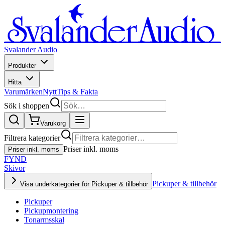
Svalander Audio
Produkter
Hitta
Varumärken
Nytt
Tips & Fakta
Sök i shoppen
Varukorg
Filtrera kategorier
Priser inkl. moms
Priser inkl. moms
FYND
Skivor
Pickuper & tillbehör
Visa underkategorier för Pickuper & tillbehör
Pickuper
Pickupmontering
Tonarmsskal