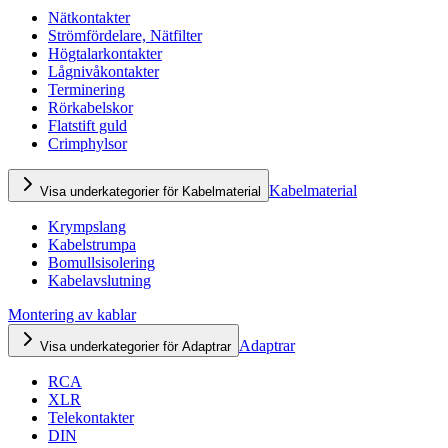
Nätkontakter
Strömfördelare, Nätfilter
Högtalarkontakter
Lågnivåkontakter
Terminering
Rörkabelskor
Flatstift guld
Crimphylsor
Kabelmaterial
Visa underkategorier för Kabelmaterial
Krympslang
Kabelstrumpa
Bomullsisolering
Kabelavslutning
Montering av kablar
Adaptrar
Visa underkategorier för Adaptrar
RCA
XLR
Telekontakter
DIN