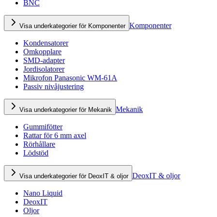
BNC
Komponenter
Visa underkategorier för Komponenter
Kondensatorer
Omkopplare
SMD-adapter
Jordisolatorer
Mikrofon Panasonic WM-61A
Passiv nivåjustering
Mekanik
Visa underkategorier för Mekanik
Gummifötter
Rattar för 6 mm axel
Rörhållare
Lödstöd
DeoxIT & oljor
Visa underkategorier för DeoxIT & oljor
Nano Liquid
DeoxIT
Oljor