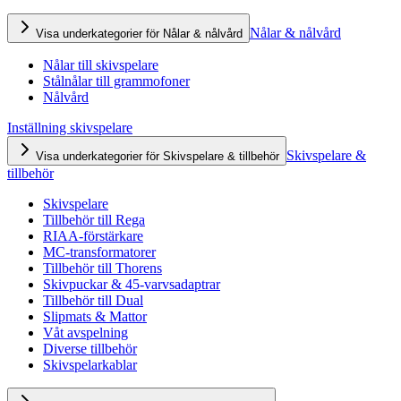
Nålar & nålvård
Visa underkategorier för Nålar & nålvård
Nålar till skivspelare
Stålnålar till grammofoner
Nålvård
Inställning skivspelare
Skivspelare &
Visa underkategorier för Skivspelare & tillbehör
tillbehör
Skivspelare
Tillbehör till Rega
RIAA-förstärkare
MC-transformatorer
Tillbehör till Thorens
Skivpuckar & 45-varvsadaptrar
Tillbehör till Dual
Slipmats & Mattor
Våt avspelning
Diverse tillbehör
Skivspelarkablar