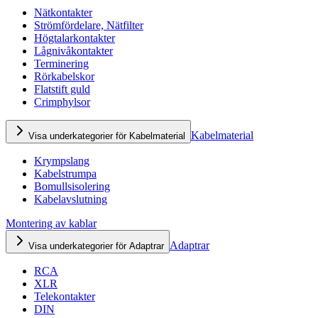
Nätkontakter
Strömfördelare, Nätfilter
Högtalarkontakter
Lågnivåkontakter
Terminering
Rörkabelskor
Flatstift guld
Crimphylsor
Kabelmaterial
Visa underkategorier för Kabelmaterial
Krympslang
Kabelstrumpa
Bomullsisolering
Kabelavslutning
Montering av kablar
Adaptrar
Visa underkategorier för Adaptrar
RCA
XLR
Telekontakter
DIN