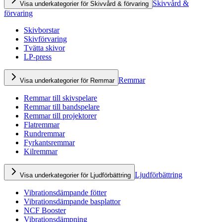
Skivvård &
Visa underkategorier för Skivvård & förvaring
förvaring
Skivborstar
Skivförvaring
Tvätta skivor
LP-press
Remmar
Visa underkategorier för Remmar
Remmar till skivspelare
Remmar till bandspelare
Remmar till projektorer
Flatremmar
Rundremmar
Fyrkantsremmar
Kilremmar
Ljudförbättring
Visa underkategorier för Ljudförbättring
Vibrationsdämpande fötter
Vibrationsdämpande basplattor
NCF Booster
Vibrationsdämpning