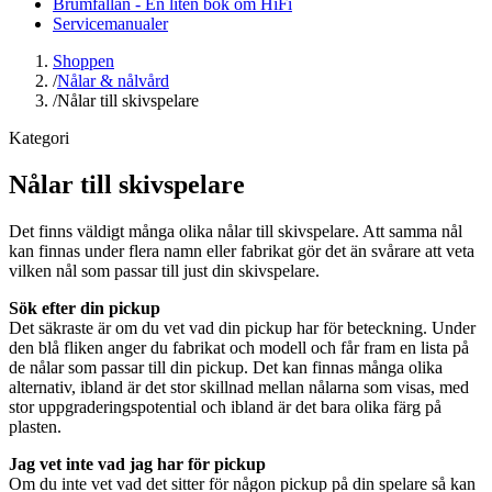
Brumfällan - En liten bok om HiFi
Servicemanualer
Shoppen
/
Nålar & nålvård
/
Nålar till skivspelare
Kategori
Nålar till skivspelare
Det finns väldigt många olika nålar till skivspelare. Att samma nål
kan finnas under flera namn eller fabrikat gör det än svårare att veta
vilken nål som passar till just din skivspelare.
Sök efter din pickup
Det säkraste är om du vet vad din pickup har för beteckning. Under
den blå fliken anger du fabrikat och modell och får fram en lista på
de nålar som passar till din pickup. Det kan finnas många olika
alternativ, ibland är det stor skillnad mellan nålarna som visas, med
stor uppgraderingspotential och ibland är det bara olika färg på
plasten.
Jag vet inte vad jag har för pickup
Om du inte vet vad det sitter för någon pickup på din spelare så kan