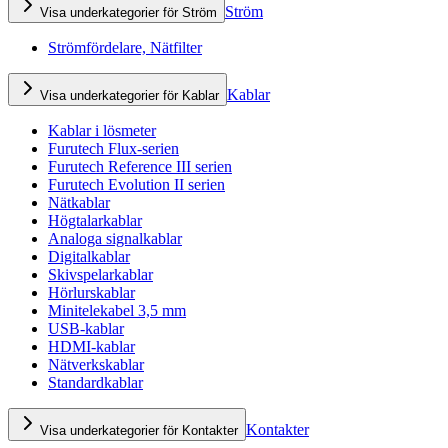
Ström
Visa underkategorier för Ström
Strömfördelare, Nätfilter
Kablar
Visa underkategorier för Kablar
Kablar i lösmeter
Furutech Flux-serien
Furutech Reference III serien
Furutech Evolution II serien
Nätkablar
Högtalarkablar
Analoga signalkablar
Digitalkablar
Skivspelarkablar
Hörlurskablar
Minitelekabel 3,5 mm
USB-kablar
HDMI-kablar
Nätverkskablar
Standardkablar
Kontakter
Visa underkategorier för Kontakter