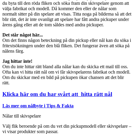
du byta till den röda fliken och söka fram din skivspelare genom att
välja fabrikat och modell. Då kommer den eller de nålar som
normalt sitter på din spelare att visas. Titta noga på bilderna så att det
blir rätt, det är inte ovanligt att spelare har fått andra pickuper under
årens gång eller att de tom såldes med andra pickuper.
Det står något här...
Om det finns någon beteckning på din pickup eller nål kan du söka i
fritextsökningen under den blå fliken. Det fungerar även att söka på
nålens färg.
Jag hittar inte!
Om du inte hittar rätt bland alla nålar kan du skicka ett mail till oss.
Ofta kan vi hitta rätt nål om vi får skivspelarens fabrikat och modell.
Om du skickar med en bild på pickupen ökar chansen att det blir
rätt.
Klicka här om du har svårt att hitta rätt nål
Läs mer om nålbyte i Tips & Fakta
Nålar till skivspelare
Välj flik beroende på om du vet din pickupmodell eller skivspelare –
vi visar produkter som passar.