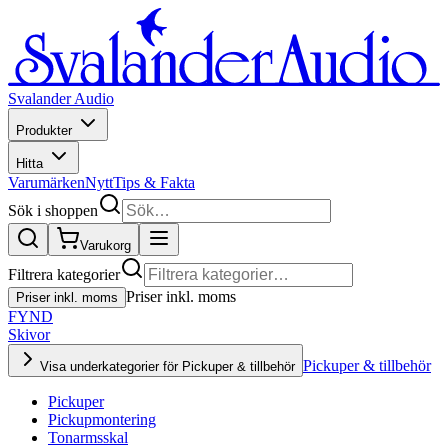
Svalander Audio
Produkter
Hitta
Varumärken
Nytt
Tips & Fakta
Sök i shoppen
Varukorg
Filtrera kategorier
Priser inkl. moms
Priser inkl. moms
FYND
Skivor
Pickuper & tillbehör
Visa underkategorier för Pickuper & tillbehör
Pickuper
Pickupmontering
Tonarmsskal