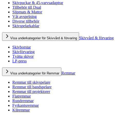
Skivpuckar & 45-varvsadaptrar
Tillbehör till Dual
Slipmats & Mattor
Våt avspelning
Diverse tillbehör
Skivspelarkablar
Skivvård & förvaring
Visa underkategorier för Skivvård & förvaring
Skivborstar
Skivförvaring
Tvätta skivor
LP-press
Remmar
Visa underkategorier för Remmar
Remmar till skivspelare
Remmar till bandspelare
Remmar till projektorer
Flatremmar
Rundremmar
Fyrkantsremmar
Kilremmar