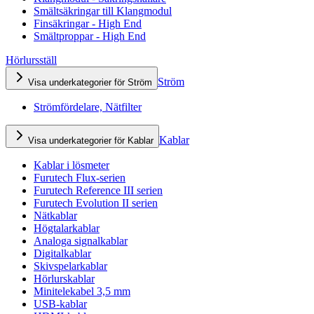
Smältsäkringar till Klangmodul
Finsäkringar - High End
Smältproppar - High End
Hörlursställ
Ström
Visa underkategorier för Ström
Strömfördelare, Nätfilter
Kablar
Visa underkategorier för Kablar
Kablar i lösmeter
Furutech Flux-serien
Furutech Reference III serien
Furutech Evolution II serien
Nätkablar
Högtalarkablar
Analoga signalkablar
Digitalkablar
Skivspelarkablar
Hörlurskablar
Minitelekabel 3,5 mm
USB-kablar