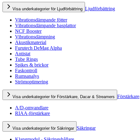
Ljudförbättring
Visa underkategorier för Ljudförbättring
Vibrationsdämpande fötter
Vibrationsdämpande basplattor
NCF Booster
Vibrationsdämpning
Akustikmaterial
Furutech DeMag Alpha
Antistat
Tube Rings
Spikes & brickor
Faskontroll
Rumsanalys
Strömoptimering
Förstärkare
Visa underkategorier för Förstärkare, Dacar & Streamers
A/D-omvandlare
RIAA-förstärkare
Säkringar
Visa underkategorier för Säkringar
Klangmodul - Säkringshållare