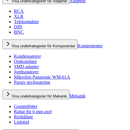
Adaptrar
Visa underkategorier för Adaptrar
RCA
XLR
Telekontakter
DIN
BNC
Komponenter
Visa underkategorier för Komponenter
Kondensatorer
Omkopplare
SMD-adapter
Jordisolatorer
Mikrofon Panasonic WM-61A
Passiv nivåjustering
Mekanik
Visa underkategorier för Mekanik
Gummifötter
Rattar för 6 mm axel
Rörhållare
Lödstöd