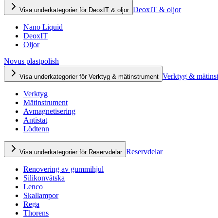
DeoxIT & oljor
Visa underkategorier för DeoxIT & oljor
Nano Liquid
DeoxIT
Oljor
Novus plastpolish
Verktyg & mätins
Visa underkategorier för Verktyg & mätinstrument
Verktyg
Mätinstrument
Avmagnetisering
Antistat
Lödtenn
Reservdelar
Visa underkategorier för Reservdelar
Renovering av gummihjul
Silikonvätska
Lenco
Skallampor
Rega
Thorens