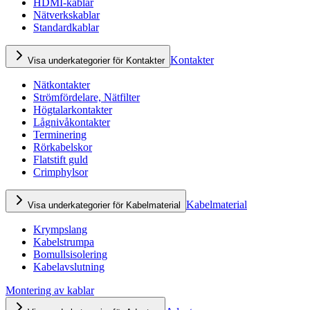
HDMI-kablar
Nätverkskablar
Standardkablar
Kontakter
Visa underkategorier för Kontakter
Nätkontakter
Strömfördelare, Nätfilter
Högtalarkontakter
Lågnivåkontakter
Terminering
Rörkabelskor
Flatstift guld
Crimphylsor
Kabelmaterial
Visa underkategorier för Kabelmaterial
Krympslang
Kabelstrumpa
Bomullsisolering
Kabelavslutning
Montering av kablar