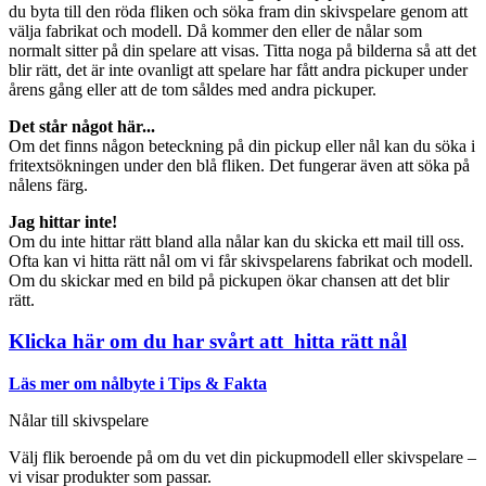
du byta till den röda fliken och söka fram din skivspelare genom att
välja fabrikat och modell. Då kommer den eller de nålar som
normalt sitter på din spelare att visas. Titta noga på bilderna så att det
blir rätt, det är inte ovanligt att spelare har fått andra pickuper under
årens gång eller att de tom såldes med andra pickuper.
Det står något här...
Om det finns någon beteckning på din pickup eller nål kan du söka i
fritextsökningen under den blå fliken. Det fungerar även att söka på
nålens färg.
Jag hittar inte!
Om du inte hittar rätt bland alla nålar kan du skicka ett mail till oss.
Ofta kan vi hitta rätt nål om vi får skivspelarens fabrikat och modell.
Om du skickar med en bild på pickupen ökar chansen att det blir
rätt.
Klicka här om du har svårt att hitta rätt nål
Läs mer om nålbyte i Tips & Fakta
Nålar till skivspelare
Välj flik beroende på om du vet din pickupmodell eller skivspelare –
vi visar produkter som passar.