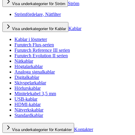
Ström
Visa underkategorier för Ström
Strömfördelare, Nätfilter
Kablar
Visa underkategorier för Kablar
Kablar i lösmeter
Furutech Flux-serien
Furutech Reference III serien
Furutech Evolution II serien
Nätkablar
Högtalarkablar
Analoga signalkablar
Digitalkablar
Skivspelarkablar
Hörlurskablar
Minitelekabel 3,5 mm
USB-kablar
HDMI-kablar
Nätverkskablar
Standardkablar
Kontakter
Visa underkategorier för Kontakter