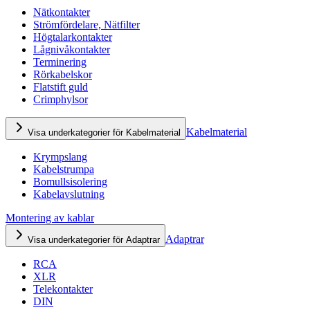
Nätkontakter
Strömfördelare, Nätfilter
Högtalarkontakter
Lågnivåkontakter
Terminering
Rörkabelskor
Flatstift guld
Crimphylsor
Kabelmaterial
Visa underkategorier för Kabelmaterial
Krympslang
Kabelstrumpa
Bomullsisolering
Kabelavslutning
Montering av kablar
Adaptrar
Visa underkategorier för Adaptrar
RCA
XLR
Telekontakter
DIN