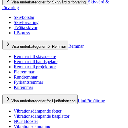
Skivvård &
Visa underkategorier för Skivvård & förvaring
förvaring
Skivborstar
Skivförvaring
Tvätta skivor
LP-press
Remmar
Visa underkategorier för Remmar
Remmar till skivspelare
Remmar till bandspelare
Remmar till projektorer
Flatremmar
Rundremmar
Fyrkantsremmar
Kilremmar
Ljudförbättring
Visa underkategorier för Ljudförbättring
Vibrationsdämpande fötter
Vibrationsdämpande basplattor
NCF Booster
Vibrationsdämpning