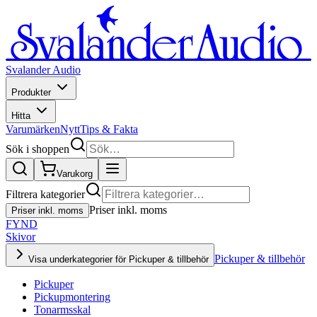
Svalander Audio
Produkter
Hitta
Varumärken
Nytt
Tips & Fakta
Sök i shoppen
Varukorg
Filtrera kategorier
Priser inkl. moms
Priser inkl. moms
FYND
Skivor
Pickuper & tillbehör
Visa underkategorier för Pickuper & tillbehör
Pickuper
Pickupmontering
Tonarmsskal