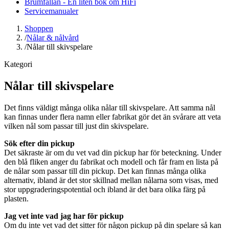
Brumfällan - En liten bok om HiFi
Servicemanualer
Shoppen
/
Nålar & nålvård
/
Nålar till skivspelare
Kategori
Nålar till skivspelare
Det finns väldigt många olika nålar till skivspelare. Att samma nål
kan finnas under flera namn eller fabrikat gör det än svårare att veta
vilken nål som passar till just din skivspelare.
Sök efter din pickup
Det säkraste är om du vet vad din pickup har för beteckning. Under
den blå fliken anger du fabrikat och modell och får fram en lista på
de nålar som passar till din pickup. Det kan finnas många olika
alternativ, ibland är det stor skillnad mellan nålarna som visas, med
stor uppgraderingspotential och ibland är det bara olika färg på
plasten.
Jag vet inte vad jag har för pickup
Om du inte vet vad det sitter för någon pickup på din spelare så kan