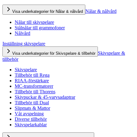
Nålar & nålvård
Visa underkategorier för Nålar & nålvård
Nålar till skivspelare
Stålnålar till grammofoner
Nålvård
Inställning skivspelare
Skivspelare &
Visa underkategorier för Skivspelare & tillbehör
tillbehör
Skivspelare
Tillbehör till Rega
RIAA-förstärkare
MC-transformatorer
Tillbehör till Thorens
Skivpuckar & 45-varvsadaptrar
Tillbehör till Dual
Slipmats & Mattor
Våt avspelning
Diverse tillbehör
Skivspelarkablar