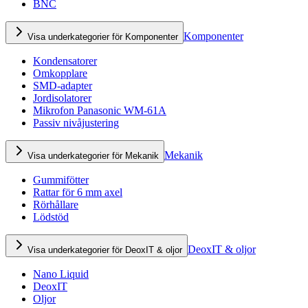
BNC
Komponenter
Visa underkategorier för Komponenter
Kondensatorer
Omkopplare
SMD-adapter
Jordisolatorer
Mikrofon Panasonic WM-61A
Passiv nivåjustering
Mekanik
Visa underkategorier för Mekanik
Gummifötter
Rattar för 6 mm axel
Rörhållare
Lödstöd
DeoxIT & oljor
Visa underkategorier för DeoxIT & oljor
Nano Liquid
DeoxIT
Oljor