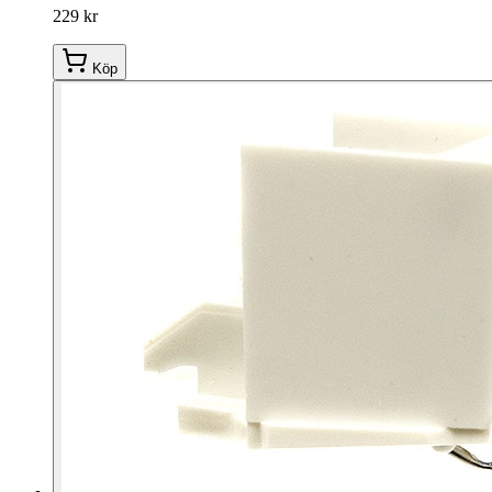
229 kr
Köp