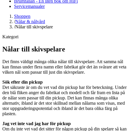
Brumfällan - En liten bok om HiFi
Servicemanualer
Shoppen
/
Nålar & nålvård
/
Nålar till skivspelare
Kategori
Nålar till skivspelare
Det finns väldigt många olika nålar till skivspelare. Att samma nål
kan finnas under flera namn eller fabrikat gör det än svårare att veta
vilken nål som passar till just din skivspelare.
Sök efter din pickup
Det säkraste är om du vet vad din pickup har för beteckning. Under
den blå fliken anger du fabrikat och modell och får fram en lista på
de nålar som passar till din pickup. Det kan finnas många olika
alternativ, ibland är det stor skillnad mellan nålarna som visas, med
stor uppgraderingspotential och ibland är det bara olika färg på
plasten.
Jag vet inte vad jag har för pickup
Om du inte vet vad det sitter för någon pickup på din spelare så kan