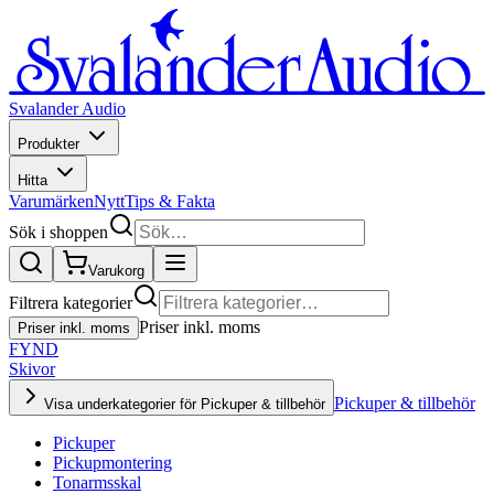
Svalander Audio
Produkter
Hitta
Varumärken
Nytt
Tips & Fakta
Sök i shoppen
Varukorg
Filtrera kategorier
Priser inkl. moms
Priser inkl. moms
FYND
Skivor
Pickuper & tillbehör
Visa underkategorier för Pickuper & tillbehör
Pickuper
Pickupmontering
Tonarmsskal