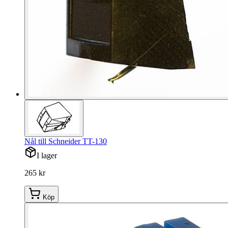
Nål till Schneider TT-130
I lager
265 kr
Köp