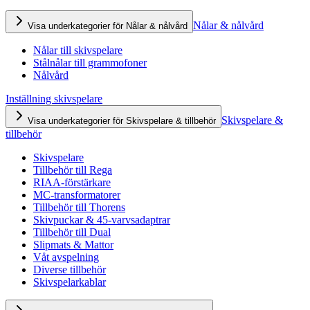
Nålar & nålvård
Visa underkategorier för Nålar & nålvård
Nålar till skivspelare
Stålnålar till grammofoner
Nålvård
Inställning skivspelare
Skivspelare &
Visa underkategorier för Skivspelare & tillbehör
tillbehör
Skivspelare
Tillbehör till Rega
RIAA-förstärkare
MC-transformatorer
Tillbehör till Thorens
Skivpuckar & 45-varvsadaptrar
Tillbehör till Dual
Slipmats & Mattor
Våt avspelning
Diverse tillbehör
Skivspelarkablar