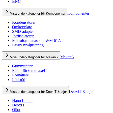
BNC
Komponenter
Visa underkategorier för Komponenter
Kondensatorer
Omkopplare
SMD-adapter
Jordisolatorer
Mikrofon Panasonic WM-61A
Passiv nivåjustering
Mekanik
Visa underkategorier för Mekanik
Gummifötter
Rattar för 6 mm axel
Rörhållare
Lödstöd
DeoxIT & oljor
Visa underkategorier för DeoxIT & oljor
Nano Liquid
DeoxIT
Oljor