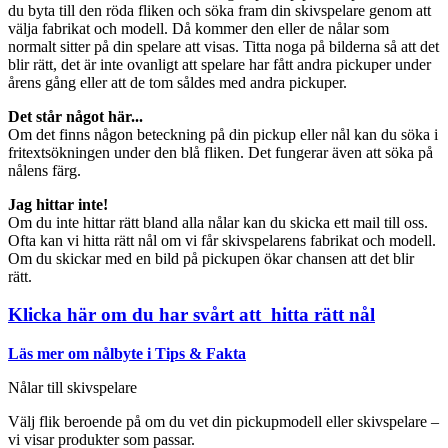
du byta till den röda fliken och söka fram din skivspelare genom att
välja fabrikat och modell. Då kommer den eller de nålar som
normalt sitter på din spelare att visas. Titta noga på bilderna så att det
blir rätt, det är inte ovanligt att spelare har fått andra pickuper under
årens gång eller att de tom såldes med andra pickuper.
Det står något här...
Om det finns någon beteckning på din pickup eller nål kan du söka i
fritextsökningen under den blå fliken. Det fungerar även att söka på
nålens färg.
Jag hittar inte!
Om du inte hittar rätt bland alla nålar kan du skicka ett mail till oss.
Ofta kan vi hitta rätt nål om vi får skivspelarens fabrikat och modell.
Om du skickar med en bild på pickupen ökar chansen att det blir
rätt.
Klicka här om du har svårt att hitta rätt nål
Läs mer om nålbyte i Tips & Fakta
Nålar till skivspelare
Välj flik beroende på om du vet din pickupmodell eller skivspelare –
vi visar produkter som passar.