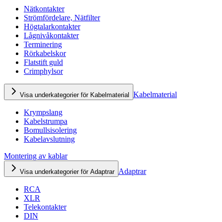
Nätkontakter
Strömfördelare, Nätfilter
Högtalarkontakter
Lågnivåkontakter
Terminering
Rörkabelskor
Flatstift guld
Crimphylsor
Kabelmaterial
Visa underkategorier för Kabelmaterial
Krympslang
Kabelstrumpa
Bomullsisolering
Kabelavslutning
Montering av kablar
Adaptrar
Visa underkategorier för Adaptrar
RCA
XLR
Telekontakter
DIN