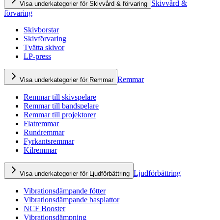
Skivvård &
Visa underkategorier för Skivvård & förvaring
förvaring
Skivborstar
Skivförvaring
Tvätta skivor
LP-press
Remmar
Visa underkategorier för Remmar
Remmar till skivspelare
Remmar till bandspelare
Remmar till projektorer
Flatremmar
Rundremmar
Fyrkantsremmar
Kilremmar
Ljudförbättring
Visa underkategorier för Ljudförbättring
Vibrationsdämpande fötter
Vibrationsdämpande basplattor
NCF Booster
Vibrationsdämpning