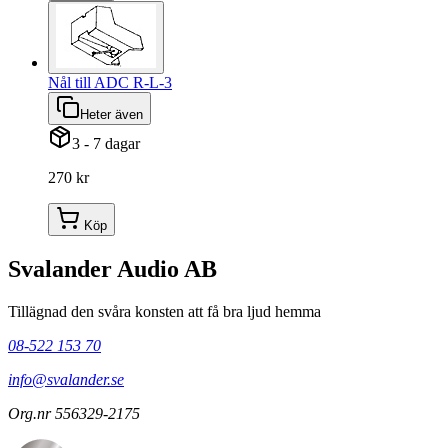
Nål till ADC R-L-3
Heter även
3 - 7 dagar
270 kr
Köp
Svalander Audio AB
Tillägnad den svåra konsten att få bra ljud hemma
08-522 153 70
info@svalander.se
Org.nr 556329-2175