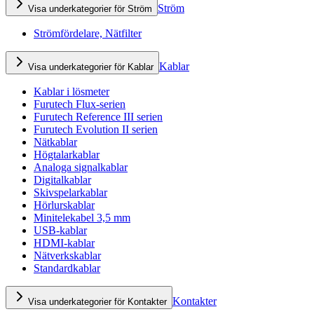
Ström
Visa underkategorier för Ström
Strömfördelare, Nätfilter
Kablar
Visa underkategorier för Kablar
Kablar i lösmeter
Furutech Flux-serien
Furutech Reference III serien
Furutech Evolution II serien
Nätkablar
Högtalarkablar
Analoga signalkablar
Digitalkablar
Skivspelarkablar
Hörlurskablar
Minitelekabel 3,5 mm
USB-kablar
HDMI-kablar
Nätverkskablar
Standardkablar
Kontakter
Visa underkategorier för Kontakter