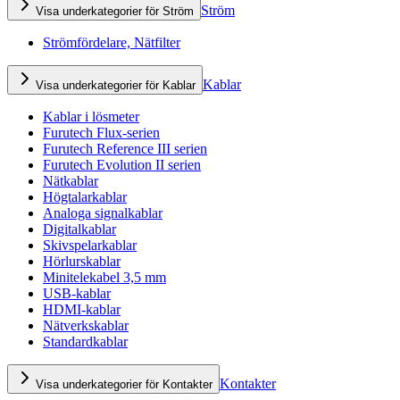
Ström
Visa underkategorier för Ström
Strömfördelare, Nätfilter
Kablar
Visa underkategorier för Kablar
Kablar i lösmeter
Furutech Flux-serien
Furutech Reference III serien
Furutech Evolution II serien
Nätkablar
Högtalarkablar
Analoga signalkablar
Digitalkablar
Skivspelarkablar
Hörlurskablar
Minitelekabel 3,5 mm
USB-kablar
HDMI-kablar
Nätverkskablar
Standardkablar
Kontakter
Visa underkategorier för Kontakter