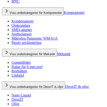
BNC
Komponenter
Visa underkategorier för Komponenter
Kondensatorer
Omkopplare
SMD-adapter
Jordisolatorer
Mikrofon Panasonic WM-61A
Passiv nivåjustering
Mekanik
Visa underkategorier för Mekanik
Gummifötter
Rattar för 6 mm axel
Rörhållare
Lödstöd
DeoxIT & oljor
Visa underkategorier för DeoxIT & oljor
Nano Liquid
DeoxIT
Oljor