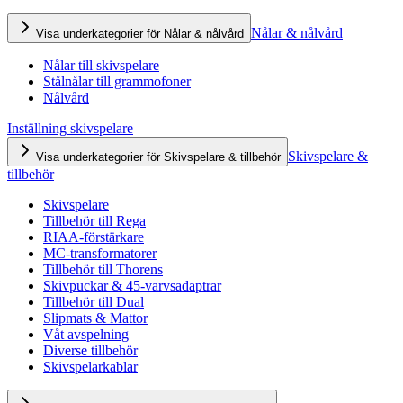
Nålar & nålvård
Visa underkategorier för Nålar & nålvård
Nålar till skivspelare
Stålnålar till grammofoner
Nålvård
Inställning skivspelare
Skivspelare &
Visa underkategorier för Skivspelare & tillbehör
tillbehör
Skivspelare
Tillbehör till Rega
RIAA-förstärkare
MC-transformatorer
Tillbehör till Thorens
Skivpuckar & 45-varvsadaptrar
Tillbehör till Dual
Slipmats & Mattor
Våt avspelning
Diverse tillbehör
Skivspelarkablar