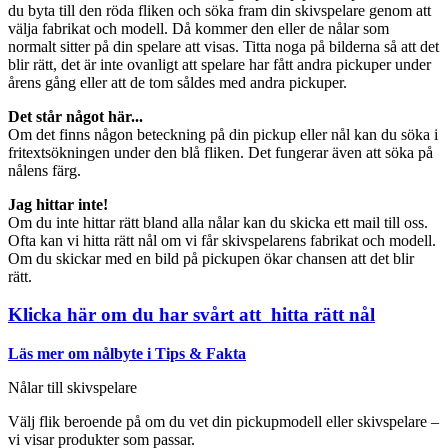
du byta till den röda fliken och söka fram din skivspelare genom att
välja fabrikat och modell. Då kommer den eller de nålar som
normalt sitter på din spelare att visas. Titta noga på bilderna så att det
blir rätt, det är inte ovanligt att spelare har fått andra pickuper under
årens gång eller att de tom såldes med andra pickuper.
Det står något här...
Om det finns någon beteckning på din pickup eller nål kan du söka i
fritextsökningen under den blå fliken. Det fungerar även att söka på
nålens färg.
Jag hittar inte!
Om du inte hittar rätt bland alla nålar kan du skicka ett mail till oss.
Ofta kan vi hitta rätt nål om vi får skivspelarens fabrikat och modell.
Om du skickar med en bild på pickupen ökar chansen att det blir
rätt.
Klicka här om du har svårt att hitta rätt nål
Läs mer om nålbyte i Tips & Fakta
Nålar till skivspelare
Välj flik beroende på om du vet din pickupmodell eller skivspelare –
vi visar produkter som passar.