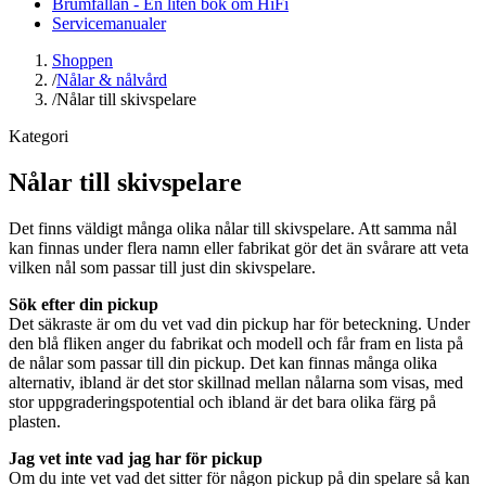
Brumfällan - En liten bok om HiFi
Servicemanualer
Shoppen
/
Nålar & nålvård
/
Nålar till skivspelare
Kategori
Nålar till skivspelare
Det finns väldigt många olika nålar till skivspelare. Att samma nål
kan finnas under flera namn eller fabrikat gör det än svårare att veta
vilken nål som passar till just din skivspelare.
Sök efter din pickup
Det säkraste är om du vet vad din pickup har för beteckning. Under
den blå fliken anger du fabrikat och modell och får fram en lista på
de nålar som passar till din pickup. Det kan finnas många olika
alternativ, ibland är det stor skillnad mellan nålarna som visas, med
stor uppgraderingspotential och ibland är det bara olika färg på
plasten.
Jag vet inte vad jag har för pickup
Om du inte vet vad det sitter för någon pickup på din spelare så kan