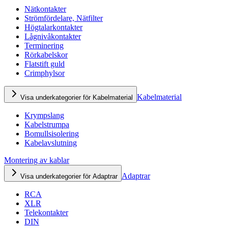
Nätkontakter
Strömfördelare, Nätfilter
Högtalarkontakter
Lågnivåkontakter
Terminering
Rörkabelskor
Flatstift guld
Crimphylsor
Kabelmaterial
Visa underkategorier för Kabelmaterial
Krympslang
Kabelstrumpa
Bomullsisolering
Kabelavslutning
Montering av kablar
Adaptrar
Visa underkategorier för Adaptrar
RCA
XLR
Telekontakter
DIN