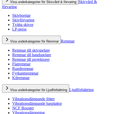
Skivvård &
Visa underkategorier för Skivvård & förvaring
förvaring
Skivborstar
Skivförvaring
Tvätta skivor
LP-press
Remmar
Visa underkategorier för Remmar
Remmar till skivspelare
Remmar till bandspelare
Remmar till projektorer
Flatremmar
Rundremmar
Fyrkantsremmar
Kilremmar
Ljudförbättring
Visa underkategorier för Ljudförbättring
Vibrationsdämpande fötter
Vibrationsdämpande basplattor
NCF Booster
Vibrationsdämpning