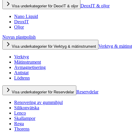
DeoxIT & oljor
Visa underkategorier för DeoxIT & oljor
Nano Liquid
DeoxIT
Oljor
Novus plastpolish
Verktyg & mätins
Visa underkategorier för Verktyg & mätinstrument
Verktyg
Mätinstrument
Avmagnetisering
Antistat
Lödtenn
Reservdelar
Visa underkategorier för Reservdelar
Renovering av gummihjul
Silikonvätska
Lenco
Skallampor
Rega
Thorens