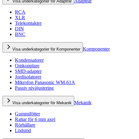
Adaptrar
Visa underkategorier för Adaptrar
RCA
XLR
Telekontakter
DIN
BNC
Komponenter
Visa underkategorier för Komponenter
Kondensatorer
Omkopplare
SMD-adapter
Jordisolatorer
Mikrofon Panasonic WM-61A
Passiv nivåjustering
Mekanik
Visa underkategorier för Mekanik
Gummifötter
Rattar för 6 mm axel
Rörhållare
Lödstöd