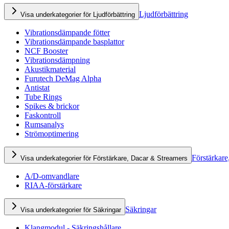
Ljudförbättring
Visa underkategorier för Ljudförbättring
Vibrationsdämpande fötter
Vibrationsdämpande basplattor
NCF Booster
Vibrationsdämpning
Akustikmaterial
Furutech DeMag Alpha
Antistat
Tube Rings
Spikes & brickor
Faskontroll
Rumsanalys
Strömoptimering
Förstärkare
Visa underkategorier för Förstärkare, Dacar & Streamers
A/D-omvandlare
RIAA-förstärkare
Säkringar
Visa underkategorier för Säkringar
Klangmodul - Säkringshållare