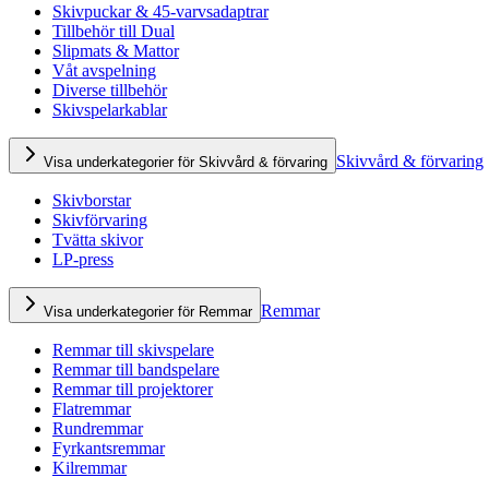
Skivpuckar & 45-varvsadaptrar
Tillbehör till Dual
Slipmats & Mattor
Våt avspelning
Diverse tillbehör
Skivspelarkablar
Skivvård & förvaring
Visa underkategorier för Skivvård & förvaring
Skivborstar
Skivförvaring
Tvätta skivor
LP-press
Remmar
Visa underkategorier för Remmar
Remmar till skivspelare
Remmar till bandspelare
Remmar till projektorer
Flatremmar
Rundremmar
Fyrkantsremmar
Kilremmar