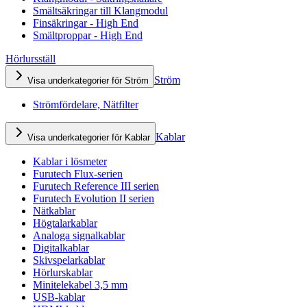
Smältsäkringar till Klangmodul
Finsäkringar - High End
Smältproppar - High End
Hörlursställ
Ström
Visa underkategorier för Ström
Strömfördelare, Nätfilter
Kablar
Visa underkategorier för Kablar
Kablar i lösmeter
Furutech Flux-serien
Furutech Reference III serien
Furutech Evolution II serien
Nätkablar
Högtalarkablar
Analoga signalkablar
Digitalkablar
Skivspelarkablar
Hörlurskablar
Minitelekabel 3,5 mm
USB-kablar