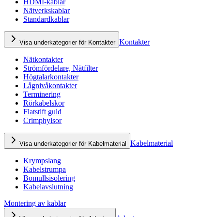
HDMI-kablar
Nätverkskablar
Standardkablar
Kontakter
Visa underkategorier för Kontakter
Nätkontakter
Strömfördelare, Nätfilter
Högtalarkontakter
Lågnivåkontakter
Terminering
Rörkabelskor
Flatstift guld
Crimphylsor
Kabelmaterial
Visa underkategorier för Kabelmaterial
Krympslang
Kabelstrumpa
Bomullsisolering
Kabelavslutning
Montering av kablar