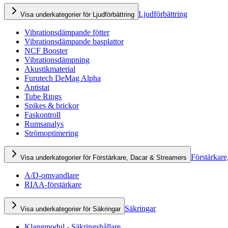
Ljudförbättring
Visa underkategorier för Ljudförbättring
Vibrationsdämpande fötter
Vibrationsdämpande basplattor
NCF Booster
Vibrationsdämpning
Akustikmaterial
Furutech DeMag Alpha
Antistat
Tube Rings
Spikes & brickor
Faskontroll
Rumsanalys
Strömoptimering
Förstärkare
Visa underkategorier för Förstärkare, Dacar & Streamers
A/D-omvandlare
RIAA-förstärkare
Säkringar
Visa underkategorier för Säkringar
Klangmodul - Säkringshållare