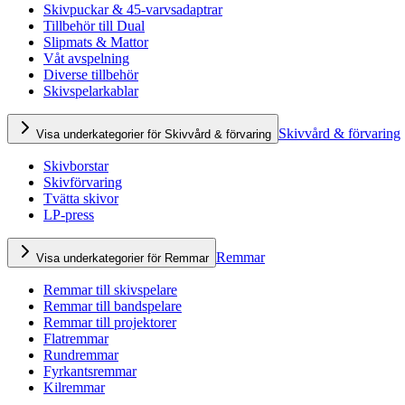
Skivpuckar & 45-varvsadaptrar
Tillbehör till Dual
Slipmats & Mattor
Våt avspelning
Diverse tillbehör
Skivspelarkablar
Skivvård & förvaring
Visa underkategorier för Skivvård & förvaring
Skivborstar
Skivförvaring
Tvätta skivor
LP-press
Remmar
Visa underkategorier för Remmar
Remmar till skivspelare
Remmar till bandspelare
Remmar till projektorer
Flatremmar
Rundremmar
Fyrkantsremmar
Kilremmar