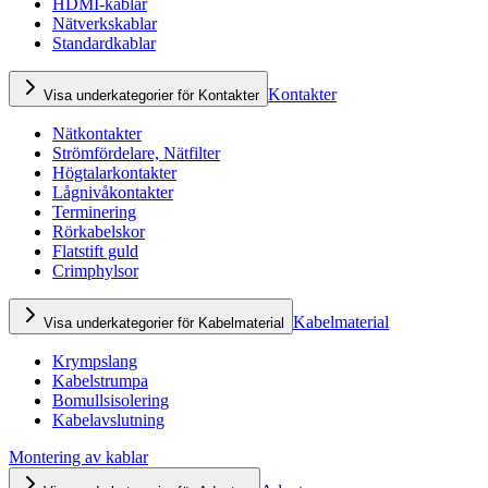
HDMI-kablar
Nätverkskablar
Standardkablar
Kontakter
Visa underkategorier för Kontakter
Nätkontakter
Strömfördelare, Nätfilter
Högtalarkontakter
Lågnivåkontakter
Terminering
Rörkabelskor
Flatstift guld
Crimphylsor
Kabelmaterial
Visa underkategorier för Kabelmaterial
Krympslang
Kabelstrumpa
Bomullsisolering
Kabelavslutning
Montering av kablar