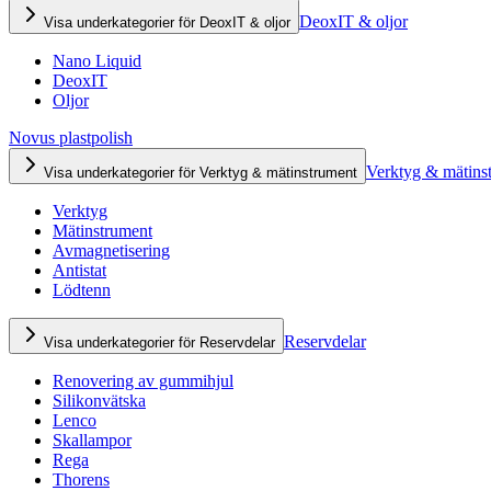
DeoxIT & oljor
Visa underkategorier för DeoxIT & oljor
Nano Liquid
DeoxIT
Oljor
Novus plastpolish
Verktyg & mätins
Visa underkategorier för Verktyg & mätinstrument
Verktyg
Mätinstrument
Avmagnetisering
Antistat
Lödtenn
Reservdelar
Visa underkategorier för Reservdelar
Renovering av gummihjul
Silikonvätska
Lenco
Skallampor
Rega
Thorens