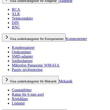
Adaptrar
Visa underkategorier för Adaptrar
RCA
XLR
Telekontakter
DIN
BNC
Komponenter
Visa underkategorier för Komponenter
Kondensatorer
Omkopplare
SMD-adapter
Jordisolatorer
Mikrofon Panasonic WM-61A
Passiv nivåjustering
Mekanik
Visa underkategorier för Mekanik
Gummifötter
Rattar för 6 mm axel
Rörhållare
Lödstöd