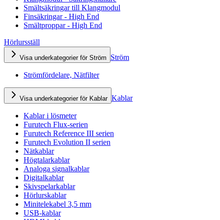
Smältsäkringar till Klangmodul
Finsäkringar - High End
Smältproppar - High End
Hörlursställ
Ström
Visa underkategorier för Ström
Strömfördelare, Nätfilter
Kablar
Visa underkategorier för Kablar
Kablar i lösmeter
Furutech Flux-serien
Furutech Reference III serien
Furutech Evolution II serien
Nätkablar
Högtalarkablar
Analoga signalkablar
Digitalkablar
Skivspelarkablar
Hörlurskablar
Minitelekabel 3,5 mm
USB-kablar