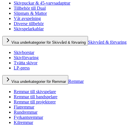
Skivpuckar & 45-varvsadaptrar
Tillbehör till Dual
Slipmats & Mattor
Våt avspelning
Diverse tillbehör
Skivspelarkablar
Skivvård & förvaring
Visa underkategorier för Skivvård & förvaring
Skivborstar
Skivförvaring
Tvätta skivor
LP-press
Remmar
Visa underkategorier för Remmar
Remmar till skivspelare
Remmar till bandspelare
Remmar till projektorer
Flatremmar
Rundremmar
Fyrkantsremmar
Kilremmar