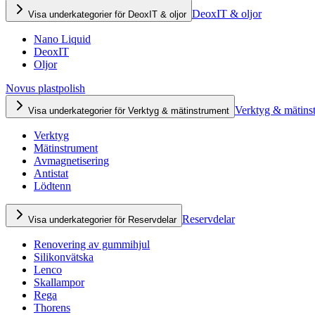
DeoxIT & oljor
Visa underkategorier för DeoxIT & oljor
Nano Liquid
DeoxIT
Oljor
Novus plastpolish
Verktyg & mätins
Visa underkategorier för Verktyg & mätinstrument
Verktyg
Mätinstrument
Avmagnetisering
Antistat
Lödtenn
Reservdelar
Visa underkategorier för Reservdelar
Renovering av gummihjul
Silikonvätska
Lenco
Skallampor
Rega
Thorens