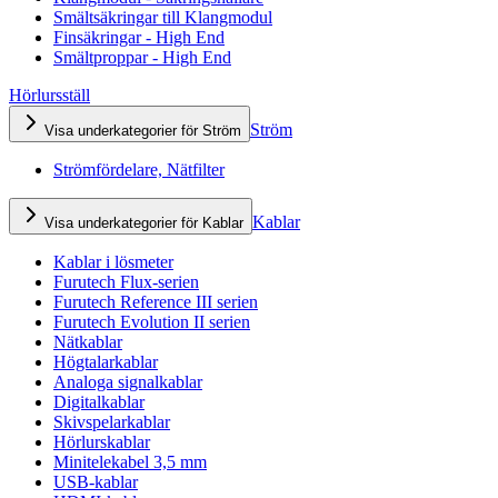
Smältsäkringar till Klangmodul
Finsäkringar - High End
Smältproppar - High End
Hörlursställ
Ström
Visa underkategorier för Ström
Strömfördelare, Nätfilter
Kablar
Visa underkategorier för Kablar
Kablar i lösmeter
Furutech Flux-serien
Furutech Reference III serien
Furutech Evolution II serien
Nätkablar
Högtalarkablar
Analoga signalkablar
Digitalkablar
Skivspelarkablar
Hörlurskablar
Minitelekabel 3,5 mm
USB-kablar