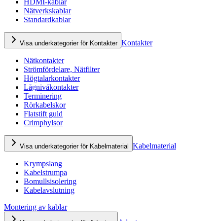
HDMI-kablar
Nätverkskablar
Standardkablar
Kontakter
Visa underkategorier för Kontakter
Nätkontakter
Strömfördelare, Nätfilter
Högtalarkontakter
Lågnivåkontakter
Terminering
Rörkabelskor
Flatstift guld
Crimphylsor
Kabelmaterial
Visa underkategorier för Kabelmaterial
Krympslang
Kabelstrumpa
Bomullsisolering
Kabelavslutning
Montering av kablar