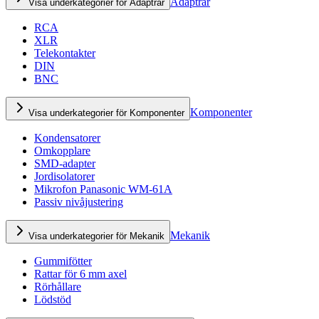
Adaptrar
Visa underkategorier för Adaptrar
RCA
XLR
Telekontakter
DIN
BNC
Komponenter
Visa underkategorier för Komponenter
Kondensatorer
Omkopplare
SMD-adapter
Jordisolatorer
Mikrofon Panasonic WM-61A
Passiv nivåjustering
Mekanik
Visa underkategorier för Mekanik
Gummifötter
Rattar för 6 mm axel
Rörhållare
Lödstöd