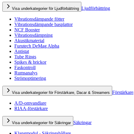
Ljudförbättring
Visa underkategorier för Ljudförbättring
Vibrationsdämpande fötter
Vibrationsdämpande basplattor
NCF Booster
Vibrationsdämpning
Akustikmaterial
Furutech DeMag Alpha
Antistat
Tube Rings
Spikes & brickor
Faskontroll
Rumsanalys
Strömoptimering
Förstärkare
Visa underkategorier för Förstärkare, Dacar & Streamers
A/D-omvandlare
RIAA-förstärkare
Säkringar
Visa underkategorier för Säkringar
Klangmodul - Säkringshållare