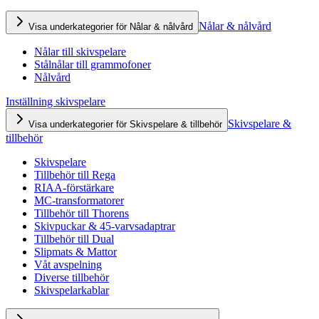
Nålar & nålvård
Visa underkategorier för Nålar & nålvård
Nålar till skivspelare
Stålnålar till grammofoner
Nålvård
Inställning skivspelare
Skivspelare &
Visa underkategorier för Skivspelare & tillbehör
tillbehör
Skivspelare
Tillbehör till Rega
RIAA-förstärkare
MC-transformatorer
Tillbehör till Thorens
Skivpuckar & 45-varvsadaptrar
Tillbehör till Dual
Slipmats & Mattor
Våt avspelning
Diverse tillbehör
Skivspelarkablar