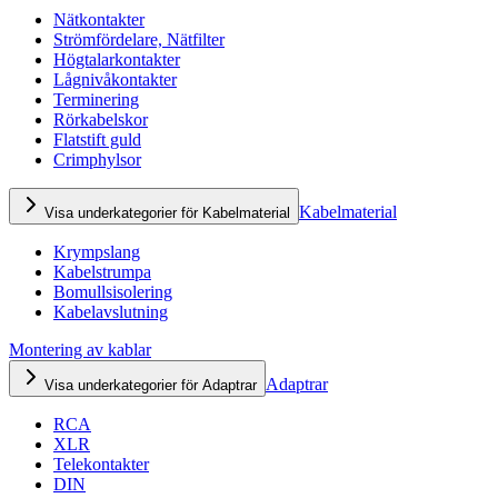
Nätkontakter
Strömfördelare, Nätfilter
Högtalarkontakter
Lågnivåkontakter
Terminering
Rörkabelskor
Flatstift guld
Crimphylsor
Kabelmaterial
Visa underkategorier för Kabelmaterial
Krympslang
Kabelstrumpa
Bomullsisolering
Kabelavslutning
Montering av kablar
Adaptrar
Visa underkategorier för Adaptrar
RCA
XLR
Telekontakter
DIN