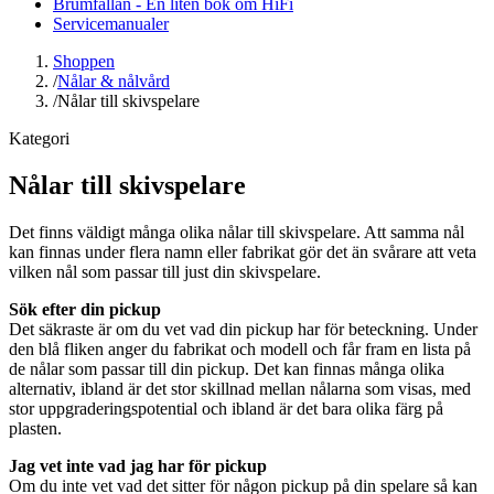
Brumfällan - En liten bok om HiFi
Servicemanualer
Shoppen
/
Nålar & nålvård
/
Nålar till skivspelare
Kategori
Nålar till skivspelare
Det finns väldigt många olika nålar till skivspelare. Att samma nål
kan finnas under flera namn eller fabrikat gör det än svårare att veta
vilken nål som passar till just din skivspelare.
Sök efter din pickup
Det säkraste är om du vet vad din pickup har för beteckning. Under
den blå fliken anger du fabrikat och modell och får fram en lista på
de nålar som passar till din pickup. Det kan finnas många olika
alternativ, ibland är det stor skillnad mellan nålarna som visas, med
stor uppgraderingspotential och ibland är det bara olika färg på
plasten.
Jag vet inte vad jag har för pickup
Om du inte vet vad det sitter för någon pickup på din spelare så kan