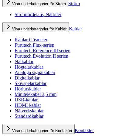
Ström
Visa underkategorier för Ström
Strömfördelare, Nätfilter
Kablar
Visa underkategorier för Kablar
Kablar i lösmeter
Furutech Flux-serien
Furutech Reference III serien
Furutech Evolution II serien
Nätkablar
Högtalarkablar
Analoga signalkablar
Digitalkablar
Skivspelarkablar
Hörlurskablar
Minitelekabel 3,5 mm
USB-kablar
HDMI-kablar
Nätverkskablar
Standardkablar
Kontakter
Visa underkategorier för Kontakter