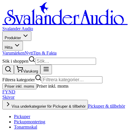
Svalander Audio
Produkter
Hitta
Varumärken
Nytt
Tips & Fakta
Sök i shoppen
Varukorg
Filtrera kategorier
Priser inkl. moms
Priser inkl. moms
FYND
Skivor
Pickuper & tillbehör
Visa underkategorier för Pickuper & tillbehör
Pickuper
Pickupmontering
Tonarmsskal