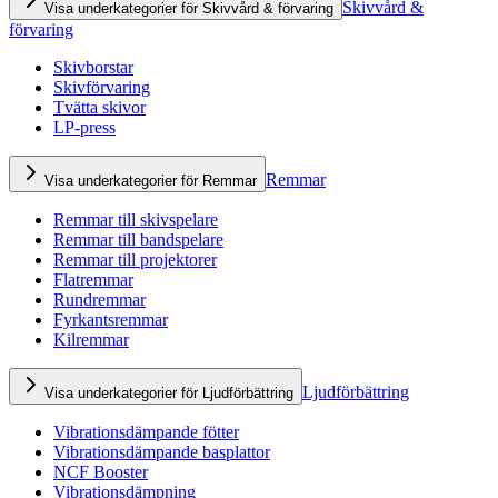
Skivvård &
Visa underkategorier för Skivvård & förvaring
förvaring
Skivborstar
Skivförvaring
Tvätta skivor
LP-press
Remmar
Visa underkategorier för Remmar
Remmar till skivspelare
Remmar till bandspelare
Remmar till projektorer
Flatremmar
Rundremmar
Fyrkantsremmar
Kilremmar
Ljudförbättring
Visa underkategorier för Ljudförbättring
Vibrationsdämpande fötter
Vibrationsdämpande basplattor
NCF Booster
Vibrationsdämpning