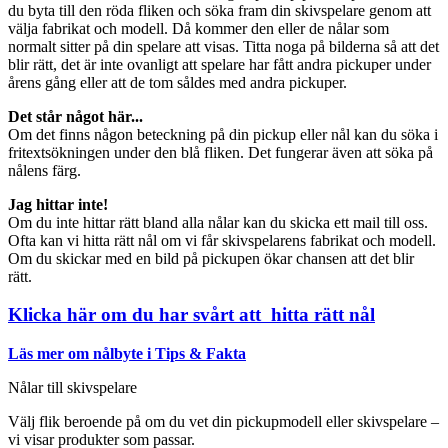
du byta till den röda fliken och söka fram din skivspelare genom att
välja fabrikat och modell. Då kommer den eller de nålar som
normalt sitter på din spelare att visas. Titta noga på bilderna så att det
blir rätt, det är inte ovanligt att spelare har fått andra pickuper under
årens gång eller att de tom såldes med andra pickuper.
Det står något här...
Om det finns någon beteckning på din pickup eller nål kan du söka i
fritextsökningen under den blå fliken. Det fungerar även att söka på
nålens färg.
Jag hittar inte!
Om du inte hittar rätt bland alla nålar kan du skicka ett mail till oss.
Ofta kan vi hitta rätt nål om vi får skivspelarens fabrikat och modell.
Om du skickar med en bild på pickupen ökar chansen att det blir
rätt.
Klicka här om du har svårt att hitta rätt nål
Läs mer om nålbyte i Tips & Fakta
Nålar till skivspelare
Välj flik beroende på om du vet din pickupmodell eller skivspelare –
vi visar produkter som passar.