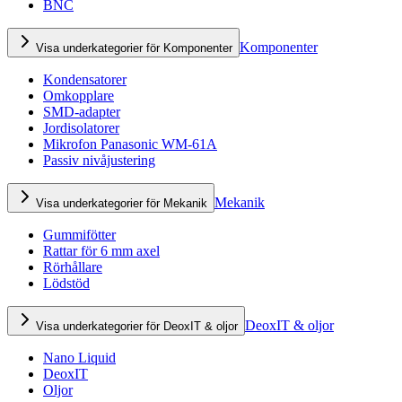
BNC
Komponenter
Visa underkategorier för Komponenter
Kondensatorer
Omkopplare
SMD-adapter
Jordisolatorer
Mikrofon Panasonic WM-61A
Passiv nivåjustering
Mekanik
Visa underkategorier för Mekanik
Gummifötter
Rattar för 6 mm axel
Rörhållare
Lödstöd
DeoxIT & oljor
Visa underkategorier för DeoxIT & oljor
Nano Liquid
DeoxIT
Oljor