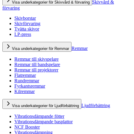
Skivvård &
Visa underkategorier för Skivvård & förvaring
förvaring
Skivborstar
Skivförvaring
Tvätta skivor
LP-press
Remmar
Visa underkategorier för Remmar
Remmar till skivspelare
Remmar till bandspelare
Remmar till projektorer
Flatremmar
Rundremmar
Fyrkantsremmar
Kilremmar
Ljudförbättring
Visa underkategorier för Ljudförbättring
Vibrationsdämpande fötter
Vibrationsdämpande basplattor
NCF Booster
Vibrationsdämpning