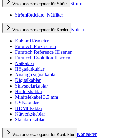
Ström
Visa underkategorier för Ström
Strömfördelare, Nätfilter
Kablar
Visa underkategorier för Kablar
Kablar i lösmeter
Furutech Flux-serien
Furutech Reference III serien
Furutech Evolution II serien
Nätkablar
Högtalarkablar
Analoga signalkablar
Digitalkablar
Skivspelarkablar
Hörlurskablar
Minitelekabel 3,5 mm
USB-kablar
HDMI-kablar
Nätverkskablar
Standardkablar
Kontakter
Visa underkategorier för Kontakter