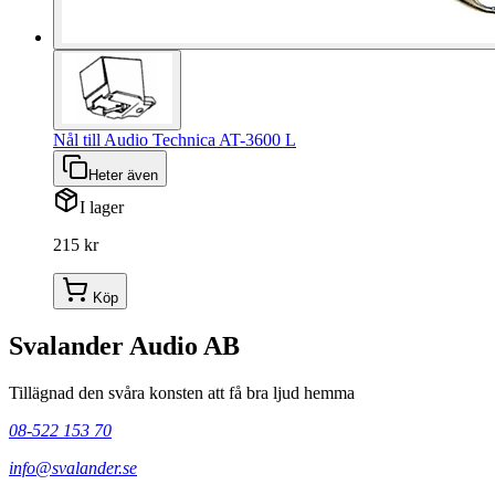
Nål till Audio Technica AT-3600 L
Heter även
I lager
215 kr
Köp
Svalander Audio AB
Tillägnad den svåra konsten att få bra ljud hemma
08-522 153 70
info@svalander.se