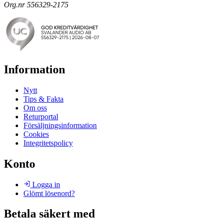
Org.nr 556329-2175
Information
Nytt
Tips & Fakta
Om oss
Returportal
Försäljningsinformation
Cookies
Integritetspolicy
Konto
Logga in
Glömt lösenord?
Betala säkert med