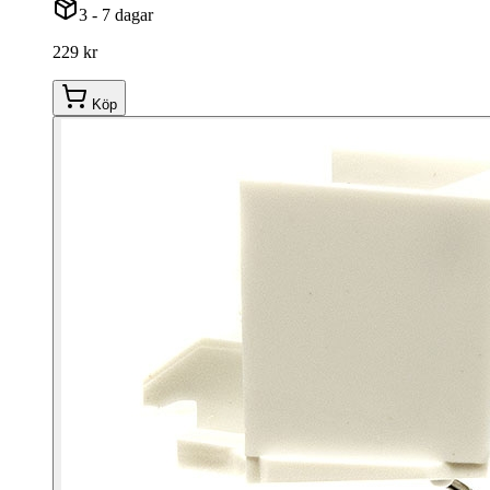
3 - 7 dagar
229 kr
Köp