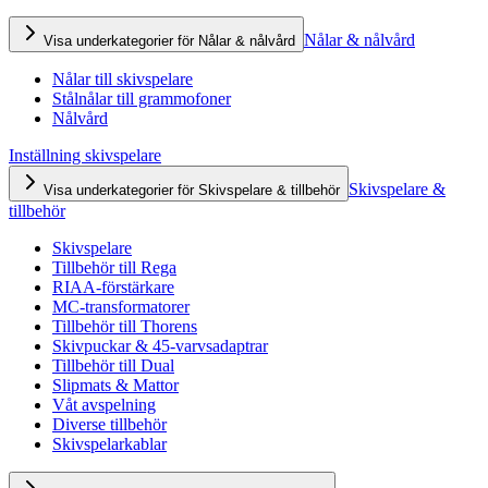
Nålar & nålvård
Visa underkategorier för Nålar & nålvård
Nålar till skivspelare
Stålnålar till grammofoner
Nålvård
Inställning skivspelare
Skivspelare &
Visa underkategorier för Skivspelare & tillbehör
tillbehör
Skivspelare
Tillbehör till Rega
RIAA-förstärkare
MC-transformatorer
Tillbehör till Thorens
Skivpuckar & 45-varvsadaptrar
Tillbehör till Dual
Slipmats & Mattor
Våt avspelning
Diverse tillbehör
Skivspelarkablar