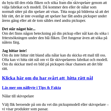
du byta till den röda fliken och söka fram din skivspelare genom att
välja fabrikat och modell. Då kommer den eller de nålar som
normalt sitter på din spelare att visas. Titta noga på bilderna så att det
blir rätt, det är inte ovanligt att spelare har fått andra pickuper under
årens gång eller att de tom såldes med andra pickuper.
Det står något här...
Om det finns någon beteckning på din pickup eller nål kan du söka i
fritextsökningen under den blå fliken. Det fungerar även att söka på
nålens färg.
Jag hittar inte!
Om du inte hittar rätt bland alla nålar kan du skicka ett mail till oss.
Ofta kan vi hitta rätt nål om vi får skivspelarens fabrikat och modell.
Om du skickar med en bild på pickupen ökar chansen att det blir
rätt.
Klicka här om du har svårt att hitta rätt nål
Läs mer om nålbyte i Tips & Fakta
Nålar till skivspelare
Välj flik beroende på om du vet din pickupmodell eller skivspelare –
vi visar produkter som passar.