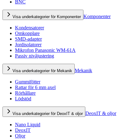
BNC
Komponenter
Visa underkategorier för Komponenter
Kondensatorer
Omkopplare
SMD-adapter
Jordisolatorer
Mikrofon Panasonic WM-61A
Passiv nivåjustering
Mekanik
Visa underkategorier för Mekanik
Gummifötter
Rattar för 6 mm axel
Rörhållare
Lödstöd
DeoxIT & oljor
Visa underkategorier för DeoxIT & oljor
Nano Liquid
DeoxIT
Oljor