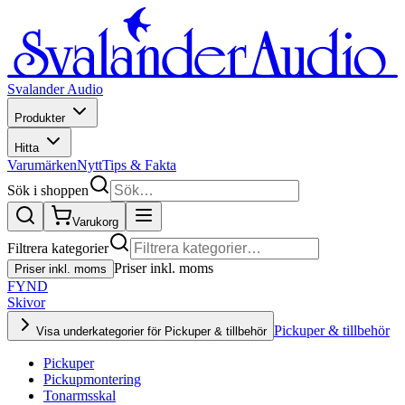
Svalander Audio
Produkter
Hitta
Varumärken
Nytt
Tips & Fakta
Sök i shoppen
Varukorg
Filtrera kategorier
Priser inkl. moms
Priser inkl. moms
FYND
Skivor
Pickuper & tillbehör
Visa underkategorier för Pickuper & tillbehör
Pickuper
Pickupmontering
Tonarmsskal