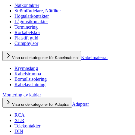
Nätkontakter
Strömfördelare, Nätfilter
Högtalarkontakter
Lågnivåkontakter
Terminering
Rörkabelskor
Flatstift guld
Crimphylsor
Kabelmaterial
Visa underkategorier för Kabelmaterial
Krympslang
Kabelstrumpa
Bomullsisolering
Kabelavslutning
Montering av kablar
Adaptrar
Visa underkategorier för Adaptrar
RCA
XLR
Telekontakter
DIN