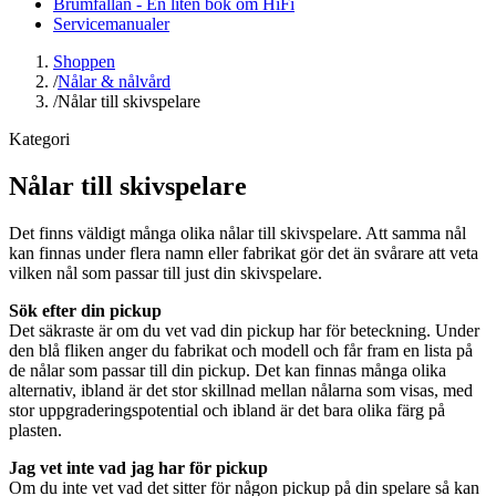
Brumfällan - En liten bok om HiFi
Servicemanualer
Shoppen
/
Nålar & nålvård
/
Nålar till skivspelare
Kategori
Nålar till skivspelare
Det finns väldigt många olika nålar till skivspelare. Att samma nål
kan finnas under flera namn eller fabrikat gör det än svårare att veta
vilken nål som passar till just din skivspelare.
Sök efter din pickup
Det säkraste är om du vet vad din pickup har för beteckning. Under
den blå fliken anger du fabrikat och modell och får fram en lista på
de nålar som passar till din pickup. Det kan finnas många olika
alternativ, ibland är det stor skillnad mellan nålarna som visas, med
stor uppgraderingspotential och ibland är det bara olika färg på
plasten.
Jag vet inte vad jag har för pickup
Om du inte vet vad det sitter för någon pickup på din spelare så kan