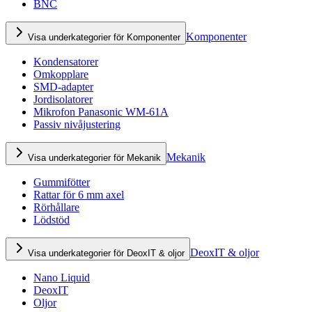
BNC
Komponenter
Visa underkategorier för Komponenter
Kondensatorer
Omkopplare
SMD-adapter
Jordisolatorer
Mikrofon Panasonic WM-61A
Passiv nivåjustering
Mekanik
Visa underkategorier för Mekanik
Gummifötter
Rattar för 6 mm axel
Rörhållare
Lödstöd
DeoxIT & oljor
Visa underkategorier för DeoxIT & oljor
Nano Liquid
DeoxIT
Oljor