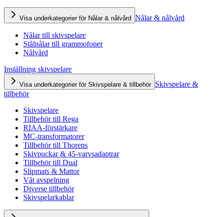
Nålar & nålvård
Visa underkategorier för Nålar & nålvård
Nålar till skivspelare
Stålnålar till grammofoner
Nålvård
Inställning skivspelare
Skivspelare &
Visa underkategorier för Skivspelare & tillbehör
tillbehör
Skivspelare
Tillbehör till Rega
RIAA-förstärkare
MC-transformatorer
Tillbehör till Thorens
Skivpuckar & 45-varvsadaptrar
Tillbehör till Dual
Slipmats & Mattor
Våt avspelning
Diverse tillbehör
Skivspelarkablar