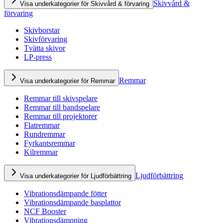
Skivvård &
Visa underkategorier för Skivvård & förvaring
förvaring
Skivborstar
Skivförvaring
Tvätta skivor
LP-press
Remmar
Visa underkategorier för Remmar
Remmar till skivspelare
Remmar till bandspelare
Remmar till projektorer
Flatremmar
Rundremmar
Fyrkantsremmar
Kilremmar
Ljudförbättring
Visa underkategorier för Ljudförbättring
Vibrationsdämpande fötter
Vibrationsdämpande basplattor
NCF Booster
Vibrationsdämpning