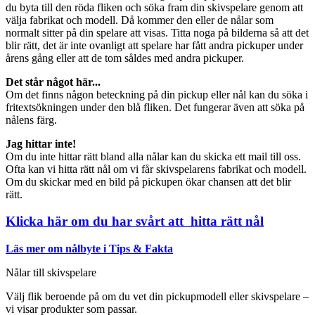
du byta till den röda fliken och söka fram din skivspelare genom att
välja fabrikat och modell. Då kommer den eller de nålar som
normalt sitter på din spelare att visas. Titta noga på bilderna så att det
blir rätt, det är inte ovanligt att spelare har fått andra pickuper under
årens gång eller att de tom såldes med andra pickuper.
Det står något här...
Om det finns någon beteckning på din pickup eller nål kan du söka i
fritextsökningen under den blå fliken. Det fungerar även att söka på
nålens färg.
Jag hittar inte!
Om du inte hittar rätt bland alla nålar kan du skicka ett mail till oss.
Ofta kan vi hitta rätt nål om vi får skivspelarens fabrikat och modell.
Om du skickar med en bild på pickupen ökar chansen att det blir
rätt.
Klicka här om du har svårt att hitta rätt nål
Läs mer om nålbyte i Tips & Fakta
Nålar till skivspelare
Välj flik beroende på om du vet din pickupmodell eller skivspelare –
vi visar produkter som passar.