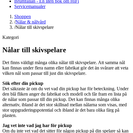
Brumfällan - En liten bok om HiFi
Servicemanualer
Shoppen
/
Nålar & nålvård
/
Nålar till skivspelare
Kategori
Nålar till skivspelare
Det finns väldigt många olika nålar till skivspelare. Att samma nål
kan finnas under flera namn eller fabrikat gör det än svårare att veta
vilken nål som passar till just din skivspelare.
Sök efter din pickup
Det säkraste är om du vet vad din pickup har för beteckning. Under
den blå fliken anger du fabrikat och modell och får fram en lista på
de nålar som passar till din pickup. Det kan finnas många olika
alternativ, ibland är det stor skillnad mellan nålarna som visas, med
stor uppgraderingspotential och ibland är det bara olika färg på
plasten.
Jag vet inte vad jag har för pickup
Om du inte vet vad det sitter för någon pickup på din spelare så kan