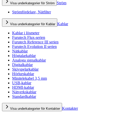
Ström
Visa underkategorier för Ström
Strömfördelare, Nätfilter
Kablar
Visa underkategorier för Kablar
Kablar i lösmeter
Furutech Flux-serien
Furutech Reference III serien
Furutech Evolution II serien
Nätkablar
Högtalarkablar
Analoga signalkablar
Digitalkablar
Skivspelarkablar
Hörlurskablar
Minitelekabel 3,5 mm
USB-kablar
HDMI-kablar
Nätverkskablar
Standardkablar
Kontakter
Visa underkategorier för Kontakter