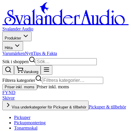
Svalander Audio
Produkter
Hitta
Varumärken
Nytt
Tips & Fakta
Sök i shoppen
Varukorg
Filtrera kategorier
Priser inkl. moms
Priser inkl. moms
FYND
Skivor
Pickuper & tillbehör
Visa underkategorier för Pickuper & tillbehör
Pickuper
Pickupmontering
Tonarmsskal