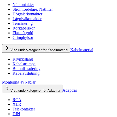
Nätkontakter
Strömfördelare, Nätfilter
Högtalarkontakter
Lågnivåkontakter
Terminering
Rörkabelskor
Flatstift guld
Crimphylsor
Kabelmaterial
Visa underkategorier för Kabelmaterial
Krympslang
Kabelstrumpa
Bomullsisolering
Kabelavslutning
Montering av kablar
Adaptrar
Visa underkategorier för Adaptrar
RCA
XLR
Telekontakter
DIN