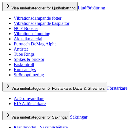
Ljudförbättring
Visa underkategorier för Ljudförbättring
Vibrationsdämpande fötter
Vibrationsdämpande basplattor
NCF Booster
Vibrationsdämpning
Akustikmaterial
Furutech DeMag Alpha
Antistat
Tube Rings
Spikes & brickor
Faskontroll
Rumsanalys
Strömoptimering
Förstärkare
Visa underkategorier för Förstärkare, Dacar & Streamers
A/D-omvandlare
RIAA-förstärkare
Säkringar
Visa underkategorier för Säkringar
Klangmodul - Säkringshållare