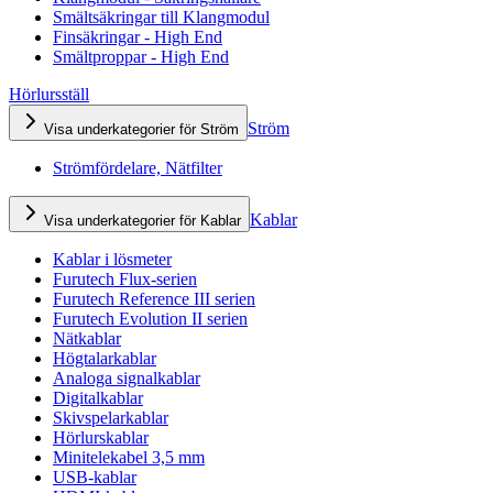
Smältsäkringar till Klangmodul
Finsäkringar - High End
Smältproppar - High End
Hörlursställ
Ström
Visa underkategorier för Ström
Strömfördelare, Nätfilter
Kablar
Visa underkategorier för Kablar
Kablar i lösmeter
Furutech Flux-serien
Furutech Reference III serien
Furutech Evolution II serien
Nätkablar
Högtalarkablar
Analoga signalkablar
Digitalkablar
Skivspelarkablar
Hörlurskablar
Minitelekabel 3,5 mm
USB-kablar