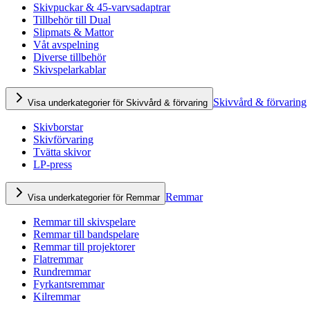
Skivpuckar & 45-varvsadaptrar
Tillbehör till Dual
Slipmats & Mattor
Våt avspelning
Diverse tillbehör
Skivspelarkablar
Skivvård & förvaring
Visa underkategorier för Skivvård & förvaring
Skivborstar
Skivförvaring
Tvätta skivor
LP-press
Remmar
Visa underkategorier för Remmar
Remmar till skivspelare
Remmar till bandspelare
Remmar till projektorer
Flatremmar
Rundremmar
Fyrkantsremmar
Kilremmar