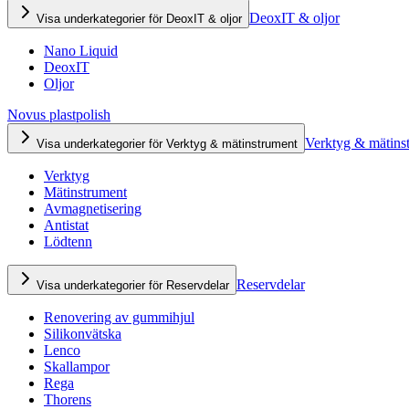
DeoxIT & oljor
Visa underkategorier för DeoxIT & oljor
Nano Liquid
DeoxIT
Oljor
Novus plastpolish
Verktyg & mätins
Visa underkategorier för Verktyg & mätinstrument
Verktyg
Mätinstrument
Avmagnetisering
Antistat
Lödtenn
Reservdelar
Visa underkategorier för Reservdelar
Renovering av gummihjul
Silikonvätska
Lenco
Skallampor
Rega
Thorens