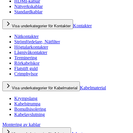
HDMI-kablar
Nätverkskablar
Standardkablar
Kontakter
Visa underkategorier för Kontakter
Nätkontakter
Strömfördelare, Nätfilter
Högtalarkontakter
Lågnivåkontakter
Terminering
Rörkabelskor
Flatstift guld
Crimphylsor
Kabelmaterial
Visa underkategorier för Kabelmaterial
Krympslang
Kabelstrumpa
Bomullsisolering
Kabelavslutning
Montering av kablar