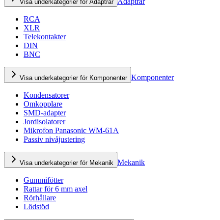
Adaptrar
Visa underkategorier för Adaptrar
RCA
XLR
Telekontakter
DIN
BNC
Komponenter
Visa underkategorier för Komponenter
Kondensatorer
Omkopplare
SMD-adapter
Jordisolatorer
Mikrofon Panasonic WM-61A
Passiv nivåjustering
Mekanik
Visa underkategorier för Mekanik
Gummifötter
Rattar för 6 mm axel
Rörhållare
Lödstöd