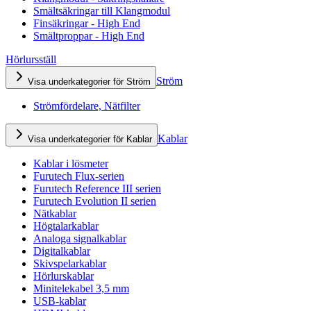
Smältsäkringar till Klangmodul
Finsäkringar - High End
Smältproppar - High End
Hörlursställ
Ström
Visa underkategorier för Ström
Strömfördelare, Nätfilter
Kablar
Visa underkategorier för Kablar
Kablar i lösmeter
Furutech Flux-serien
Furutech Reference III serien
Furutech Evolution II serien
Nätkablar
Högtalarkablar
Analoga signalkablar
Digitalkablar
Skivspelarkablar
Hörlurskablar
Minitelekabel 3,5 mm
USB-kablar