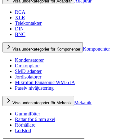
Adaptrar
Visa underkategorier för Adaptrar
RCA
XLR
Telekontakter
DIN
BNC
Komponenter
Visa underkategorier för Komponenter
Kondensatorer
Omkopplare
SMD-adapter
Jordisolatorer
Mikrofon Panasonic WM-61A
Passiv nivåjustering
Mekanik
Visa underkategorier för Mekanik
Gummifötter
Rattar för 6 mm axel
Rörhållare
Lödstöd