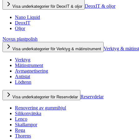
DeoxIT & oljor
Visa underkategorier för DeoxIT & oljor
Nano Liquid
DeoxIT
Oljor
Novus plastpolish
Verktyg & mätins
Visa underkategorier för Verktyg & mätinstrument
Verktyg
Mätinstrument
Avmagnetisering
Antistat
Lödtenn
Reservdelar
Visa underkategorier för Reservdelar
Renovering av gummihjul
Silikonvätska
Lenco
Skallampor
Rega
Thorens