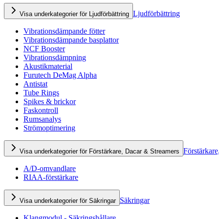
Ljudförbättring
Visa underkategorier för Ljudförbättring
Vibrationsdämpande fötter
Vibrationsdämpande basplattor
NCF Booster
Vibrationsdämpning
Akustikmaterial
Furutech DeMag Alpha
Antistat
Tube Rings
Spikes & brickor
Faskontroll
Rumsanalys
Strömoptimering
Förstärkare
Visa underkategorier för Förstärkare, Dacar & Streamers
A/D-omvandlare
RIAA-förstärkare
Säkringar
Visa underkategorier för Säkringar
Klangmodul - Säkringshållare