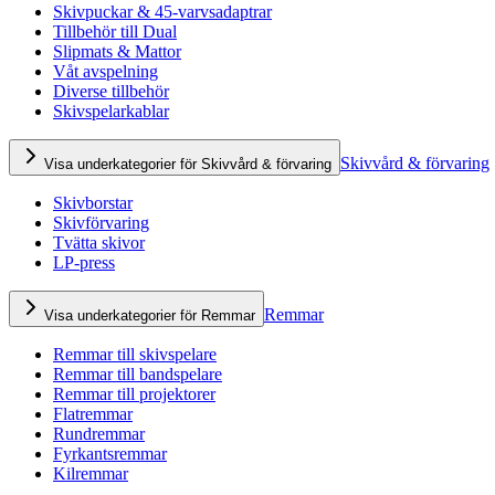
Skivpuckar & 45-varvsadaptrar
Tillbehör till Dual
Slipmats & Mattor
Våt avspelning
Diverse tillbehör
Skivspelarkablar
Skivvård & förvaring
Visa underkategorier för Skivvård & förvaring
Skivborstar
Skivförvaring
Tvätta skivor
LP-press
Remmar
Visa underkategorier för Remmar
Remmar till skivspelare
Remmar till bandspelare
Remmar till projektorer
Flatremmar
Rundremmar
Fyrkantsremmar
Kilremmar