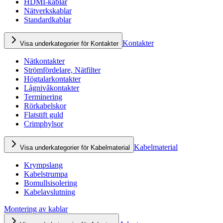
HDMI-kablar
Nätverkskablar
Standardkablar
Kontakter
Visa underkategorier för Kontakter
Nätkontakter
Strömfördelare, Nätfilter
Högtalarkontakter
Lågnivåkontakter
Terminering
Rörkabelskor
Flatstift guld
Crimphylsor
Kabelmaterial
Visa underkategorier för Kabelmaterial
Krympslang
Kabelstrumpa
Bomullsisolering
Kabelavslutning
Montering av kablar