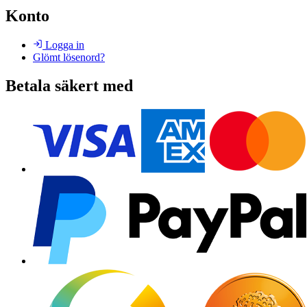
Konto
Logga in
Glömt lösenord?
Betala säkert med