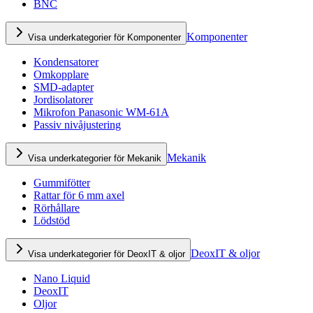
BNC
Komponenter
Visa underkategorier för Komponenter
Kondensatorer
Omkopplare
SMD-adapter
Jordisolatorer
Mikrofon Panasonic WM-61A
Passiv nivåjustering
Mekanik
Visa underkategorier för Mekanik
Gummifötter
Rattar för 6 mm axel
Rörhållare
Lödstöd
DeoxIT & oljor
Visa underkategorier för DeoxIT & oljor
Nano Liquid
DeoxIT
Oljor