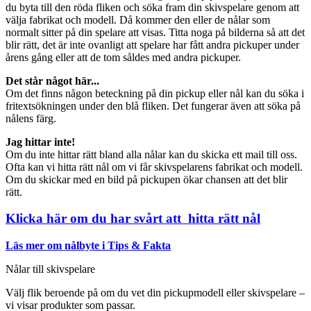
du byta till den röda fliken och söka fram din skivspelare genom att
välja fabrikat och modell. Då kommer den eller de nålar som
normalt sitter på din spelare att visas. Titta noga på bilderna så att det
blir rätt, det är inte ovanligt att spelare har fått andra pickuper under
årens gång eller att de tom såldes med andra pickuper.
Det står något här...
Om det finns någon beteckning på din pickup eller nål kan du söka i
fritextsökningen under den blå fliken. Det fungerar även att söka på
nålens färg.
Jag hittar inte!
Om du inte hittar rätt bland alla nålar kan du skicka ett mail till oss.
Ofta kan vi hitta rätt nål om vi får skivspelarens fabrikat och modell.
Om du skickar med en bild på pickupen ökar chansen att det blir
rätt.
Klicka här om du har svårt att hitta rätt nål
Läs mer om nålbyte i Tips & Fakta
Nålar till skivspelare
Välj flik beroende på om du vet din pickupmodell eller skivspelare –
vi visar produkter som passar.