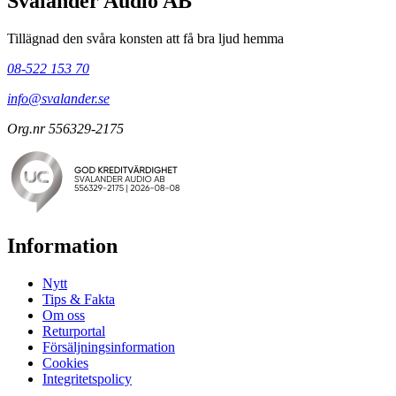
Svalander Audio AB
Tillägnad den svåra konsten att få bra ljud hemma
08-522 153 70
info@svalander.se
Org.nr 556329-2175
Information
Nytt
Tips & Fakta
Om oss
Returportal
Försäljningsinformation
Cookies
Integritetspolicy