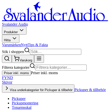
Svalander Audio
Produkter
Hitta
Varumärken
Nytt
Tips & Fakta
Sök i shoppen
Varukorg
Filtrera kategorier
Priser inkl. moms
Priser inkl. moms
FYND
Skivor
Pickuper & tillbehör
Visa underkategorier för Pickuper & tillbehör
Pickuper
Pickupmontering
Tonarmsskal