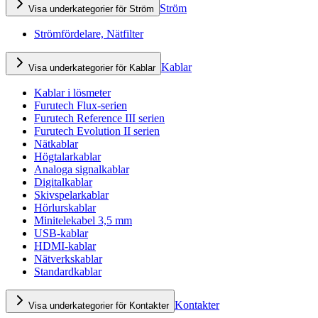
Ström
Visa underkategorier för Ström
Strömfördelare, Nätfilter
Kablar
Visa underkategorier för Kablar
Kablar i lösmeter
Furutech Flux-serien
Furutech Reference III serien
Furutech Evolution II serien
Nätkablar
Högtalarkablar
Analoga signalkablar
Digitalkablar
Skivspelarkablar
Hörlurskablar
Minitelekabel 3,5 mm
USB-kablar
HDMI-kablar
Nätverkskablar
Standardkablar
Kontakter
Visa underkategorier för Kontakter