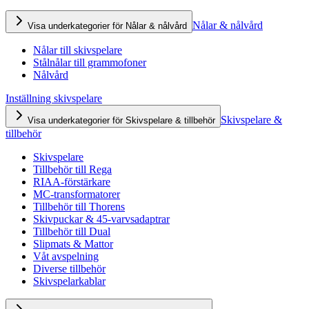
Nålar & nålvård
Visa underkategorier för Nålar & nålvård
Nålar till skivspelare
Stålnålar till grammofoner
Nålvård
Inställning skivspelare
Skivspelare &
Visa underkategorier för Skivspelare & tillbehör
tillbehör
Skivspelare
Tillbehör till Rega
RIAA-förstärkare
MC-transformatorer
Tillbehör till Thorens
Skivpuckar & 45-varvsadaptrar
Tillbehör till Dual
Slipmats & Mattor
Våt avspelning
Diverse tillbehör
Skivspelarkablar