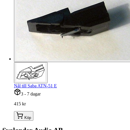
Nål till Saba ATN-51 E
3 - 7 dagar
415 kr
Köp