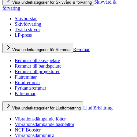
Skivvård &
Visa underkategorier för Skivvård & förvaring
förvaring
Skivborstar
Skivförvaring
Tvätta skivor
LP-press
Remmar
Visa underkategorier för Remmar
Remmar till skivspelare
Remmar till bandspelare
Remmar till projektorer
Flatremmar
Rundremmar
Fyrkantsremmar
Kilremmar
Ljudförbättring
Visa underkategorier för Ljudförbättring
Vibrationsdämpande fötter
Vibrationsdämpande basplattor
NCF Booster
Vibrationsdämpning