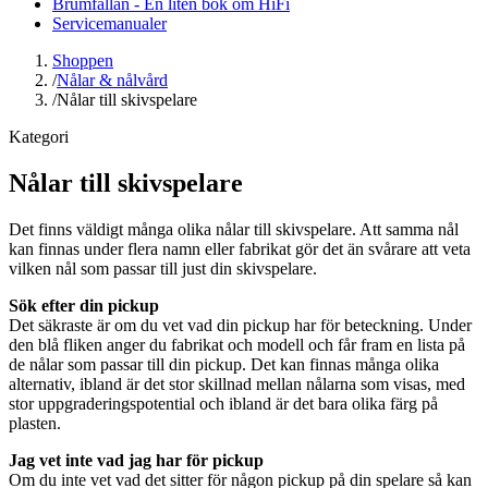
Brumfällan - En liten bok om HiFi
Servicemanualer
Shoppen
/
Nålar & nålvård
/
Nålar till skivspelare
Kategori
Nålar till skivspelare
Det finns väldigt många olika nålar till skivspelare. Att samma nål
kan finnas under flera namn eller fabrikat gör det än svårare att veta
vilken nål som passar till just din skivspelare.
Sök efter din pickup
Det säkraste är om du vet vad din pickup har för beteckning. Under
den blå fliken anger du fabrikat och modell och får fram en lista på
de nålar som passar till din pickup. Det kan finnas många olika
alternativ, ibland är det stor skillnad mellan nålarna som visas, med
stor uppgraderingspotential och ibland är det bara olika färg på
plasten.
Jag vet inte vad jag har för pickup
Om du inte vet vad det sitter för någon pickup på din spelare så kan