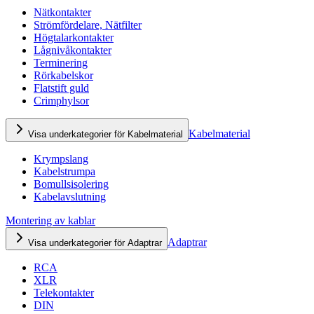
Nätkontakter
Strömfördelare, Nätfilter
Högtalarkontakter
Lågnivåkontakter
Terminering
Rörkabelskor
Flatstift guld
Crimphylsor
Kabelmaterial
Visa underkategorier för Kabelmaterial
Krympslang
Kabelstrumpa
Bomullsisolering
Kabelavslutning
Montering av kablar
Adaptrar
Visa underkategorier för Adaptrar
RCA
XLR
Telekontakter
DIN