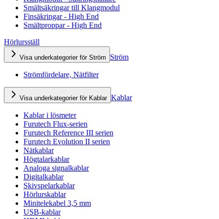
Smältsäkringar till Klangmodul
Finsäkringar - High End
Smältproppar - High End
Hörlursställ
Ström
Visa underkategorier för Ström
Strömfördelare, Nätfilter
Kablar
Visa underkategorier för Kablar
Kablar i lösmeter
Furutech Flux-serien
Furutech Reference III serien
Furutech Evolution II serien
Nätkablar
Högtalarkablar
Analoga signalkablar
Digitalkablar
Skivspelarkablar
Hörlurskablar
Minitelekabel 3,5 mm
USB-kablar