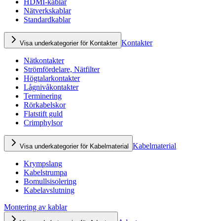
HDMI-kablar
Nätverkskablar
Standardkablar
Kontakter
Visa underkategorier för Kontakter
Nätkontakter
Strömfördelare, Nätfilter
Högtalarkontakter
Lågnivåkontakter
Terminering
Rörkabelskor
Flatstift guld
Crimphylsor
Kabelmaterial
Visa underkategorier för Kabelmaterial
Krympslang
Kabelstrumpa
Bomullsisolering
Kabelavslutning
Montering av kablar