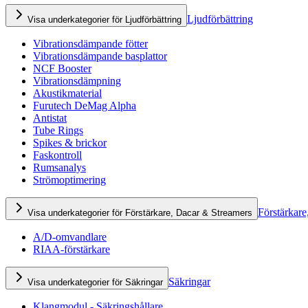
Ljudförbättring
Visa underkategorier för Ljudförbättring
Vibrationsdämpande fötter
Vibrationsdämpande basplattor
NCF Booster
Vibrationsdämpning
Akustikmaterial
Furutech DeMag Alpha
Antistat
Tube Rings
Spikes & brickor
Faskontroll
Rumsanalys
Strömoptimering
Förstärkare
Visa underkategorier för Förstärkare, Dacar & Streamers
A/D-omvandlare
RIAA-förstärkare
Säkringar
Visa underkategorier för Säkringar
Klangmodul - Säkringshållare