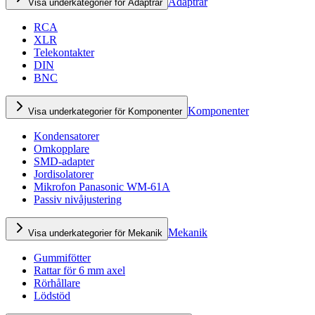
Adaptrar
Visa underkategorier för Adaptrar
RCA
XLR
Telekontakter
DIN
BNC
Komponenter
Visa underkategorier för Komponenter
Kondensatorer
Omkopplare
SMD-adapter
Jordisolatorer
Mikrofon Panasonic WM-61A
Passiv nivåjustering
Mekanik
Visa underkategorier för Mekanik
Gummifötter
Rattar för 6 mm axel
Rörhållare
Lödstöd