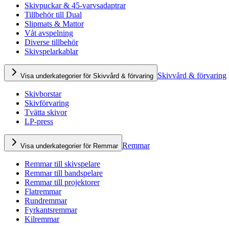
Skivpuckar & 45-varvsadaptrar
Tillbehör till Dual
Slipmats & Mattor
Våt avspelning
Diverse tillbehör
Skivspelarkablar
Skivvård & förvaring
Visa underkategorier för Skivvård & förvaring
Skivborstar
Skivförvaring
Tvätta skivor
LP-press
Remmar
Visa underkategorier för Remmar
Remmar till skivspelare
Remmar till bandspelare
Remmar till projektorer
Flatremmar
Rundremmar
Fyrkantsremmar
Kilremmar