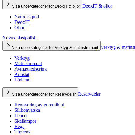
DeoxIT & oljor
Visa underkategorier för DeoxIT & oljor
Nano Liquid
DeoxIT
Oljor
Novus plastpolish
Verktyg & mätins
Visa underkategorier för Verktyg & mätinstrument
Verktyg
Mätinstrument
Avmagnetisering
Antistat
Lödtenn
Reservdelar
Visa underkategorier för Reservdelar
Renovering av gummihjul
Silikonvätska
Lenco
Skallampor
Rega
Thorens