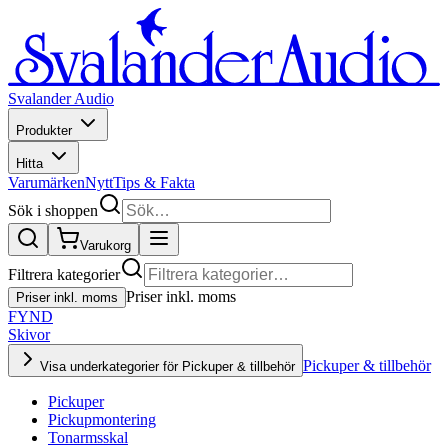
Svalander Audio
Produkter
Hitta
Varumärken
Nytt
Tips & Fakta
Sök i shoppen
Varukorg
Filtrera kategorier
Priser inkl. moms
Priser inkl. moms
FYND
Skivor
Pickuper & tillbehör
Visa underkategorier för Pickuper & tillbehör
Pickuper
Pickupmontering
Tonarmsskal