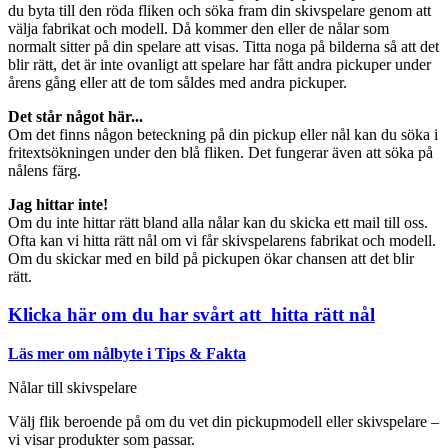
du byta till den röda fliken och söka fram din skivspelare genom att
välja fabrikat och modell. Då kommer den eller de nålar som
normalt sitter på din spelare att visas. Titta noga på bilderna så att det
blir rätt, det är inte ovanligt att spelare har fått andra pickuper under
årens gång eller att de tom såldes med andra pickuper.
Det står något här...
Om det finns någon beteckning på din pickup eller nål kan du söka i
fritextsökningen under den blå fliken. Det fungerar även att söka på
nålens färg.
Jag hittar inte!
Om du inte hittar rätt bland alla nålar kan du skicka ett mail till oss.
Ofta kan vi hitta rätt nål om vi får skivspelarens fabrikat och modell.
Om du skickar med en bild på pickupen ökar chansen att det blir
rätt.
Klicka här om du har svårt att hitta rätt nål
Läs mer om nålbyte i Tips & Fakta
Nålar till skivspelare
Välj flik beroende på om du vet din pickupmodell eller skivspelare –
vi visar produkter som passar.