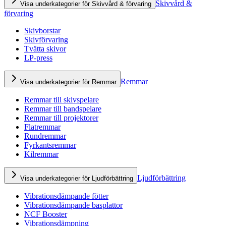
Skivvård &
Visa underkategorier för Skivvård & förvaring
förvaring
Skivborstar
Skivförvaring
Tvätta skivor
LP-press
Remmar
Visa underkategorier för Remmar
Remmar till skivspelare
Remmar till bandspelare
Remmar till projektorer
Flatremmar
Rundremmar
Fyrkantsremmar
Kilremmar
Ljudförbättring
Visa underkategorier för Ljudförbättring
Vibrationsdämpande fötter
Vibrationsdämpande basplattor
NCF Booster
Vibrationsdämpning