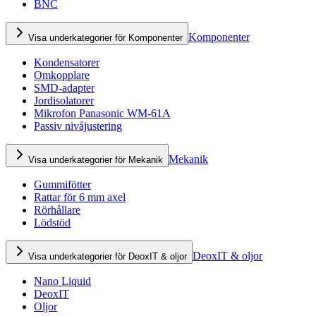
BNC
Komponenter
Visa underkategorier för Komponenter
Kondensatorer
Omkopplare
SMD-adapter
Jordisolatorer
Mikrofon Panasonic WM-61A
Passiv nivåjustering
Mekanik
Visa underkategorier för Mekanik
Gummifötter
Rattar för 6 mm axel
Rörhållare
Lödstöd
DeoxIT & oljor
Visa underkategorier för DeoxIT & oljor
Nano Liquid
DeoxIT
Oljor