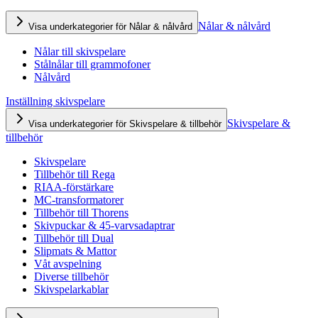
Nålar & nålvård
Visa underkategorier för Nålar & nålvård
Nålar till skivspelare
Stålnålar till grammofoner
Nålvård
Inställning skivspelare
Skivspelare &
Visa underkategorier för Skivspelare & tillbehör
tillbehör
Skivspelare
Tillbehör till Rega
RIAA-förstärkare
MC-transformatorer
Tillbehör till Thorens
Skivpuckar & 45-varvsadaptrar
Tillbehör till Dual
Slipmats & Mattor
Våt avspelning
Diverse tillbehör
Skivspelarkablar