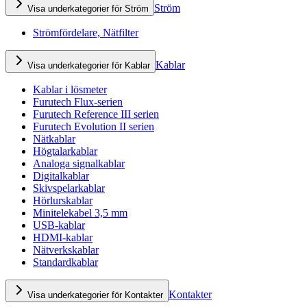
Ström
Visa underkategorier för Ström
Strömfördelare, Nätfilter
Kablar
Visa underkategorier för Kablar
Kablar i lösmeter
Furutech Flux-serien
Furutech Reference III serien
Furutech Evolution II serien
Nätkablar
Högtalarkablar
Analoga signalkablar
Digitalkablar
Skivspelarkablar
Hörlurskablar
Minitelekabel 3,5 mm
USB-kablar
HDMI-kablar
Nätverkskablar
Standardkablar
Kontakter
Visa underkategorier för Kontakter