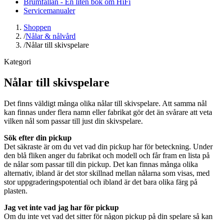
Brumfällan - En liten bok om HiFi
Servicemanualer
Shoppen
/
Nålar & nålvård
/
Nålar till skivspelare
Kategori
Nålar till skivspelare
Det finns väldigt många olika nålar till skivspelare. Att samma nål
kan finnas under flera namn eller fabrikat gör det än svårare att veta
vilken nål som passar till just din skivspelare.
Sök efter din pickup
Det säkraste är om du vet vad din pickup har för beteckning. Under
den blå fliken anger du fabrikat och modell och får fram en lista på
de nålar som passar till din pickup. Det kan finnas många olika
alternativ, ibland är det stor skillnad mellan nålarna som visas, med
stor uppgraderingspotential och ibland är det bara olika färg på
plasten.
Jag vet inte vad jag har för pickup
Om du inte vet vad det sitter för någon pickup på din spelare så kan