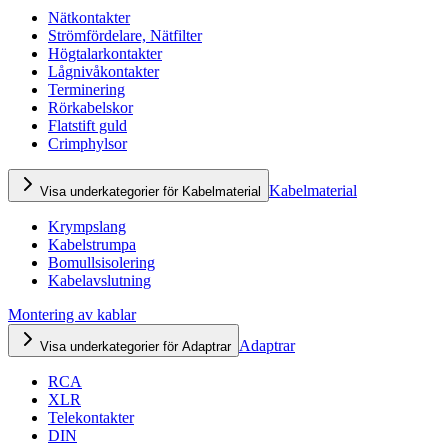
Nätkontakter
Strömfördelare, Nätfilter
Högtalarkontakter
Lågnivåkontakter
Terminering
Rörkabelskor
Flatstift guld
Crimphylsor
Kabelmaterial
Visa underkategorier för Kabelmaterial
Krympslang
Kabelstrumpa
Bomullsisolering
Kabelavslutning
Montering av kablar
Adaptrar
Visa underkategorier för Adaptrar
RCA
XLR
Telekontakter
DIN