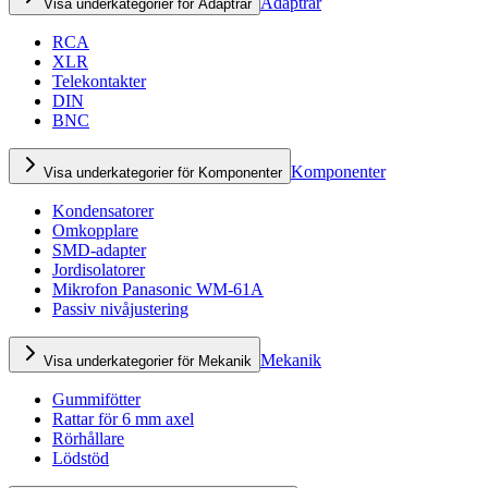
Adaptrar
Visa underkategorier för Adaptrar
RCA
XLR
Telekontakter
DIN
BNC
Komponenter
Visa underkategorier för Komponenter
Kondensatorer
Omkopplare
SMD-adapter
Jordisolatorer
Mikrofon Panasonic WM-61A
Passiv nivåjustering
Mekanik
Visa underkategorier för Mekanik
Gummifötter
Rattar för 6 mm axel
Rörhållare
Lödstöd