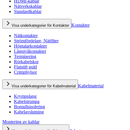
HDMI-kablar
Nätverkskablar
Standardkablar
Kontakter
Visa underkategorier för Kontakter
Nätkontakter
Strömfördelare, Nätfilter
Högtalarkontakter
Lågnivåkontakter
Terminering
Rörkabelskor
Flatstift guld
Crimphylsor
Kabelmaterial
Visa underkategorier för Kabelmaterial
Krympslang
Kabelstrumpa
Bomullsisolering
Kabelavslutning
Montering av kablar