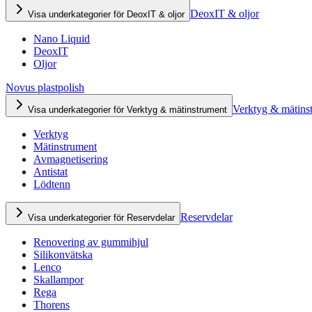
DeoxIT & oljor
Visa underkategorier för DeoxIT & oljor
Nano Liquid
DeoxIT
Oljor
Novus plastpolish
Verktyg & mätins
Visa underkategorier för Verktyg & mätinstrument
Verktyg
Mätinstrument
Avmagnetisering
Antistat
Lödtenn
Reservdelar
Visa underkategorier för Reservdelar
Renovering av gummihjul
Silikonvätska
Lenco
Skallampor
Rega
Thorens