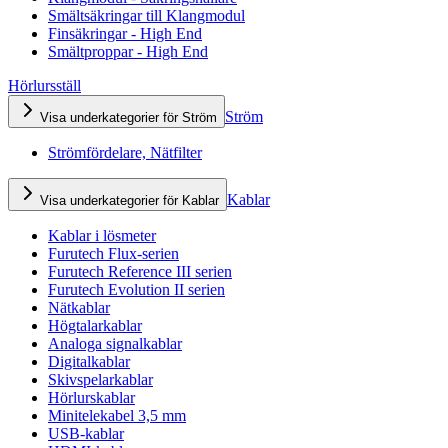
Smältsäkringar till Klangmodul
Finsäkringar - High End
Smältproppar - High End
Hörlursställ
Ström
Visa underkategorier för Ström
Strömfördelare, Nätfilter
Kablar
Visa underkategorier för Kablar
Kablar i lösmeter
Furutech Flux-serien
Furutech Reference III serien
Furutech Evolution II serien
Nätkablar
Högtalarkablar
Analoga signalkablar
Digitalkablar
Skivspelarkablar
Hörlurskablar
Minitelekabel 3,5 mm
USB-kablar