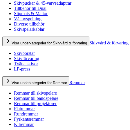
Skivpuckar & 45-varvsadaptrar
Tillbehör till Dual
Slipmats & Mattor
Våt avspelning
Diverse tillbehör
Skivspelarkablar
Skivvård & förvaring
Visa underkategorier för Skivvård & förvaring
Skivborstar
Skivförvaring
Tvätta skivor
LP-press
Remmar
Visa underkategorier för Remmar
Remmar till skivspelare
Remmar till bandspelare
Remmar till projektorer
Flatremmar
Rundremmar
Fyrkantsremmar
Kilremmar