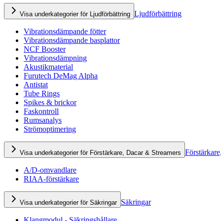
Ljudförbättring
Visa underkategorier för Ljudförbättring
Vibrationsdämpande fötter
Vibrationsdämpande basplattor
NCF Booster
Vibrationsdämpning
Akustikmaterial
Furutech DeMag Alpha
Antistat
Tube Rings
Spikes & brickor
Faskontroll
Rumsanalys
Strömoptimering
Förstärkare
Visa underkategorier för Förstärkare, Dacar & Streamers
A/D-omvandlare
RIAA-förstärkare
Säkringar
Visa underkategorier för Säkringar
Klangmodul - Säkringshållare