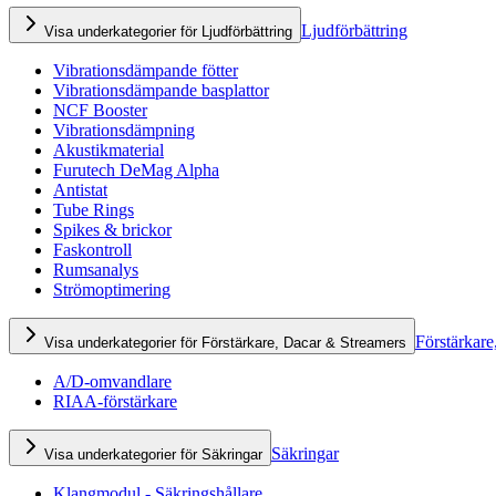
Ljudförbättring
Visa underkategorier för Ljudförbättring
Vibrationsdämpande fötter
Vibrationsdämpande basplattor
NCF Booster
Vibrationsdämpning
Akustikmaterial
Furutech DeMag Alpha
Antistat
Tube Rings
Spikes & brickor
Faskontroll
Rumsanalys
Strömoptimering
Förstärkare
Visa underkategorier för Förstärkare, Dacar & Streamers
A/D-omvandlare
RIAA-förstärkare
Säkringar
Visa underkategorier för Säkringar
Klangmodul - Säkringshållare