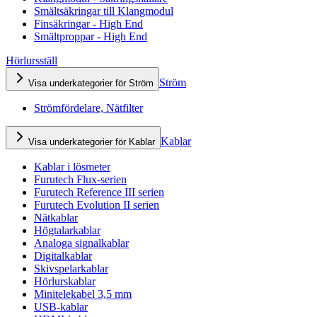
Smältsäkringar till Klangmodul
Finsäkringar - High End
Smältproppar - High End
Hörlursställ
Ström
Visa underkategorier för Ström
Strömfördelare, Nätfilter
Kablar
Visa underkategorier för Kablar
Kablar i lösmeter
Furutech Flux-serien
Furutech Reference III serien
Furutech Evolution II serien
Nätkablar
Högtalarkablar
Analoga signalkablar
Digitalkablar
Skivspelarkablar
Hörlurskablar
Minitelekabel 3,5 mm
USB-kablar