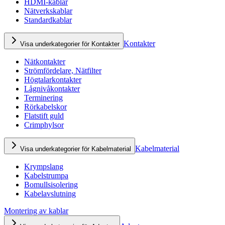
HDMI-kablar
Nätverkskablar
Standardkablar
Kontakter
Visa underkategorier för Kontakter
Nätkontakter
Strömfördelare, Nätfilter
Högtalarkontakter
Lågnivåkontakter
Terminering
Rörkabelskor
Flatstift guld
Crimphylsor
Kabelmaterial
Visa underkategorier för Kabelmaterial
Krympslang
Kabelstrumpa
Bomullsisolering
Kabelavslutning
Montering av kablar