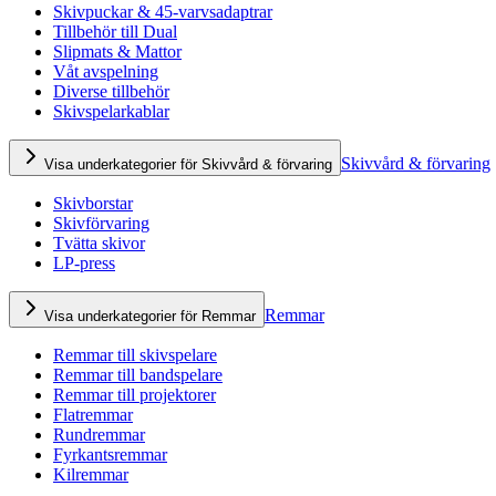
Skivpuckar & 45-varvsadaptrar
Tillbehör till Dual
Slipmats & Mattor
Våt avspelning
Diverse tillbehör
Skivspelarkablar
Skivvård & förvaring
Visa underkategorier för Skivvård & förvaring
Skivborstar
Skivförvaring
Tvätta skivor
LP-press
Remmar
Visa underkategorier för Remmar
Remmar till skivspelare
Remmar till bandspelare
Remmar till projektorer
Flatremmar
Rundremmar
Fyrkantsremmar
Kilremmar