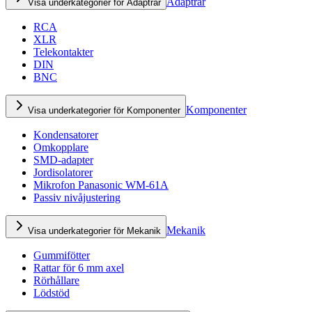
Adaptrar
Visa underkategorier för Adaptrar
RCA
XLR
Telekontakter
DIN
BNC
Komponenter
Visa underkategorier för Komponenter
Kondensatorer
Omkopplare
SMD-adapter
Jordisolatorer
Mikrofon Panasonic WM-61A
Passiv nivåjustering
Mekanik
Visa underkategorier för Mekanik
Gummifötter
Rattar för 6 mm axel
Rörhållare
Lödstöd