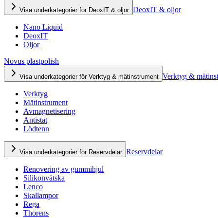
DeoxIT & oljor
Visa underkategorier för DeoxIT & oljor
Nano Liquid
DeoxIT
Oljor
Novus plastpolish
Verktyg & mätins
Visa underkategorier för Verktyg & mätinstrument
Verktyg
Mätinstrument
Avmagnetisering
Antistat
Lödtenn
Reservdelar
Visa underkategorier för Reservdelar
Renovering av gummihjul
Silikonvätska
Lenco
Skallampor
Rega
Thorens