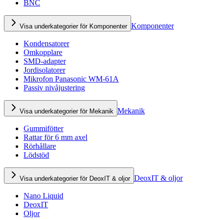
BNC
Komponenter
Visa underkategorier för Komponenter
Kondensatorer
Omkopplare
SMD-adapter
Jordisolatorer
Mikrofon Panasonic WM-61A
Passiv nivåjustering
Mekanik
Visa underkategorier för Mekanik
Gummifötter
Rattar för 6 mm axel
Rörhållare
Lödstöd
DeoxIT & oljor
Visa underkategorier för DeoxIT & oljor
Nano Liquid
DeoxIT
Oljor