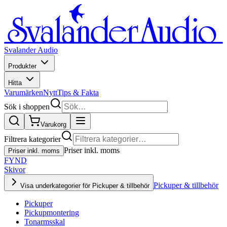
Svalander Audio
Produkter
Hitta
Varumärken
Nytt
Tips & Fakta
Sök i shoppen
Varukorg
Filtrera kategorier
Priser inkl. moms
Priser inkl. moms
FYND
Skivor
Pickuper & tillbehör
Visa underkategorier för Pickuper & tillbehör
Pickuper
Pickupmontering
Tonarmsskal