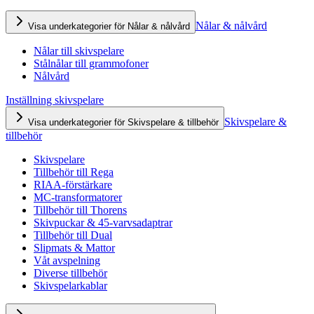
Nålar & nålvård
Visa underkategorier för Nålar & nålvård
Nålar till skivspelare
Stålnålar till grammofoner
Nålvård
Inställning skivspelare
Skivspelare &
Visa underkategorier för Skivspelare & tillbehör
tillbehör
Skivspelare
Tillbehör till Rega
RIAA-förstärkare
MC-transformatorer
Tillbehör till Thorens
Skivpuckar & 45-varvsadaptrar
Tillbehör till Dual
Slipmats & Mattor
Våt avspelning
Diverse tillbehör
Skivspelarkablar