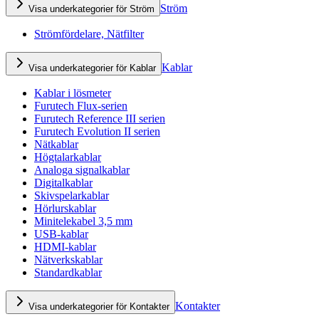
Ström
Visa underkategorier för Ström
Strömfördelare, Nätfilter
Kablar
Visa underkategorier för Kablar
Kablar i lösmeter
Furutech Flux-serien
Furutech Reference III serien
Furutech Evolution II serien
Nätkablar
Högtalarkablar
Analoga signalkablar
Digitalkablar
Skivspelarkablar
Hörlurskablar
Minitelekabel 3,5 mm
USB-kablar
HDMI-kablar
Nätverkskablar
Standardkablar
Kontakter
Visa underkategorier för Kontakter