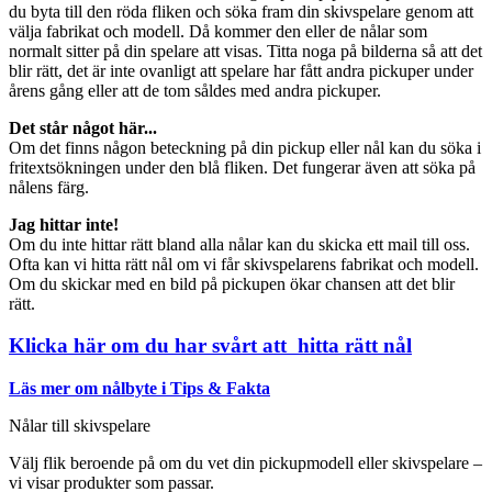
du byta till den röda fliken och söka fram din skivspelare genom att
välja fabrikat och modell. Då kommer den eller de nålar som
normalt sitter på din spelare att visas. Titta noga på bilderna så att det
blir rätt, det är inte ovanligt att spelare har fått andra pickuper under
årens gång eller att de tom såldes med andra pickuper.
Det står något här...
Om det finns någon beteckning på din pickup eller nål kan du söka i
fritextsökningen under den blå fliken. Det fungerar även att söka på
nålens färg.
Jag hittar inte!
Om du inte hittar rätt bland alla nålar kan du skicka ett mail till oss.
Ofta kan vi hitta rätt nål om vi får skivspelarens fabrikat och modell.
Om du skickar med en bild på pickupen ökar chansen att det blir
rätt.
Klicka här om du har svårt att hitta rätt nål
Läs mer om nålbyte i Tips & Fakta
Nålar till skivspelare
Välj flik beroende på om du vet din pickupmodell eller skivspelare –
vi visar produkter som passar.