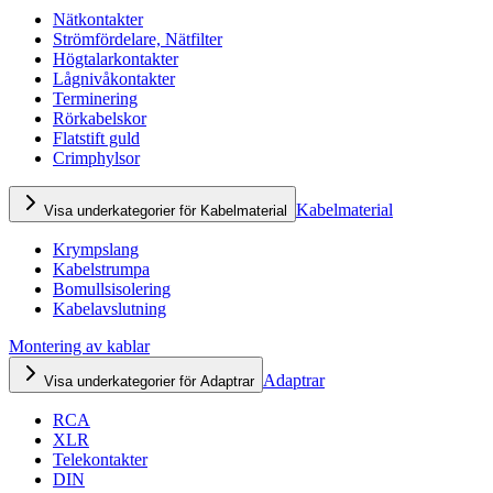
Nätkontakter
Strömfördelare, Nätfilter
Högtalarkontakter
Lågnivåkontakter
Terminering
Rörkabelskor
Flatstift guld
Crimphylsor
Kabelmaterial
Visa underkategorier för Kabelmaterial
Krympslang
Kabelstrumpa
Bomullsisolering
Kabelavslutning
Montering av kablar
Adaptrar
Visa underkategorier för Adaptrar
RCA
XLR
Telekontakter
DIN