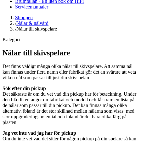
Brumfällan - En liten bok om HiFi
Servicemanualer
Shoppen
/
Nålar & nålvård
/
Nålar till skivspelare
Kategori
Nålar till skivspelare
Det finns väldigt många olika nålar till skivspelare. Att samma nål
kan finnas under flera namn eller fabrikat gör det än svårare att veta
vilken nål som passar till just din skivspelare.
Sök efter din pickup
Det säkraste är om du vet vad din pickup har för beteckning. Under
den blå fliken anger du fabrikat och modell och får fram en lista på
de nålar som passar till din pickup. Det kan finnas många olika
alternativ, ibland är det stor skillnad mellan nålarna som visas, med
stor uppgraderingspotential och ibland är det bara olika färg på
plasten.
Jag vet inte vad jag har för pickup
Om du inte vet vad det sitter för någon pickup på din spelare så kan