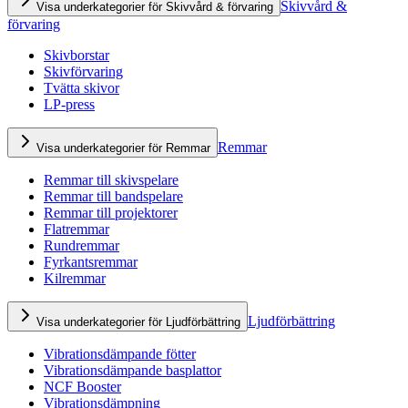
Skivvård &
Visa underkategorier för Skivvård & förvaring
förvaring
Skivborstar
Skivförvaring
Tvätta skivor
LP-press
Remmar
Visa underkategorier för Remmar
Remmar till skivspelare
Remmar till bandspelare
Remmar till projektorer
Flatremmar
Rundremmar
Fyrkantsremmar
Kilremmar
Ljudförbättring
Visa underkategorier för Ljudförbättring
Vibrationsdämpande fötter
Vibrationsdämpande basplattor
NCF Booster
Vibrationsdämpning