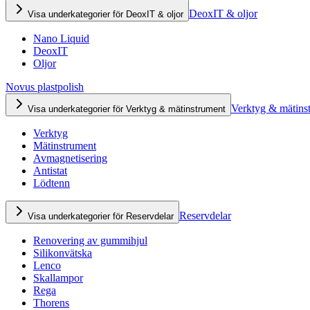
DeoxIT & oljor
Visa underkategorier för DeoxIT & oljor
Nano Liquid
DeoxIT
Oljor
Novus plastpolish
Verktyg & mätins
Visa underkategorier för Verktyg & mätinstrument
Verktyg
Mätinstrument
Avmagnetisering
Antistat
Lödtenn
Reservdelar
Visa underkategorier för Reservdelar
Renovering av gummihjul
Silikonvätska
Lenco
Skallampor
Rega
Thorens