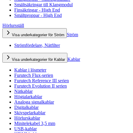
Smältsäkringar till Klangmodul
Finsäkringar - High End
Smältproppar - High End
Hörlursställ
Ström
Visa underkategorier för Ström
Strömfördelare, Nätfilter
Kablar
Visa underkategorier för Kablar
Kablar i lösmeter
Furutech Flux-serien
Furutech Reference III serien
Furutech Evolution II serien
Nätkablar
Högtalarkablar
Analoga signalkablar
Digitalkablar
Skivspelarkablar
Hörlurskablar
Minitelekabel 3,5 mm
USB-kablar