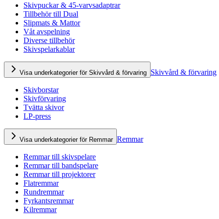
Skivpuckar & 45-varvsadaptrar
Tillbehör till Dual
Slipmats & Mattor
Våt avspelning
Diverse tillbehör
Skivspelarkablar
Skivvård & förvaring
Visa underkategorier för Skivvård & förvaring
Skivborstar
Skivförvaring
Tvätta skivor
LP-press
Remmar
Visa underkategorier för Remmar
Remmar till skivspelare
Remmar till bandspelare
Remmar till projektorer
Flatremmar
Rundremmar
Fyrkantsremmar
Kilremmar