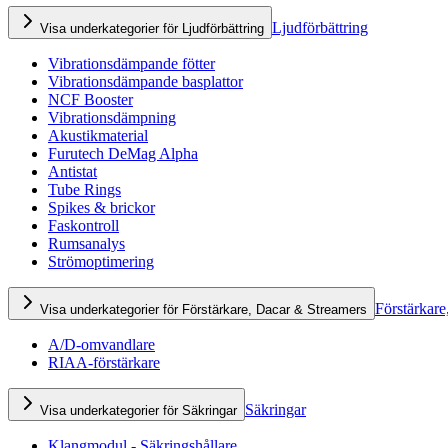
Ljudförbättring
Visa underkategorier för Ljudförbättring
Vibrationsdämpande fötter
Vibrationsdämpande basplattor
NCF Booster
Vibrationsdämpning
Akustikmaterial
Furutech DeMag Alpha
Antistat
Tube Rings
Spikes & brickor
Faskontroll
Rumsanalys
Strömoptimering
Förstärkare
Visa underkategorier för Förstärkare, Dacar & Streamers
A/D-omvandlare
RIAA-förstärkare
Säkringar
Visa underkategorier för Säkringar
Klangmodul - Säkringshållare