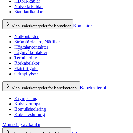
HDMI-kablar
Nätverkskablar
Standardkablar
Kontakter
Visa underkategorier för Kontakter
Nätkontakter
Strömfördelare, Nätfilter
Högtalarkontakter
Lågnivåkontakter
Terminering
Rörkabelskor
Flatstift guld
Crimphylsor
Kabelmaterial
Visa underkategorier för Kabelmaterial
Krympslang
Kabelstrumpa
Bomullsisolering
Kabelavslutning
Montering av kablar