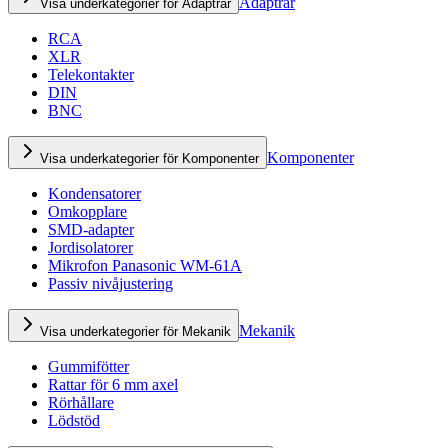
Adaptrar
Visa underkategorier för Adaptrar
RCA
XLR
Telekontakter
DIN
BNC
Komponenter
Visa underkategorier för Komponenter
Kondensatorer
Omkopplare
SMD-adapter
Jordisolatorer
Mikrofon Panasonic WM-61A
Passiv nivåjustering
Mekanik
Visa underkategorier för Mekanik
Gummifötter
Rattar för 6 mm axel
Rörhållare
Lödstöd