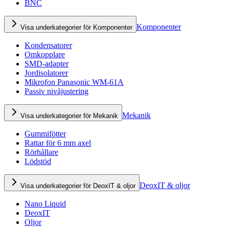
BNC
Komponenter
Visa underkategorier för Komponenter
Kondensatorer
Omkopplare
SMD-adapter
Jordisolatorer
Mikrofon Panasonic WM-61A
Passiv nivåjustering
Mekanik
Visa underkategorier för Mekanik
Gummifötter
Rattar för 6 mm axel
Rörhållare
Lödstöd
DeoxIT & oljor
Visa underkategorier för DeoxIT & oljor
Nano Liquid
DeoxIT
Oljor