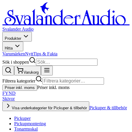
Svalander Audio
Produkter
Hitta
Varumärken
Nytt
Tips & Fakta
Sök i shoppen
Varukorg
Filtrera kategorier
Priser inkl. moms
Priser inkl. moms
FYND
Skivor
Pickuper & tillbehör
Visa underkategorier för Pickuper & tillbehör
Pickuper
Pickupmontering
Tonarmsskal