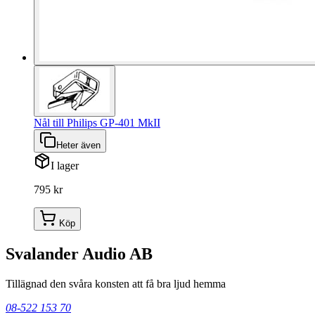
Nål till Philips GP-401 MkII
Heter även
I lager
795 kr
Köp
Svalander Audio AB
Tillägnad den svåra konsten att få bra ljud hemma
08-522 153 70