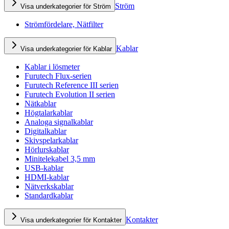
Ström
Visa underkategorier för Ström
Strömfördelare, Nätfilter
Kablar
Visa underkategorier för Kablar
Kablar i lösmeter
Furutech Flux-serien
Furutech Reference III serien
Furutech Evolution II serien
Nätkablar
Högtalarkablar
Analoga signalkablar
Digitalkablar
Skivspelarkablar
Hörlurskablar
Minitelekabel 3,5 mm
USB-kablar
HDMI-kablar
Nätverkskablar
Standardkablar
Kontakter
Visa underkategorier för Kontakter