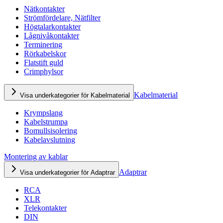
Nätkontakter
Strömfördelare, Nätfilter
Högtalarkontakter
Lågnivåkontakter
Terminering
Rörkabelskor
Flatstift guld
Crimphylsor
Kabelmaterial
Visa underkategorier för Kabelmaterial
Krympslang
Kabelstrumpa
Bomullsisolering
Kabelavslutning
Montering av kablar
Adaptrar
Visa underkategorier för Adaptrar
RCA
XLR
Telekontakter
DIN