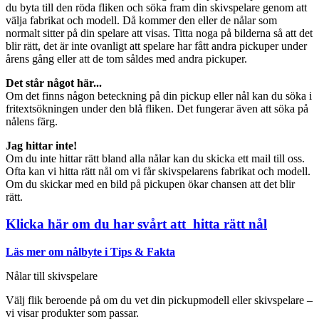
du byta till den röda fliken och söka fram din skivspelare genom att
välja fabrikat och modell. Då kommer den eller de nålar som
normalt sitter på din spelare att visas. Titta noga på bilderna så att det
blir rätt, det är inte ovanligt att spelare har fått andra pickuper under
årens gång eller att de tom såldes med andra pickuper.
Det står något här...
Om det finns någon beteckning på din pickup eller nål kan du söka i
fritextsökningen under den blå fliken. Det fungerar även att söka på
nålens färg.
Jag hittar inte!
Om du inte hittar rätt bland alla nålar kan du skicka ett mail till oss.
Ofta kan vi hitta rätt nål om vi får skivspelarens fabrikat och modell.
Om du skickar med en bild på pickupen ökar chansen att det blir
rätt.
Klicka här om du har svårt att hitta rätt nål
Läs mer om nålbyte i Tips & Fakta
Nålar till skivspelare
Välj flik beroende på om du vet din pickupmodell eller skivspelare –
vi visar produkter som passar.