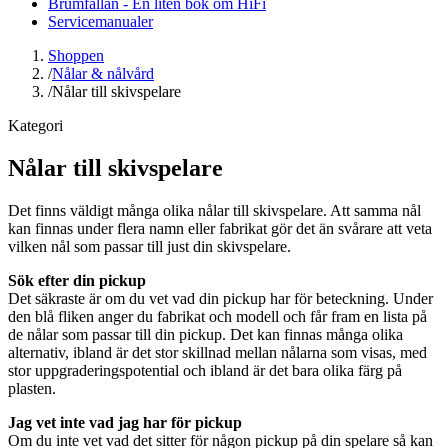
Brumfällan - En liten bok om HiFi
Servicemanualer
Shoppen
/
Nålar & nålvård
/
Nålar till skivspelare
Kategori
Nålar till skivspelare
Det finns väldigt många olika nålar till skivspelare. Att samma nål
kan finnas under flera namn eller fabrikat gör det än svårare att veta
vilken nål som passar till just din skivspelare.
Sök efter din pickup
Det säkraste är om du vet vad din pickup har för beteckning. Under
den blå fliken anger du fabrikat och modell och får fram en lista på
de nålar som passar till din pickup. Det kan finnas många olika
alternativ, ibland är det stor skillnad mellan nålarna som visas, med
stor uppgraderingspotential och ibland är det bara olika färg på
plasten.
Jag vet inte vad jag har för pickup
Om du inte vet vad det sitter för någon pickup på din spelare så kan