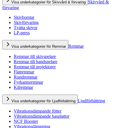
Skivvård &
Visa underkategorier för Skivvård & förvaring
förvaring
Skivborstar
Skivförvaring
Tvätta skivor
LP-press
Remmar
Visa underkategorier för Remmar
Remmar till skivspelare
Remmar till bandspelare
Remmar till projektorer
Flatremmar
Rundremmar
Fyrkantsremmar
Kilremmar
Ljudförbättring
Visa underkategorier för Ljudförbättring
Vibrationsdämpande fötter
Vibrationsdämpande basplattor
NCF Booster
Vibrationsdämpning