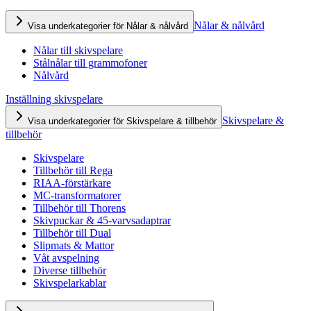
Nålar & nålvård
Visa underkategorier för Nålar & nålvård
Nålar till skivspelare
Stålnålar till grammofoner
Nålvård
Inställning skivspelare
Skivspelare &
Visa underkategorier för Skivspelare & tillbehör
tillbehör
Skivspelare
Tillbehör till Rega
RIAA-förstärkare
MC-transformatorer
Tillbehör till Thorens
Skivpuckar & 45-varvsadaptrar
Tillbehör till Dual
Slipmats & Mattor
Våt avspelning
Diverse tillbehör
Skivspelarkablar